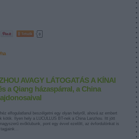
Tetszik
0
yha
HOU AVAGY LÁTOGATÁS A KÍNAI
 a Qiang házaspárral, a China
lajdonosaival
 elfogulatlanul beszélgetni egy olyan helyről, ahová az embert
k kötik. Ilyen hely a LUCULLUS BT-nek a China Lanzhou. Itt jött
 nagyszerű evőklubunk, pont egy évvel ezelőtt, az évfordulónkat is
a tagjaink…