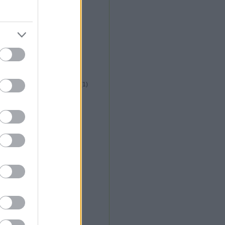
közép afrikai konyha
(
1
)
kreatív italfórum
(
1
)
kreatív konyha fórum
(
5
)
krizia étterem
(
2
)
kubai konyha
(
1
)
külföldi gasztroút
(
1
)
la plaza étterem
(
1
)
la rosa étterem
(
1
)
libanoni konyha
(
1
)
lila körte cukrászda
(
1
)
long island vietnami étterem
(
1
)
lucullusi mozifieszta
(
2
)
lucullus bt alakulás
(
1
)
m. étterem
(
1
)
magyar konyha
(
13
)
maharaja étterem
(
13
)
maligán étterem
(
1
)
malomtó étterem
(
2
)
máltai konyha
(
6
)
marokkói konyha
(
1
)
márton napi libakultusz
(
2
)
messer
(
1
)
mészáros gábor
(
2
)
michelin csillag
(
2
)
mobilkemence
(
1
)
molekuláris gasztronómia
(
6
)
mughal shahi étterem
(
2
)
nepáli konyha
(
4
)