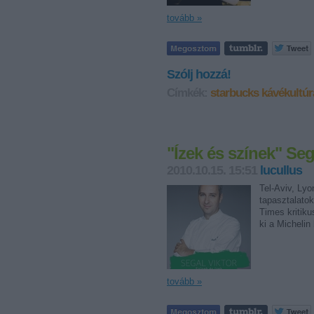
tovább »
Szólj hozzá!
Címkék:
starbucks
kávékultúr
"Ízek és színek" Se
2010.10.15. 15:51
lucullus
Tel-Aviv, Ly
tapasztalatok
Times kritiku
ki a Michelin
tovább »