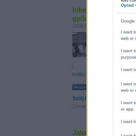
Opted 
Interjú a Bocuse d'O
győztesével, Lea Lin
Google 
2008.05.20. 10:37
lucullus
I want t
Kreil Vilmos
web or d
nemrég Magyar
Millau sapká
egyetlen nőké
I want t
purpose
I want 
tovább »
I want t
web or d
Szólj hozzá!
I want t
Címkék:
szakácsversenyek
or app.
I want t
Jalecz Lajos igaz tö
I want t