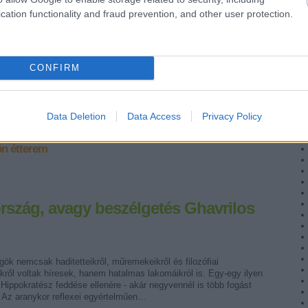
cation functionality and fraud prevention, and other user protection.
gy vállalkozó kedvű ember, akit Jalecz Lajosnak hívnak, a
rissülve úgy döntött, távol-keleti éttermet nyit szülővárosában,
utazásai során személyesen is megismerkedett Ázsia…
CONFIRM
Tetszik
0
Data Deletion
Data Access
Privacy Policy
n étterem
rszág, avagy beszélgetés Ghavrilos
gök nemcsak haditetteikről, műremekeikről és filozófiai
kről voltak híresek, hanem hatalmas lakomáikról is. Egy-egy ilyen
ippokratész feddése ellenére - akár negyvennél is több fogást
. Az aranykor reflexei egyértelműen…