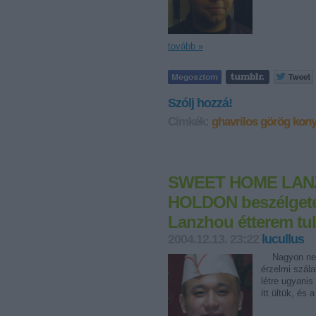
tovább »
Szólj hozzá!
Címkék:
ghavrilos
görög kon
SWEET HOME LANZ
HOLDON beszélgetés
Lanzhou étterem tu
2004.12.13. 23:22
lucullus
Nagyon nehéz
érzelmi szála
létre ugyanis
itt ültük, és 