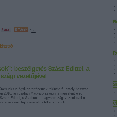
R
Tetszik
0
bisztró
R
k”: beszélgetés Szász Edittel, a
szági vezetőjével
Sa
tarbucks világsiker-történetnek tekinthető, amely hosszas
án 2010. júniusában Magyarországon is megjelent első
 Szász Edittel, a Starbucks magyarországi vezetőjével a
bbanásszerű fejlődésének a titkát kutattuk. …
C