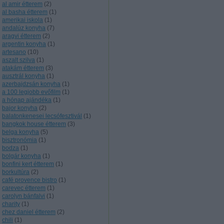
al amir étterem
(
2
)
al basha étterem
(
1
)
amerikai iskola
(
1
)
andalúz konyha
(
7
)
aragvi étterem
(
2
)
argentin konyha
(
1
)
artesano
(
10
)
aszalt szilva
(
1
)
atakám étterem
(
3
)
ausztrál konyha
(
1
)
azerbajdzsán konyha
(
1
)
a 100 legjobb evőfilm
(
1
)
a hónap ajándéka
(
1
)
bajor konyha
(
2
)
balatonkenesei lecsófesztivál
(
1
)
bangkok house étterem
(
3
)
belga konyha
(
5
)
bisztronómia
(
1
)
bodza
(
1
)
bolgár konyha
(
1
)
bonfini kert étterem
(
1
)
borkultúra
(
2
)
café provence bistro
(
1
)
carevec étterem
(
1
)
carolyn bánfalvi
(
1
)
charity
(
1
)
chez daniel étterem
(
2
)
chili
(
1
)