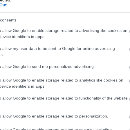
Out
r verseny első és egyetlen női
sterrel
consents
o allow Google to enable storage related to advertising like cookies on
 és a Magyar Nemzeti Gasztronómiai Szövetség meghívására
evice identifiers in apps.
országon járt Lea Linster, aki nemcsak Michelin csillaggal, Gault
kkal és számos más kitüntetéssel büszkélkedhet, de első és
nt elnyerte azt a trófeát, amelyért férfi…
o allow my user data to be sent to Google for online advertising
s.
to allow Google to send me personalized advertising.
o allow Google to enable storage related to analytics like cookies on
Tetszik
0
evice identifiers in apps.
o allow Google to enable storage related to functionality of the website
o allow Google to enable storage related to personalization.
rténete - avagy cápator gyulaiasan
o allow Google to enable storage related to security, including