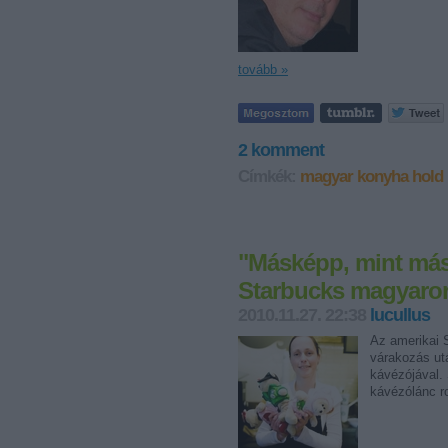
tovább »
2
komment
Címkék:
magyar konyha
hold 
"Másképp, mint máso
Starbucks magyaror
2010.11.27. 22:38
lucullus
Az amerikai S
várakozás ut
kávézójával.
kávézólánc ro