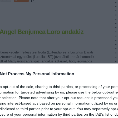
 Angel Benjumea Loro andalúz
ereskedelemfejlesztési Iroda (Extenda) és a Lucullus Baráti
ztronómiai egyesület (Lucullus BT) jóvoltából immár harmadik
ott el Magyarországra igazi andalúz sztárséf, hogy egynapos
t tartson 35 magyar séf számára a…
Not Process My Personal Information
to opt-out of the sale, sharing to third parties, or processing of your per
formation for targeted advertising by us, please use the below opt-out s
r selection. Please note that after your opt-out request is processed y
Tetszik
0
eing interest-based ads based on personal information utilized by us or
disclosed to third parties prior to your opt-out. You may separately opt-
losure of your personal information by third parties on the IAB’s list of
nómia
andalúz konyha