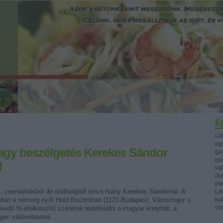
Eg
Üd
egy
agy beszélgetés Kerekes Sándor
ga
ga
l
va
(k
ét
l, zsenialitásból de örültségből sincs hiány Kerekes Sándornál. A
Lég
után a nemrég nyílt Hold Bisztróban (1121-Budapest, Városmajor u.
kü
cí
kedő fő-ételkészítő szeretné redefiniálni a magyar konyhát, a
égen vérbonbonnal…