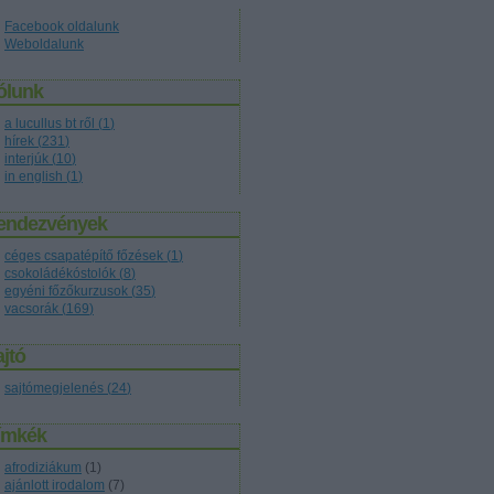
Facebook oldalunk
Weboldalunk
ólunk
a lucullus bt ről
(
1
)
hírek
(
231
)
interjúk
(
10
)
in english
(
1
)
endezvények
céges csapatépítő főzések
(
1
)
csokoládékóstolók
(
8
)
egyéni főzőkurzusok
(
35
)
vacsorák
(
169
)
jtó
sajtómegjelenés
(
24
)
ímkék
afrodiziákum
(
1
)
ajánlott irodalom
(
7
)