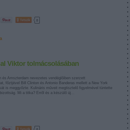
Tetszik
0
a
gal Viktor tolmácsolásában
on és Amszterdam nevezetes vendéglőiben szerzett
at, főztjével Bill Clinton és Antonio Banderas mellett a New York
sát is meggyőzte. Kulináris műveit megtisztelő figyelmével tüntette
 bizottság. Mi a titka? Erről és a készülő új…
Tetszik
0