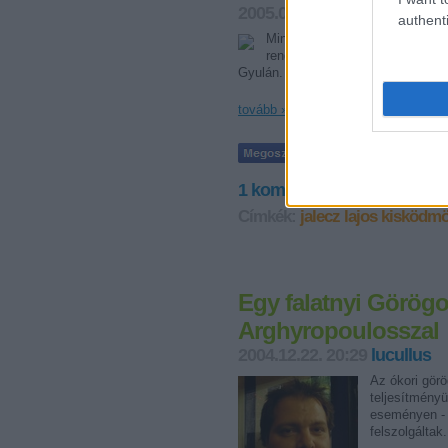
2005.04.23. 20:11
lucullus
authenti
Minden azzal kezdődött, hogy e
rendszerváltás új szeleitől felf
Gyulán. Könyvekből, majd későbbi 
tovább »
1
komment
·
2
trackback
Címkék:
jalecz lajos
kisködmö
Egy falatnyi Görögo
Arghyropoulosszal
2004.12.22. 20:29
lucullus
Az ókori görö
teljesítményü
eseményen - H
felszolgáltak