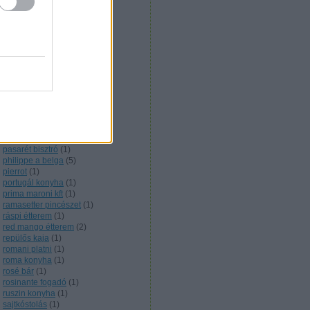
nigériai konyha
(
1
)
noir étterem
(
1
)
nyershal
(
1
)
olasz konyha
(
5
)
olive verde
(
1
)
onyx étterem
(
2
)
örmény konyha
(
3
)
orosz konyha
(
6
)
őskaján étterem
(
1
)
outdoor cooking
(
1
)
pakisztáni konyha
(
2
)
pálinkakultúra
(
12
)
parázs presszó
(
1
)
pasarét bisztró
(
1
)
philippe a belga
(
5
)
pierrot
(
1
)
portugál konyha
(
1
)
prima maroni kft
(
1
)
ramasetter pincészet
(
1
)
ráspi étterem
(
1
)
red mango étterem
(
2
)
repülős kaja
(
1
)
romani platni
(
1
)
roma konyha
(
1
)
rosé bár
(
1
)
rosinante fogadó
(
1
)
ruszin konyha
(
1
)
sajtkóstolás
(
1
)