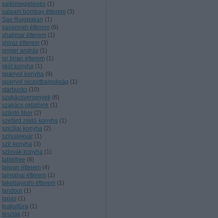
sajtómegjelenés
(
1
)
salaam bombay étterem
(
3
)
Sao Rujopakan
(
1
)
savannah étterem
(
6
)
shalimar étterem
(
1
)
shiraz étterem
(
3
)
singer andrás
(
1
)
sir brian étterem
(
1
)
skót konyha
(
1
)
spanyol konyha
(
9
)
spanyol receptbajnokság
(
1
)
starbucks
(
10
)
szakácsversenyek
(
6
)
szakács oktatóink
(
1
)
szántó tibor
(
2
)
szefárd zsidó konyha
(
1
)
szicíliai konyha
(
2
)
szilvalekvár
(
1
)
szír konyha
(
3
)
szlovák konyha
(
1
)
tablefree
(
8
)
taiwan étterem
(
4
)
tajmahal étterem
(
1
)
takebayashi étterem
(
1
)
tandoor
(
1
)
tapas
(
1
)
teakultúra
(
1
)
tészták
(
1
)