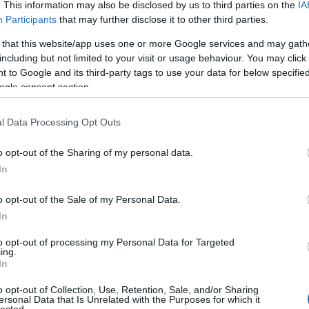
. This information may also be disclosed by us to third parties on the
IA
Participants
that may further disclose it to other third parties.
 that this website/app uses one or more Google services and may gath
konyha nyomában Singer Andrással
including but not limited to your visit or usage behaviour. You may click 
 to Google and its third-party tags to use your data for below specifi
ogle consent section.
ronómiáról nem egyszerű beszélni, hisz több ezer éves tradíciók, a
aládi hagyományok, és a szigorú előírások egyaránt meghatározzák
l Data Processing Opt Outs
degy, hogy kóser konyháról, magyar ételekről kóser módra
udapesti (családi)…
o opt-out of the Sharing of my personal data.
In
o opt-out of the Sale of my Personal Data.
In
Tetszik
0
to opt-out of processing my Personal Data for Targeted
ing.
In
le étterem
singer andrás
o opt-out of Collection, Use, Retention, Sale, and/or Sharing
ersonal Data that Is Unrelated with the Purposes for which it
lected.