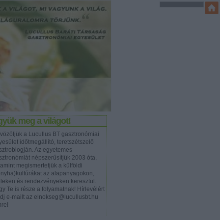
yük meg a világot!
vözöljük a Lucullus BT gasztronómiai
esület időtmegállító, teretszétszelő
sztroblogján. Az egyetemes
sztronómiát népszerűsítjük 2003 óta,
lamint megismertetjük a külföldi
onyha)kultúrákat az alapanyagokon,
eleken és rendezvényeken keresztül.
y Te is része a folyamatnak! Hírlevélért
ldj e-mailt az elnokseg@lucullusbt.hu
mre!