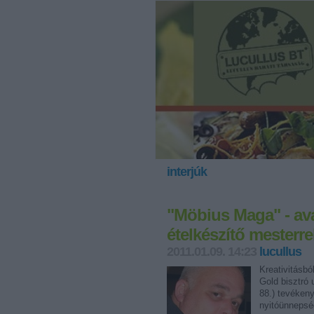
interjúk
"Möbius Maga" - av
ételkészítő mesterre
2011.01.09. 14:23
lucullus
Kreativitásbó
Gold bisztró 
88.) tevékeny
nyitóünneps