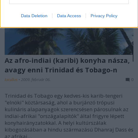
I want to allow Google to enable storage
related to security, including authentication
Data Deletion
Data Access
Privacy Policy
functionality and fraud prevention, and other
user protection.
Az afro-indiai (karibi) konyha násza,
avagy enni Trinidad és Tobago-n
lucullus
•
2009. február 06.
0
Trinidad és Tobago egy kedves-kis karib-tengeri
"elnöki" köztársaság, ahol a burjánzó trópusi
kulináris alapanyagok szerencsésen párosulnak az
indiai-afrikai "országalapítók" által frigyre lépett
konyhairányzatokkal. A helyi kultúrszálak
kibogozásában a hindu származású Dhanraj Dass és
az afrikai…