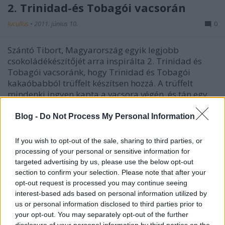
2. Trinidad-és Tobagói vacsorán
lucullus
•
2011. június 10.
0
Szántó Tibort, Magyarország egyik legjobb
csokoládékészítőjét arra inspirálta 2. Trinidad és
Tobagói vacsoránk, hogy Trinidad és Tobagói
kakaóbabból trüffelt készítsen hozzá. A trüffelt
mindenki ingyen kapta a vacsora végén, és tán egy
ember kivételével (aki a tejcsokit…
Blog -
Do Not Process My Personal Information
CÁPA 2.
If you wish to opt-out of the sale, sharing to third parties, or
lucullus
•
2011. június 02.
0
processing of your personal or sensitive information for
targeted advertising by us, please use the below opt-out
section to confirm your selection. Please note that after your
Örömmel jelentjük, hogy új fűszer- és alapanyag
opt-out request is processed you may continue seeing
szállítmányt kaptunk a Trinidad és Tobago névre
interest-based ads based on personal information utilized by
hallgató mini karibi szigetországból. Kicsit több
us or personal information disclosed to third parties prior to
mint két év után ezért ismét Trinidad és Tobagói
your opt-out. You may separately opt-out of the further
vacsorának néztünk elébe, ráadásul két alkalmat is
disclosure of your personal information by third parties on the