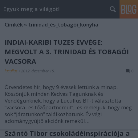
Együk meg a világot!
Címkék
»
trinidad_és_tobagói_konyha
INDIAI-KARIBI TÜZES ÉVVÉGE:
MEGVOLT A 3. TRINIDAD ÉS TOBAGÓI
VACSORA
lucullus
•
2012. december 15.
0
Örvendetes hír, hogy 9 évesek lettünk a minap.
Köszönjük minden Kedves Tagunknak és
Vendégünknek, hogy a Lucullus BT-t választotta
“vacsora- és főzőpartneréül”, és reméljük, hogy még
sok “járatunkon” találkozhatunk. Év végi
adománygyűjtő akciónk remekül…
Szántó Tibor csokoládéinspirációja a