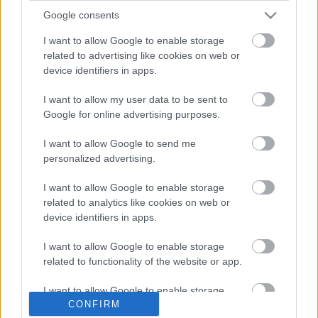
cápacurryt, a dosti roti-t, valamint lecseréltük a
Google consents
bébiananászt egy…
I want to allow Google to enable storage
related to advertising like cookies on web or
TRINIDAD ÉS TOBAGÓI VACSORA
device identifiers in apps.
lucullus
•
2009. március 24.
0
I want to allow my user data to be sent to
Google for online advertising purposes.
Dear Nagyétkű, Nagyszomjú Társ! Végre elérkezett
az ideje, hogy olyan vacsorát szervezzünk, ami eddig
I want to allow Google to send me
még sohasem volt Magyarországon (és vélhetően
personalized advertising.
nem is lesz). Trinidad és Tobago-i ízeket fogunk
kóstolni, és ha szereted a nyugat-indiai ízeket némi
I want to allow Google to enable storage
karibi beütéssel,…
related to analytics like cookies on web or
device identifiers in apps.
I want to allow Google to enable storage
related to functionality of the website or app.
I want to allow Google to enable storage
CONFIRM
related to personalization.