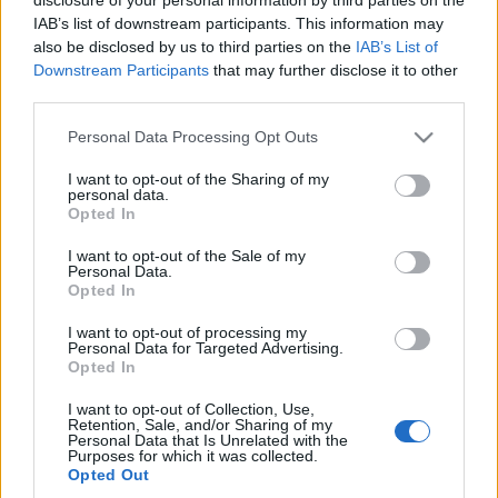
meghirdetünk a…
IAB’s list of downstream participants. This information may
also be disclosed by us to third parties on the
IAB’s List of
Trinidad és Tobagói próbafőzés II.
Downstream Participants
that may further disclose it to other
third parties.
lucullus
•
2009. április 16.
0
Please note that this website/app uses one or more Google
Personal Data Processing Opt Outs
services and may gather and store information including but
Rendhagyó szakmai-gasztronómiai eseményre
not limited to your visit or usage behaviour. You may click to
I want to opt-out of the Sharing of my
került sor Magyarország első indiai éttermében, a
personal data.
grant or deny consent to Google and its third-party tags to
Maharaja-ban. Magyarország egyik legnagyobb
Opted In
use your data for below specified purposes in below Google
gasztronómiai egyesülete, a 6. éve működő Lucullus
consent section.
I want to opt-out of the Sale of my
Baráti Társaság gasztronómiai újságírók- és
Personal Data.
bloggerek közreműködésével állított…
Opted In
I want to opt-out of processing my
Trinidad és Tobagói próbafőzés I.
Personal Data for Targeted Advertising.
Opted In
lucullus
•
2009. március 26.
0
I want to opt-out of Collection, Use,
Retention, Sale, and/or Sharing of my
Az április 16-17-ei Trinidad és
Personal Data that Is Unrelated with the
Purposes for which it was collected.
Tobagói vacsorához kapcsolódóan megtörtént az I.
Opted Out
próbafőzés a Maharajában, ahol elkészítettük a