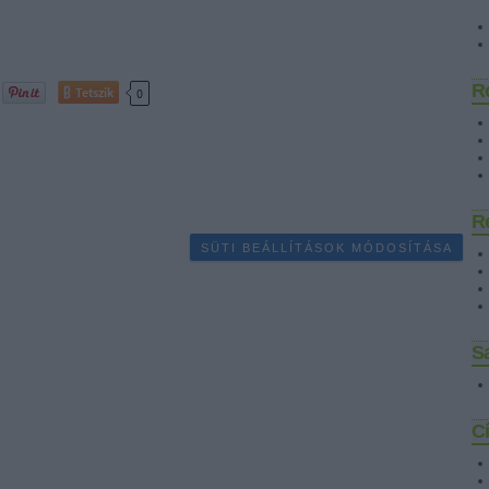
R
Tetszik
0
R
SÜTI BEÁLLÍTÁSOK MÓDOSÍTÁSA
Sa
C