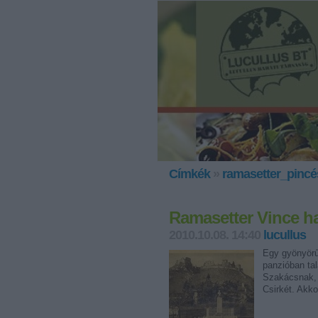
Címkék
»
ramasetter_pincé
Ramasetter Vince h
2010.10.08. 14:40
lucullus
Egy gyönyörű
panzióban tal
Szakácsnak, 
Csirkét. Akk