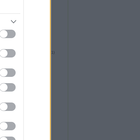
közép afrikai konyha
(
1
)
kreatív italfórum
(
1
)
kreatív konyha fórum
(
5
)
krizia étterem
(
2
)
kubai konyha
(
1
)
külföldi gasztroút
(
1
)
la plaza étterem
(
1
)
la rosa étterem
(
1
)
libanoni konyha
(
1
)
lila körte cukrászda
(
1
)
long island vietnami étterem
(
1
)
lucullusi mozifieszta
(
2
)
lucullus bt alakulás
(
1
)
m. étterem
(
1
)
magyar konyha
(
13
)
maharaja étterem
(
13
)
maligán étterem
(
1
)
malomtó étterem
(
2
)
máltai konyha
(
6
)
marokkói konyha
(
1
)
márton napi libakultusz
(
2
)
messer
(
1
)
mészáros gábor
(
2
)
michelin csillag
(
2
)
mobilkemence
(
1
)
molekuláris gasztronómia
(
6
)
mughal shahi étterem
(
2
)
nepáli konyha
(
4
)