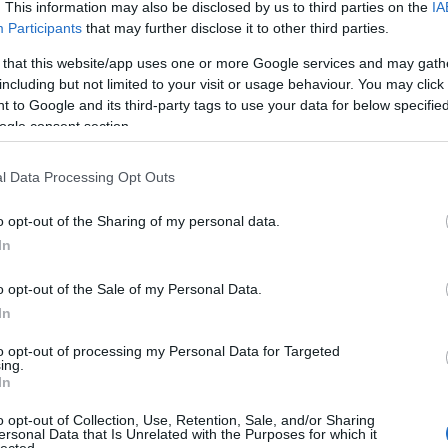
. This information may also be disclosed by us to third parties on the
IA
Participants
that may further disclose it to other third parties.
 that this website/app uses one or more Google services and may gath
including but not limited to your visit or usage behaviour. You may click 
 to Google and its third-party tags to use your data for below specifi
ogle consent section.
l Data Processing Opt Outs
o opt-out of the Sharing of my personal data.
In
o opt-out of the Sale of my Personal Data.
In
to opt-out of processing my Personal Data for Targeted
ing.
In
o opt-out of Collection, Use, Retention, Sale, and/or Sharing
ersonal Data that Is Unrelated with the Purposes for which it
lected.