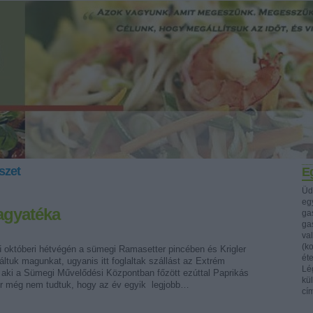
szet
Eg
Üd
egy
agyatéka
ga
ga
va
(k
 októberi hétvégén a sümegi Ramasetter pincében és Krigler
ét
áltuk magunkat, ugyanis itt foglaltak szállást az Extrém
Lég
aki a Sümegi Művelődési Központban főzött ezúttal Paprikás
kü
or még nem tudtuk, hogy az év egyik legjobb…
cí