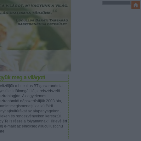
yük meg a világot!
vözöljük a Lucullus BT gasztronómiai
esület időtmegállító, teretszétszelő
sztroblogján. Az egyetemes
sztronómiát népszerűsítjük 2003 óta,
lamint megismertetjük a külföldi
onyha)kultúrákat az alapanyagokon,
eleken és rendezvényeken keresztül.
y Te is része a folyamatnak! Hírlevélért
ldj e-mailt az elnokseg@lucullusbt.hu
mre!