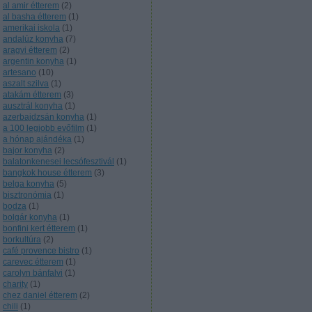
al amir étterem
(
2
)
al basha étterem
(
1
)
amerikai iskola
(
1
)
andalúz konyha
(
7
)
aragvi étterem
(
2
)
argentin konyha
(
1
)
artesano
(
10
)
aszalt szilva
(
1
)
atakám étterem
(
3
)
ausztrál konyha
(
1
)
azerbajdzsán konyha
(
1
)
a 100 legjobb evőfilm
(
1
)
a hónap ajándéka
(
1
)
bajor konyha
(
2
)
balatonkenesei lecsófesztivál
(
1
)
bangkok house étterem
(
3
)
belga konyha
(
5
)
bisztronómia
(
1
)
bodza
(
1
)
bolgár konyha
(
1
)
bonfini kert étterem
(
1
)
borkultúra
(
2
)
café provence bistro
(
1
)
carevec étterem
(
1
)
carolyn bánfalvi
(
1
)
charity
(
1
)
chez daniel étterem
(
2
)
chili
(
1
)