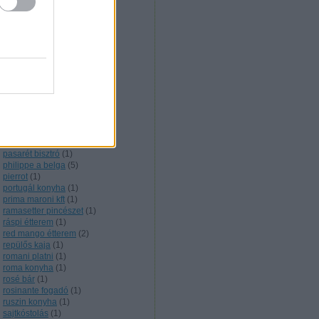
nigériai konyha
(
1
)
noir étterem
(
1
)
nyershal
(
1
)
olasz konyha
(
5
)
olive verde
(
1
)
onyx étterem
(
2
)
örmény konyha
(
3
)
orosz konyha
(
6
)
őskaján étterem
(
1
)
outdoor cooking
(
1
)
pakisztáni konyha
(
2
)
pálinkakultúra
(
12
)
parázs presszó
(
1
)
pasarét bisztró
(
1
)
philippe a belga
(
5
)
pierrot
(
1
)
portugál konyha
(
1
)
prima maroni kft
(
1
)
ramasetter pincészet
(
1
)
ráspi étterem
(
1
)
red mango étterem
(
2
)
repülős kaja
(
1
)
romani platni
(
1
)
roma konyha
(
1
)
rosé bár
(
1
)
rosinante fogadó
(
1
)
ruszin konyha
(
1
)
sajtkóstolás
(
1
)