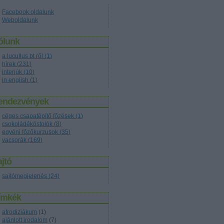
Facebook oldalunk
Weboldalunk
ólunk
a lucullus bt ről
(
1
)
hírek
(
231
)
interjúk
(
10
)
in english
(
1
)
endezvények
céges csapatépítő főzések
(
1
)
csokoládékóstolók
(
8
)
egyéni főzőkurzusok
(
35
)
vacsorák
(
169
)
jtó
sajtómegjelenés
(
24
)
ímkék
afrodiziákum
(
1
)
ajánlott irodalom
(
7
)