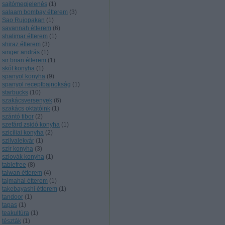
sajtómegjelenés
(
1
)
salaam bombay étterem
(
3
)
Sao Rujopakan
(
1
)
savannah étterem
(
6
)
shalimar étterem
(
1
)
shiraz étterem
(
3
)
singer andrás
(
1
)
sir brian étterem
(
1
)
skót konyha
(
1
)
spanyol konyha
(
9
)
spanyol receptbajnokság
(
1
)
starbucks
(
10
)
szakácsversenyek
(
6
)
szakács oktatóink
(
1
)
szántó tibor
(
2
)
szefárd zsidó konyha
(
1
)
szicíliai konyha
(
2
)
szilvalekvár
(
1
)
szír konyha
(
3
)
szlovák konyha
(
1
)
tablefree
(
8
)
taiwan étterem
(
4
)
tajmahal étterem
(
1
)
takebayashi étterem
(
1
)
tandoor
(
1
)
tapas
(
1
)
teakultúra
(
1
)
tészták
(
1
)