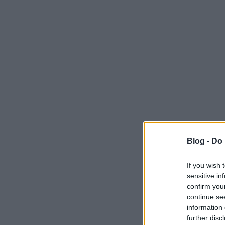
Blog -
Do 
If you wish 
sensitive in
confirm you
continue se
information 
further disc