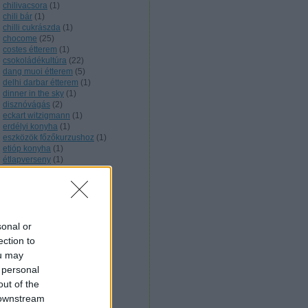
chilivacsora
(
1
)
chili bár
(
1
)
chilli cukrászda
(
1
)
chocome
(
25
)
costes étterem
(
1
)
csokoládékultúra
(
22
)
dang muoi étterem
(
5
)
delhi darbar étterem
(
1
)
dinner in the sky
(
1
)
disznóvágás
(
2
)
eckart witzigmann
(
1
)
erdélyi konyha
(
1
)
eszközök főzőkurzushoz
(
1
)
etióp konyha
(
1
)
étlapverseny
(
1
)
extrém szakács
(
5
)
facebook
(
1
)
feröeri konyha
(
1
)
filmes étkek
(
3
)
finn konyha
(
1
)
sonal or
főzőkurzus
(
5
)
francia konyha
(
12
)
ection to
fülemüle étterem
(
3
)
ou may
fúziós konyha
(
2
)
 personal
gasztrokomm konferencia
(
1
)
gasztro trend
(
1
)
out of the
gesztenyekultúra
(
1
)
 downstream
gesztenyéskert étterem
(
3
)