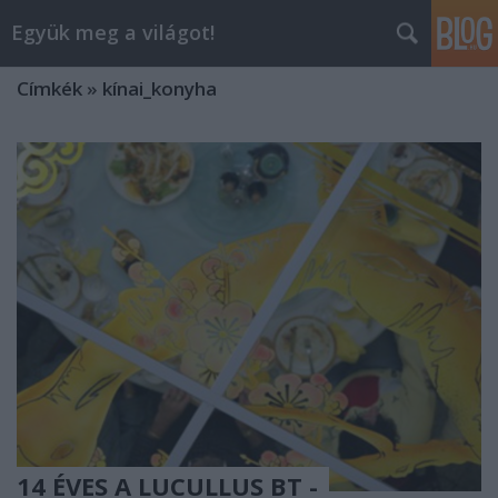
Együk meg a világot!
Címkék
»
kínai_konyha
14 ÉVES A LUCULLUS BT -