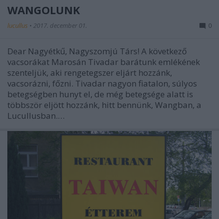
WANGOLUNK
lucullus
•
2017. december 01.
0
Dear Nagyétkű, Nagyszomjú Társ! A következő
vacsorákat Marosán Tivadar barátunk emlékének
szenteljük, aki rengetegszer eljárt hozzánk,
vacsorázni, főzni. Tivadar nagyon fiatalon, súlyos
betegségben hunyt el, de még betegsége alatt is
többször eljött hozzánk, hitt bennünk, Wangban, a
Lucullusban.…