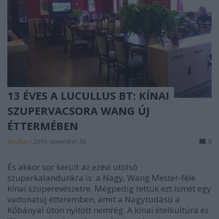
13 ÉVES A LUCULLUS BT: KÍNAI
SZUPERVACSORA WANG ÚJ
ÉTTERMÉBEN
lucullus
•
2016. november 30.
0
És akkor sor került az ezévi utolsó
szuperkalandunkra is: a Nagy, Wang Mester-féle
kínai szuperevészetre. Mégpedig tettük ezt ismét egy
vadonatúj étteremben, amit a Nagytudású a
Kőbányai úton nyitott nemrég. A kínai ételkultúra és