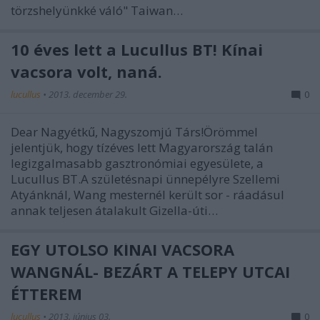
törzshelyünkké váló" Taiwan…
10 éves lett a Lucullus BT! Kínai
vacsora volt, naná.
lucullus
•
2013. december 29.
0
Dear Nagyétkű, Nagyszomjú Társ!Örömmel
jelentjük, hogy tízéves lett Magyarország talán
legizgalmasabb gasztronómiai egyesülete, a
Lucullus BT.A születésnapi ünnepélyre Szellemi
Atyánknál, Wang mesternél került sor - ráadásul
annak teljesen átalakult Gizella-úti…
EGY UTOLSÓ KÍNAI VACSORA
WANGNÁL- BEZÁRT A TELEPY UTCAI
ÉTTEREM
lucullus
•
2013. június 03.
0