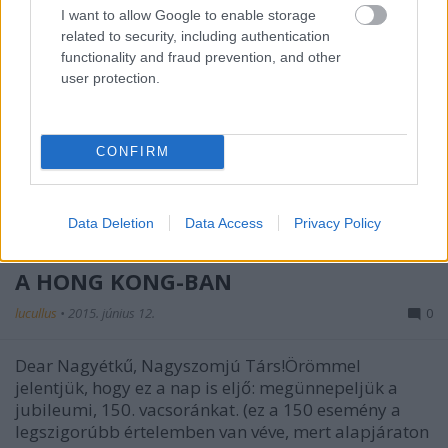
I want to allow Google to enable storage
related to security, including authentication
functionality and fraud prevention, and other
user protection.
CONFIRM
Data Deletion
Data Access
Privacy Policy
150. LBT VACSORA: 18 FOGÁSOS KÍNAI
A HONG KONG-BAN
lucullus
•
2015. június 12.
0
Dear Nagyétkű, Nagyszomjú Társ!Örömmel
jelentjük, hogy ez a nap is eljő: megünnepeljük a
jubileumi, 150. vacsoránkat. (ez a 150 esemény a
legszigorúbb értelemben van véve, mert alapjáraton