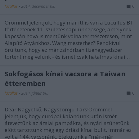
lucullus
•
2014. december 08.
0
Örömmel jelentjük, hogy már itt is van a Lucullus BT
történetének 11. születésnapi ünnepsége, amelynek
kapcsán hová is mentünk volna természetesen, mint
Alapító Atyánkhoz, Wang mesterhez?!Rendkívül
örültünk, hogy ez már zsinórban tizenegyedszer
történt meg velünk - és ismét csak hatalmas kínai…
Sokfogásos kínai vacsora a Taiwan
étteremben
lucullus
•
2014. június 06.
0
Dear Nagyétkű, Nagyszomjú Társ!Örömmel
jelentjük, hogy európai kalandunk után ismét
áteveztünk az ázsiai pampákra, és nyári szünetünk
előtt tartottunk még egy óriási kínai bulit. Immár ez
volt a 144. vacsoránk. Étekutunk a “már-már