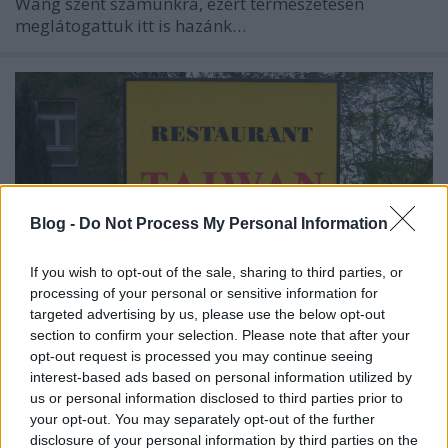
Wang szent számunkra, ezért természetesen
meglátogattuk itt is hazánk…
Blog -
Do Not Process My Personal Information
If you wish to opt-out of the sale, sharing to third parties, or
processing of your personal or sensitive information for
targeted advertising by us, please use the below opt-out
section to confirm your selection. Please note that after your
opt-out request is processed you may continue seeing
16 FOGÁSOS KÍNAI VACSORA A
interest-based ads based on personal information utilized by
us or personal information disclosed to third parties prior to
TAIWAN-BAN
your opt-out. You may separately opt-out of the further
disclosure of your personal information by third parties on the
lucullus
•
2016. június 05.
0