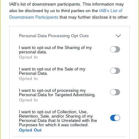
IAB’s list of downstream participants. This information may
also be disclosed by us to third parties on the
IAB’s List of
Dear Nagyétkű, Nagyszomjú Társ!Következő
Downstream Participants
that may further disclose it to other
vacsorautunk a már jól bevált Taiwan Éttermbe
third parties.
vezetett, ahol nemtúl szerény 16 kínai fogás vár ránk.
Kötelező kaland volt minden kínai- és ázsiaiízek
Please note that this website/app uses one or more Google
Personal Data Processing Opt Outs
services and may gather and store information including but
rajongónak! Immár évek óta járunk ide (is), kétévente
not limited to your visit or usage behaviour. You may click to
I want to opt-out of the Sharing of my
muszájmegszervezni ide egy vacsorát. (Az étterem…
personal data.
grant or deny consent to Google and its third-party tags to
Opted In
use your data for below specified purposes in below Google
consent section.
I want to opt-out of the Sale of my
Personal Data.
Opted In
I want to opt-out of processing my
Personal Data for Targeted Advertising.
Opted In
I want to opt-out of Collection, Use,
Retention, Sale, and/or Sharing of my
Personal Data that Is Unrelated with the
Purposes for which it was collected.
Opted Out