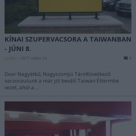
KÍNAI SZUPERVACSORA A TAIWANBAN
- JÚNI 8.
lucullus
•
2017. május 14.
0
Dear Nagyétkű, Nagyszomjú Társ!Következő
vacsorautunk a már jól bevált Taiwan Éttermbe
vezet, ahol a…