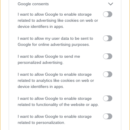
Google consents
I want to allow Google to enable storage
12 éves lett a Lucullus BT /
related to advertising like cookies on web or
RáWangolódtunk/Adományt
device identifiers in apps.
gyűjtöttünk
I want to allow my user data to be sent to
Google for online advertising purposes.
lucullus
•
2015. december 01.
0
I want to allow Google to send me
12 éves lett a Lucullus BT, amely dátumnak
personalized advertising.
rendkívül örülünk, és amely apropóból óriási
evészetet tartottunk. Kínaország magyar jeles
I want to allow Google to enable storage
reprezentánsa már nagyon várta az ideérkezőket.
related to analytics like cookies on web or
Wang egy mítosz, egy élő Igor (bocsánat, ikon)
device identifiers in apps.
tülekednek hozzá az ínyencek. A vacsorán az ázsiai
I want to allow Google to enable storage
szokásokhoz…
related to functionality of the website or app.
I want to allow Google to enable storage
related to personalization.