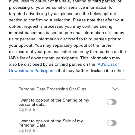
If you wish to opt-out of the sale, sharing to third parties, or
Mindenkit tájékoztatunk, hogy a Lucullus BT blogja
processing of your personal or sensitive information for
a 106.-112. helyen végzett az Idei Goldenblog
targeted advertising by us, please use the below opt-out
versenyen a leadott szavazatok alapján, ahol 164
section to confirm your selection. Please note that after your
induló volt, így nem került be a zsűri által
opt-out request is processed you may continue seeing
kiválasztott TOP11-be. Az Extrém Szakács blog a
interest-based ads based on personal information utilized by
136-138. helyen végzett ugyanezen a…
us or personal information disclosed to third parties prior to
your opt-out. You may separately opt-out of the further
disclosure of your personal information by third parties on the
Indul a Goldenblog 2011 verseny -
IAB’s list of downstream participants. This information may
ismét versenybe száll a Lucullus
also be disclosed by us to third parties on the
IAB’s List of
Downstream Participants
that may further disclose it to other
blogja
third parties.
lucullus
•
2011. július 04.
0
Please note that this website/app uses one or more Google
Personal Data Processing Opt Outs
services and may gather and store information including but
Idén hetedik alkalommal és a hetes szám jegyében
not limited to your visit or usage behaviour. You may click to
I want to opt-out of the Sharing of my
indul el a HVG csoport által életre hívott Goldenblog
personal data.
grant or deny consent to Google and its third-party tags to
Opted In
verseny, amely Magyarország legjobb blogjait
use your data for below specified purposes in below Google
hivatott megtalálni minden évben. Természetesen a
consent section.
I want to opt-out of the Sale of my
Lucullus blogja is indul; ahogyan tavaly és
Personal Data.
Opted In
tavalyelőtt is. Tavaly blogunk bekerült…