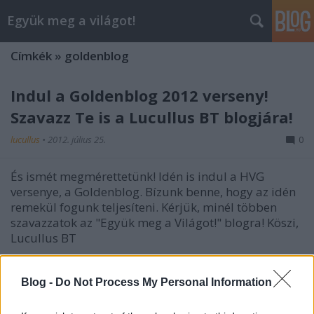
Együk meg a világot!
Címkék
»
goldenblog
Indul a Goldenblog 2012 verseny!
Szavazz Te is a Lucullus BT blogjára!
lucullus
•
2012. július 25.
0
És ismét megmérettetünk! Idén is indul a HVG
versenye, a Goldenblog. Bízunk benne, hogy az idén
remekül fogunk teljesíteni. Kérjük, minél többen
szavazzatok az "Együk meg a Világot!" blogra! Köszi,
Lucullus BT
Goldenblog végeredmény
Blog -
Do Not Process My Personal Information
lucullus
•
2011. augusztus 30.
0