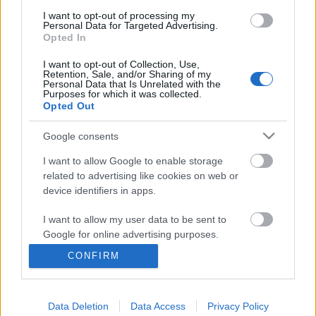
I want to opt-out of processing my
Ott vagyunk a legjobb 50 hazai
Personal Data for Targeted Advertising.
Opted In
gasztroblog közt
I want to opt-out of Collection, Use,
lucullus
•
2010. augusztus 09.
0
Retention, Sale, and/or Sharing of my
Personal Data that Is Unrelated with the
Purposes for which it was collected.
Opted Out
Na, ezt is megértük: 161 "előszűrt" blogból a legjobb
50 hazai gasztroblog közé beválasztotta a HVG a mi
Google consents
blogunkat is. Ez azért is jó eredmény, mert ma
Magyarországon több mint 600 (!) magyar nyelvű
I want to allow Google to enable storage
gasztroblogot tartanak nyilván. Jövőre minimum a
related to advertising like cookies on web or
10-es lista…
device identifiers in apps.
I want to allow my user data to be sent to
Lezajlott a 2008. évi Goldenblog
Google for online advertising purposes.
verseny
CONFIRM
I want to allow Google to send me
lucullus
•
2008. július 02.
0
personalized advertising.
Data Deletion
Data Access
Privacy Policy
No, ezt is megéltük. Lezajlott a HVG által életre hívott
I want to allow Google to enable storage