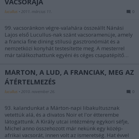
VACSORÁJA
lucullus
•
2011. március 11.
0
99. vacsoránkon végre-valahára összeállt Nánási
Lajos első Lucullus-nak szánt vacsoramenüje, amely
a francia fine dining stílusú gasztronómiát és a
nemzetközi konyhát testesítette meg. A mesterrel
már találkozhattunk egyéni és céges csapatépítő…
MÁRTON, A LÚD, A FRANCIÁK, MEG AZ
ÁTÉRTELMEZÉS
lucullus
•
2010. november 26.
0
93. kalandunkat a Márton-napi libakultusznak
vetettük alá, és a divatos Noir et l'or étterembe
látogattunk. A Király utcai intézmény egykori séfje,
Michel anno összehozott már nekünk egy közép-
afrikai vacsorát, innen volt az ismeretség. Hat évvel