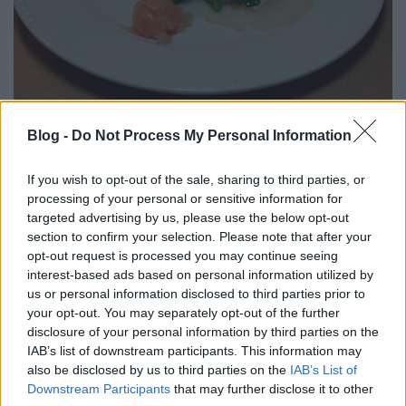
Ismét francia ínyencvacsora Nánási
Blog -
Do Not Process My Personal Information
Lajos által vezérelve
lucullus
•
2013. október 04.
0
If you wish to opt-out of the sale, sharing to third parties, or
processing of your personal or sensitive information for
targeted advertising by us, please use the below opt-out
Remek indiai vacsoránk után ismét egyik kedvenc
section to confirm your selection. Please note that after your
európai éttermünkbe vettük az irányt, ahol francia
opt-out request is processed you may continue seeing
ínyencvacsorát ültünk. Az Atakám étterem egyik
interest-based ads based on personal information utilized by
kedvenc törzshelyünkké nőtte már ki magát. Nánási
us or personal information disclosed to third parties prior to
Lajos főztjét már sokan ismerjük, tudományával
your opt-out. You may separately opt-out of the further
azonban sosem nem tudunk betelni. Elmondása
disclosure of your personal information by third parties on the
alapján…
IAB’s list of downstream participants. This information may
also be disclosed by us to third parties on the
IAB’s List of
ÚJABB REMEK FRANCIA
Downstream Participants
that may further disclose it to other