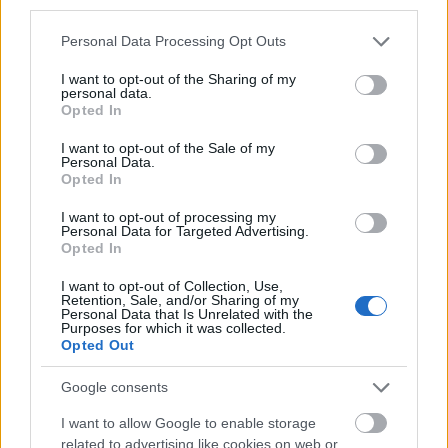
third parties.
BISZTRÓVACSORA AZ ATAKÁM-ban
Please note that this website/app uses one or more Google
Personal Data Processing Opt Outs
lucullus
•
2013. március 02.
0
services and may gather and store information including but
not limited to your visit or usage behaviour. You may click to
I want to opt-out of the Sharing of my
personal data.
Következő vacsoránkat ismét Nánási Lajos
grant or deny consent to Google and its third-party tags to
Opted In
komponálta, akit már jól ismerhetünk pazar francia-
use your data for below specified purposes in below Google
és fúziós vacsoráinkról. Lajos 1,5 évet dolgozott egy
consent section.
I want to opt-out of the Sale of my
francia Michelin csillagos étteremben és legalább
Personal Data.
Opted In
egy évtizedet töltött el séfként külföldön a Karib-
térségben, Izraelben,…
I want to opt-out of processing my
Personal Data for Targeted Advertising.
Opted In
Francia (provence-i) vacsora - Cafe
I want to opt-out of Collection, Use,
Provence Bistro
Retention, Sale, and/or Sharing of my
Personal Data that Is Unrelated with the
lucullus
•
2012. szeptember 12.
0
Purposes for which it was collected.
Opted Out
Következő vacsoránkon hamisítatlan mediterrán
Google consents
provence-i ízekkel ismerkedhettünk meg a Café
Provence Bistro jóvoltából. Az étterem egyébként
I want to allow Google to enable storage
már négy éve üzemel (főleg kávézóként eddig);…
related to advertising like cookies on web or