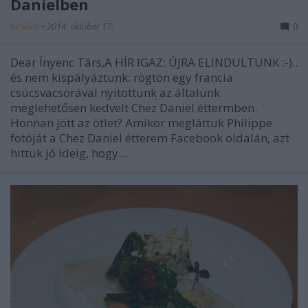
Danielben
lucullus
•
2014. október 17.
0
Dear Ínyenc Társ,A HÍR IGAZ: ÚJRA ELINDULTUNK :-)..
és nem kispályáztunk: rögtön egy francia
csúcsvacsorával nyitottunk az általunk
meglehetősen kedvelt Chez Daniel éttermben.
Honnan jött az ötlet? Amikor megláttuk Philippe
fotóját a Chez Daniel étterem Facebook oldalán, azt
hittük jó ideig, hogy…