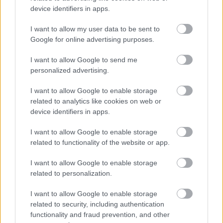
device identifiers in apps.
DÉL-FRANCIA VACSORA A CHEZ
I want to allow my user data to be sent to
DANIEL ÉTTEREMBEN
Google for online advertising purposes.
lucullus
•
2012. május 21.
0
I want to allow Google to send me
personalized advertising.
Ázsiai és afrikai vacsoránk után ismét “Európa”
I want to allow Google to enable storage
következett vacsorakalandjaink sorában – ráadásul
related to analytics like cookies on web or
“pazar” helyre mentünk. Már majdnem két évtizede
device identifiers in apps.
megnyitott a Chez Daniel nevű francia családi
étterem Budapesten, mi pedig a mai napig nem…
I want to allow Google to enable storage
related to functionality of the website or app.
Francia bisztróvacsora - Anthony
I want to allow Google to enable storage
Bourdain is megirigyelné
related to personalization.
lucullus
•
2012. február 17.
0
I want to allow Google to enable storage
related to security, including authentication
Következő vacsoránk francia bisztróvacsora volt a
functionality and fraud prevention, and other
javából. (A neves séf, Anthony Bourdain "Brasserie-