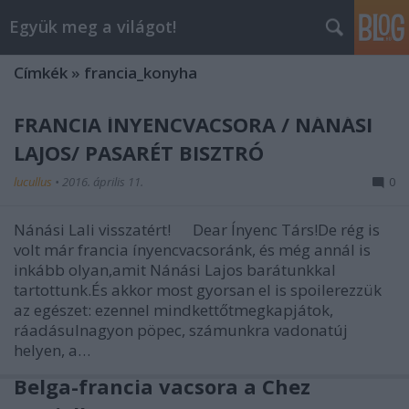
Együk meg a világot!
Címkék
»
francia_konyha
FRANCIA ÍNYENCVACSORA / NÁNÁSI
LAJOS/ PASARÉT BISZTRÓ
lucullus
•
2016. április 11.
0
Nánási Lali visszatért! Dear Ínyenc Társ!De rég is
volt már francia ínyencvacsoránk, és még annál is
inkább olyan,amit Nánási Lajos barátunkkal
tartottunk.És akkor most gyorsan el is spoilerezzük
az egészet: ezennel mindkettőtmegkapjátok,
ráadásulnagyon pöpec, számunkra vadonatúj
helyen, a…
Belga-francia vacsora a Chez