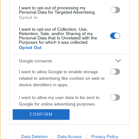
I want to opt-out of processing my
Personal Data for Targeted Advertising.
Budapest - Csernobil futam, paprikás
Opted In
csirkével
I want to opt-out of Collection, Use,
Retention, Sale, and/or Sharing of my
lucullus
•
2010. január 09.
0
Personal Data that Is Unrelated with the
Purposes for which it was collected.
Opted Out
A Lucullus BT különönálló projektje, az "Extrém
Szakács" 2010. január 2-9. közt Erdélybe,
Google consents
Romániába, Moldovába és az el nem ismert
kommunista Transz Dnyeszteri köztársaságba
I want to allow Google to enable storage
kalauzolta az érdeklődőket. Az Extrém Szakács,
related to advertising like cookies on web or
device identifiers in apps.
Turóczi Gábor sikeresen véghezvitte a 9.…
I want to allow my user data to be sent to
Dinner in the Sky - a Városliget felett
Google for online advertising purposes.
lógtunk...
CONFIRM
I want to allow Google to send me
lucullus
•
2008. április 23.
3
personalized advertising.
I want to allow Google to enable storage
Data Deletion
Data Access
Privacy Policy
Egy évvel azután, hogy első magyarokként főztünk