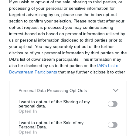
lucullus
•
2010. december 29.
0
If you wish to opt-out of the sale, sharing to third parties, or
processing of your personal or sensitive information for
targeted advertising by us, please use the below opt-out
2011. október 20-26. közt kerül megrendezésre a
section to confirm your selection. Please note that after your
BALKÁNTURISZT autós rali- és buszos kalandtúra a
opt-out request is processed you may continue seeing
Csáki Tibor vezette BeerTeam és Pétery Szabolcs
interest-based ads based on personal information utilized by
szervezésében. A tájékozódási ralik világában, 2011-
us or personal information disclosed to third parties prior to
ben új irányvonalat céloztak meg, eszerint
your opt-out. You may separately opt-out of the further
Magyarország egyik legnagyobb…
disclosure of your personal information by third parties on the
IAB’s list of downstream participants. This information may
Paprikás Csirke az Északi-fokon / Az
also be disclosed by us to third parties on the
IAB’s List of
Downstream Participants
that may further disclose it to other
Extrém Szakács 11. főzése
third parties.
lucullus
•
2010. július 03.
0
Please note that this website/app uses one or more Google
Personal Data Processing Opt Outs
services and may gather and store information including but
Önállósult projektünk, az "Extrém Szakács" a 11.
not limited to your visit or usage behaviour. You may click to
I want to opt-out of the Sharing of my
personal data.
extrém Paprikás csirke főzését július 11-én az
grant or deny consent to Google and its third-party tags to
Opted In
Északi-fokon valósította meg, hogy ezzel tovább
use your data for below specified purposes in below Google
népszerűsödjön a magyar konyha és kultúra a
consent section.
I want to opt-out of the Sale of my
Personal Data.
világban. Az esemény az I. Budapest-Nordkapp
Opted In
autós tájékozódási rali…