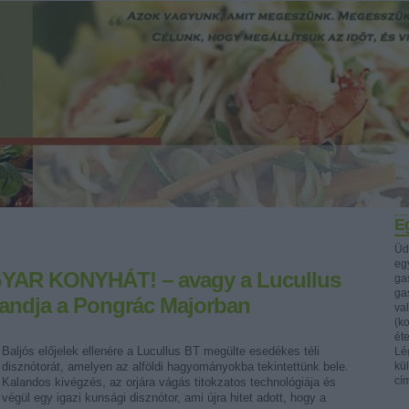
Eg
Üd
egy
AR KONYHÁT! – avagy a Lucullus
ga
ga
landja a Pongrác Majorban
va
(k
ét
Baljós előjelek ellenére a Lucullus BT megülte esedékes téli
Lég
disznótorát, amelyen az alföldi hagyományokba tekintettünk bele.
kü
cí
Kalandos kivégzés, az orjára vágás titokzatos technológiája és
végül egy igazi kunsági disznótor, ami újra hitet adott, hogy a