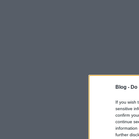
Blog -
Do 
If you wish 
sensitive in
confirm you
continue se
information 
further disc