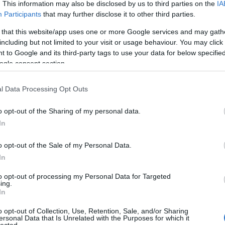
. This information may also be disclosed by us to third parties on the
IA
Participants
that may further disclose it to other third parties.
 that this website/app uses one or more Google services and may gath
including but not limited to your visit or usage behaviour. You may click 
 to Google and its third-party tags to use your data for below specifi
ogle consent section.
l Data Processing Opt Outs
o opt-out of the Sharing of my personal data.
In
o opt-out of the Sale of my Personal Data.
In
to opt-out of processing my Personal Data for Targeted
ing.
In
o opt-out of Collection, Use, Retention, Sale, and/or Sharing
ersonal Data that Is Unrelated with the Purposes for which it
lected.