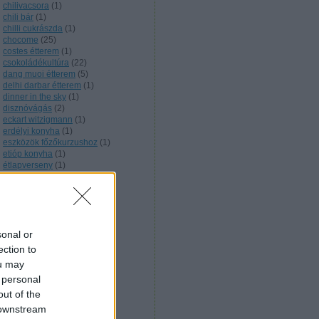
chilivacsora
(
1
)
chili bár
(
1
)
chilli cukrászda
(
1
)
chocome
(
25
)
costes étterem
(
1
)
csokoládékultúra
(
22
)
dang muoi étterem
(
5
)
delhi darbar étterem
(
1
)
dinner in the sky
(
1
)
disznóvágás
(
2
)
eckart witzigmann
(
1
)
erdélyi konyha
(
1
)
eszközök főzőkurzushoz
(
1
)
etióp konyha
(
1
)
étlapverseny
(
1
)
extrém szakács
(
5
)
facebook
(
1
)
feröeri konyha
(
1
)
filmes étkek
(
3
)
finn konyha
(
1
)
sonal or
főzőkurzus
(
5
)
francia konyha
(
12
)
ection to
fülemüle étterem
(
3
)
ou may
fúziós konyha
(
2
)
 personal
gasztrokomm konferencia
(
1
)
gasztro trend
(
1
)
out of the
gesztenyekultúra
(
1
)
 downstream
gesztenyéskert étterem
(
3
)