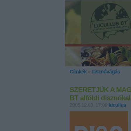
Címkék
»
disznóvágás
SZERETJÜK A MAGY
BT alföldi disznóka
2005.12.03. 17:09
lucullus