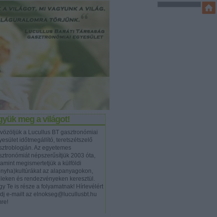
yük meg a világot!
vözöljük a Lucullus BT gasztronómiai
esület időtmegállító, teretszétszelő
sztroblogján. Az egyetemes
sztronómiát népszerűsítjük 2003 óta,
lamint megismertetjük a külföldi
onyha)kultúrákat az alapanyagokon,
eleken és rendezvényeken keresztül.
y Te is része a folyamatnak! Hírlevélért
ldj e-mailt az elnokseg@lucullusbt.hu
mre!