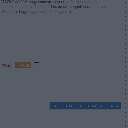
DISZNÓVÁGÁS hagyományát elevenítse fel. Az esemény
kiemelkedő jelentőséggel bírt: hiszen az eddigiek során nem volt
példa arra, hogy nagybecsű társaságunk az…
Tetszik
0
SÜTI BEÁLLÍTÁSOK MÓDOSÍTÁSA