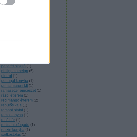
nigériai konyha
(
1
)
noir étterem
(
1
)
nyershal
(
1
)
olasz konyha
(
5
)
olive verde
(
1
)
onyx étterem
(
2
)
örmény konyha
(
3
)
orosz konyha
(
6
)
őskaján étterem
(
1
)
outdoor cooking
(
1
)
pakisztáni konyha
(
2
)
pálinkakultúra
(
12
)
parázs presszó
(
1
)
pasarét bisztró
(
1
)
philippe a belga
(
5
)
pierrot
(
1
)
portugál konyha
(
1
)
prima maroni kft
(
1
)
ramasetter pincészet
(
1
)
ráspi étterem
(
1
)
red mango étterem
(
2
)
repülős kaja
(
1
)
romani platni
(
1
)
roma konyha
(
1
)
rosé bár
(
1
)
rosinante fogadó
(
1
)
ruszin konyha
(
1
)
sajtkóstolás
(
1
)