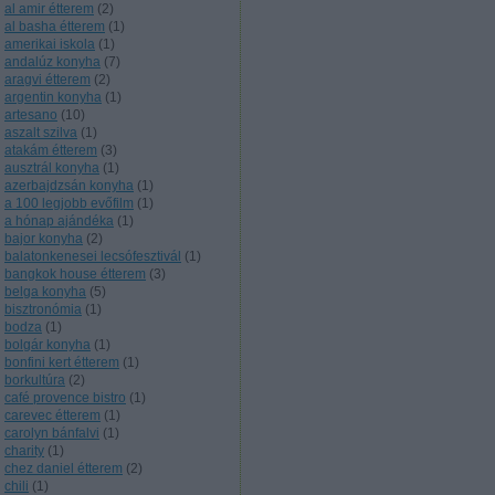
al amir étterem
(
2
)
al basha étterem
(
1
)
amerikai iskola
(
1
)
andalúz konyha
(
7
)
aragvi étterem
(
2
)
argentin konyha
(
1
)
artesano
(
10
)
aszalt szilva
(
1
)
atakám étterem
(
3
)
ausztrál konyha
(
1
)
azerbajdzsán konyha
(
1
)
a 100 legjobb evőfilm
(
1
)
a hónap ajándéka
(
1
)
bajor konyha
(
2
)
balatonkenesei lecsófesztivál
(
1
)
bangkok house étterem
(
3
)
belga konyha
(
5
)
bisztronómia
(
1
)
bodza
(
1
)
bolgár konyha
(
1
)
bonfini kert étterem
(
1
)
borkultúra
(
2
)
café provence bistro
(
1
)
carevec étterem
(
1
)
carolyn bánfalvi
(
1
)
charity
(
1
)
chez daniel étterem
(
2
)
chili
(
1
)