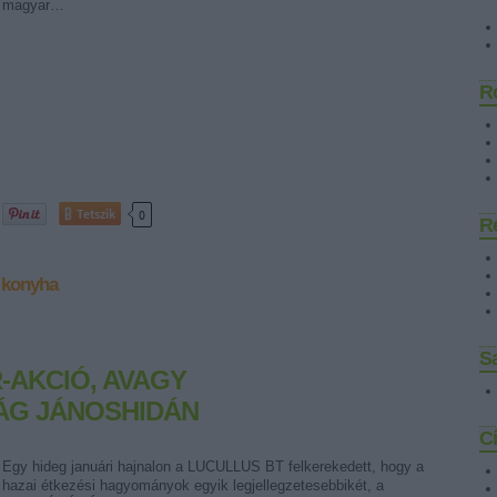
magyar…
R
Tetszik
0
R
 konyha
Sa
-AKCIÓ, AVAGY
ÁG JÁNOSHIDÁN
C
Egy hideg januári hajnalon a LUCULLUS BT felkerekedett, hogy a
hazai étkezési hagyományok egyik legjellegzetesebbikét, a