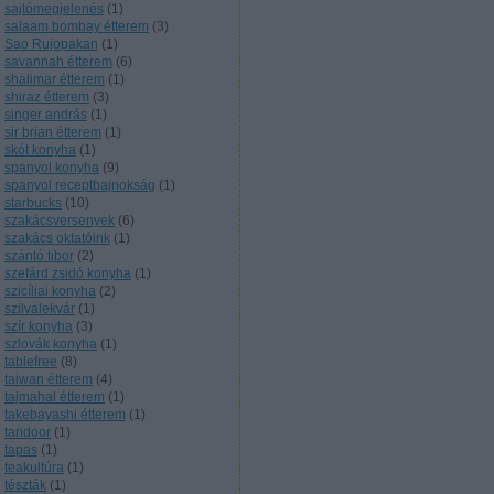
sajtómegjelenés
(
1
)
salaam bombay étterem
(
3
)
Sao Rujopakan
(
1
)
savannah étterem
(
6
)
shalimar étterem
(
1
)
shiraz étterem
(
3
)
singer andrás
(
1
)
sir brian étterem
(
1
)
skót konyha
(
1
)
spanyol konyha
(
9
)
spanyol receptbajnokság
(
1
)
starbucks
(
10
)
szakácsversenyek
(
6
)
szakács oktatóink
(
1
)
szántó tibor
(
2
)
szefárd zsidó konyha
(
1
)
szicíliai konyha
(
2
)
szilvalekvár
(
1
)
szír konyha
(
3
)
szlovák konyha
(
1
)
tablefree
(
8
)
taiwan étterem
(
4
)
tajmahal étterem
(
1
)
takebayashi étterem
(
1
)
tandoor
(
1
)
tapas
(
1
)
teakultúra
(
1
)
tészták
(
1
)