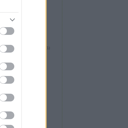
közép afrikai konyha
(
1
)
kreatív italfórum
(
1
)
kreatív konyha fórum
(
5
)
krizia étterem
(
2
)
kubai konyha
(
1
)
külföldi gasztroút
(
1
)
la plaza étterem
(
1
)
la rosa étterem
(
1
)
libanoni konyha
(
1
)
lila körte cukrászda
(
1
)
long island vietnami étterem
(
1
)
lucullusi mozifieszta
(
2
)
lucullus bt alakulás
(
1
)
m. étterem
(
1
)
magyar konyha
(
13
)
maharaja étterem
(
13
)
maligán étterem
(
1
)
malomtó étterem
(
2
)
máltai konyha
(
6
)
marokkói konyha
(
1
)
márton napi libakultusz
(
2
)
messer
(
1
)
mészáros gábor
(
2
)
michelin csillag
(
2
)
mobilkemence
(
1
)
molekuláris gasztronómia
(
6
)
mughal shahi étterem
(
2
)
nepáli konyha
(
4
)