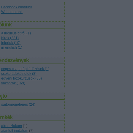
Facebook oldalunk
Weboldalunk
ólunk
a lucullus bt ről
(
1
)
hírek
(
231
)
interjúk
(
10
)
in english
(
1
)
endezvények
céges csapatépítő főzések
(
1
)
csokoládékóstolók
(
8
)
egyéni főzőkurzusok
(
35
)
vacsorák
(
169
)
jtó
sajtómegjelenés
(
24
)
ímkék
afrodiziákum
(
1
)
ajánlott irodalom
(
7
)