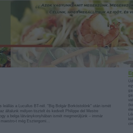
Eg
Üd
egy
ga
ga
va
(k
leállás a Lucullus BT-nél. "Big Bolgár Borkóstolónk" után ismét
ét
 az általunk mélyen tisztelt és kedvelt Philippe del Mestre
Lég
ogy a belga látványkonyhában ismét megmerüljünk – immár
kü
A maestro-t még Esztergomi…
cí