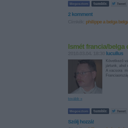
2
komment
Címkék:
philippe a belga
belg
Ismét francia/belga
2010.03.04. 18:30
lucullus
Következő va
jártunk, ahol
A vacsora mo
Franciaorszá
tovább »
Szólj hozzá!