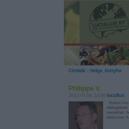
Címkék
»
belga_konyha
Philippe V.
2012.07.06. 14:05
lucullus
Nyáron sincs 
ellátogattunk
mesterhez, h
ötödszörre. 