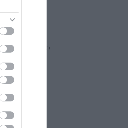
közép afrikai konyha
(
1
)
kreatív italfórum
(
1
)
kreatív konyha fórum
(
5
)
krizia étterem
(
2
)
kubai konyha
(
1
)
külföldi gasztroút
(
1
)
la plaza étterem
(
1
)
la rosa étterem
(
1
)
libanoni konyha
(
1
)
lila körte cukrászda
(
1
)
long island vietnami étterem
(
1
)
lucullusi mozifieszta
(
2
)
lucullus bt alakulás
(
1
)
m. étterem
(
1
)
magyar konyha
(
13
)
maharaja étterem
(
13
)
maligán étterem
(
1
)
malomtó étterem
(
2
)
máltai konyha
(
6
)
marokkói konyha
(
1
)
márton napi libakultusz
(
2
)
messer
(
1
)
mészáros gábor
(
2
)
michelin csillag
(
2
)
mobilkemence
(
1
)
molekuláris gasztronómia
(
6
)
mughal shahi étterem
(
2
)
nepáli konyha
(
4
)