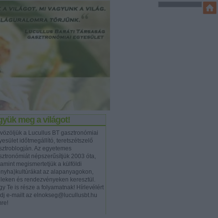
yük meg a világot!
vözöljük a Lucullus BT gasztronómiai
esület időtmegállító, teretszétszelő
sztroblogján. Az egyetemes
sztronómiát népszerűsítjük 2003 óta,
lamint megismertetjük a külföldi
onyha)kultúrákat az alapanyagokon,
eleken és rendezvényeken keresztül.
y Te is része a folyamatnak! Hírlevélért
ldj e-mailt az elnokseg@lucullusbt.hu
mre!