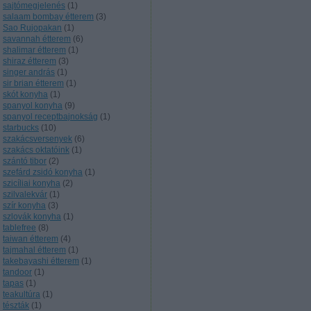
sajtómegjelenés
(
1
)
salaam bombay étterem
(
3
)
Sao Rujopakan
(
1
)
savannah étterem
(
6
)
shalimar étterem
(
1
)
shiraz étterem
(
3
)
singer andrás
(
1
)
sir brian étterem
(
1
)
skót konyha
(
1
)
spanyol konyha
(
9
)
spanyol receptbajnokság
(
1
)
starbucks
(
10
)
szakácsversenyek
(
6
)
szakács oktatóink
(
1
)
szántó tibor
(
2
)
szefárd zsidó konyha
(
1
)
szicíliai konyha
(
2
)
szilvalekvár
(
1
)
szír konyha
(
3
)
szlovák konyha
(
1
)
tablefree
(
8
)
taiwan étterem
(
4
)
tajmahal étterem
(
1
)
takebayashi étterem
(
1
)
tandoor
(
1
)
tapas
(
1
)
teakultúra
(
1
)
tészták
(
1
)