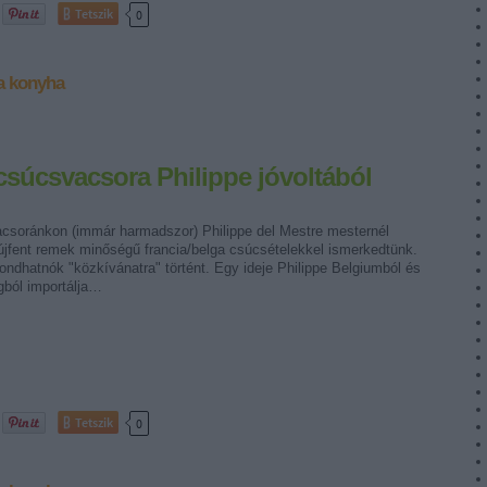
Tetszik
0
a konyha
 csúcsvacsora Philippe jóvoltából
csoránkon (immár harmadszor) Philippe del Mestre mesternél
 újfent remek minőségű francia/belga csúcsételekkel ismerkedtünk.
ndhatnók "közkívánatra" történt. Egy ideje Philippe Belgiumból és
gból importálja…
Tetszik
0