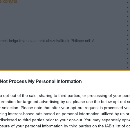
a konyha
emek belga ínyencvacsorát abszolváltunk Philippe-nél. A
T.
Not Process My Personal Information
Tetszik
0
to opt-out of the sale, sharing to third parties, or processing of your per
formation for targeted advertising by us, please use the below opt-out s
r selection. Please note that after your opt-out request is processed y
a konyha
eing interest-based ads based on personal information utilized by us or
disclosed to third parties prior to your opt-out. You may separately opt-
losure of your personal information by third parties on the IAB’s list of