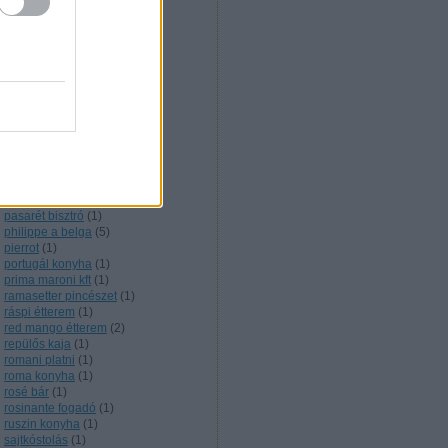
nigériai konyha
(
1
)
noir étterem
(
1
)
nyershal
(
1
)
olasz konyha
(
5
)
olive verde
(
1
)
onyx étterem
(
2
)
örmény konyha
(
3
)
orosz konyha
(
6
)
őskaján étterem
(
1
)
outdoor cooking
(
1
)
pakisztáni konyha
(
2
)
pálinkakultúra
(
12
)
parázs presszó
(
1
)
pasarét bisztró
(
1
)
philippe a belga
(
5
)
pierrot
(
1
)
portugál konyha
(
1
)
prima maroni kft
(
1
)
ramasetter pincészet
(
1
)
ráspi étterem
(
1
)
red mango étterem
(
2
)
repülős kaja
(
1
)
romani platni
(
1
)
roma konyha
(
1
)
rosé bár
(
1
)
rosinante fogadó
(
1
)
ruszin konyha
(
1
)
sajtkóstolás
(
1
)