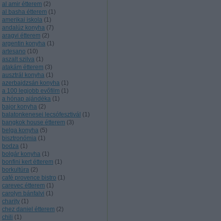
al amir étterem
(
2
)
al basha étterem
(
1
)
amerikai iskola
(
1
)
andalúz konyha
(
7
)
aragvi étterem
(
2
)
argentin konyha
(
1
)
artesano
(
10
)
aszalt szilva
(
1
)
atakám étterem
(
3
)
ausztrál konyha
(
1
)
azerbajdzsán konyha
(
1
)
a 100 legjobb evőfilm
(
1
)
a hónap ajándéka
(
1
)
bajor konyha
(
2
)
balatonkenesei lecsófesztivál
(
1
)
bangkok house étterem
(
3
)
belga konyha
(
5
)
bisztronómia
(
1
)
bodza
(
1
)
bolgár konyha
(
1
)
bonfini kert étterem
(
1
)
borkultúra
(
2
)
café provence bistro
(
1
)
carevec étterem
(
1
)
carolyn bánfalvi
(
1
)
charity
(
1
)
chez daniel étterem
(
2
)
chili
(
1
)