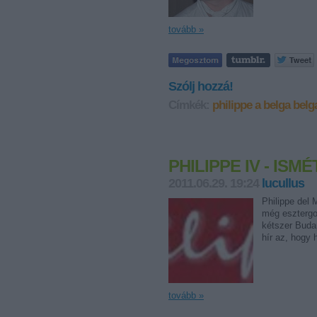
tovább »
Szólj hozzá!
Címkék:
philippe a belga
belg
PHILIPPE IV - IS
2011.06.29. 19:24
lucullus
Philippe del
még esztergo
kétszer Budap
hír az, hogy
tovább »