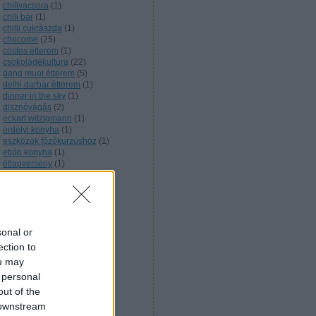
chilivacsora
(
1
)
chili bár
(
1
)
chilli cukrászda
(
1
)
chocome
(
25
)
costes étterem
(
1
)
csokoládékultúra
(
22
)
dang muoi étterem
(
5
)
delhi darbar étterem
(
1
)
dinner in the sky
(
1
)
disznóvágás
(
2
)
eckart witzigmann
(
1
)
erdélyi konyha
(
1
)
eszközök főzőkurzushoz
(
1
)
etióp konyha
(
1
)
étlapverseny
(
1
)
extrém szakács
(
5
)
facebook
(
1
)
feröeri konyha
(
1
)
filmes étkek
(
3
)
finn konyha
(
1
)
sonal or
főzőkurzus
(
5
)
francia konyha
(
12
)
ection to
fülemüle étterem
(
3
)
ou may
fúziós konyha
(
2
)
 personal
gasztrokomm konferencia
(
1
)
gasztro trend
(
1
)
out of the
gesztenyekultúra
(
1
)
 downstream
gesztenyéskert étterem
(
3
)