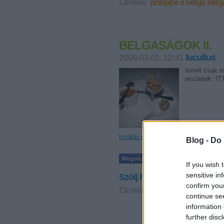
Címkék:
philippe a belga
belg
BELGASÁGOK II.
2009.03.02. 12:41
lucullus
Ismét csak r
részletek: IT
tovább »
Blog -
Do 
If you wish 
sensitive in
Szólj hozzá!
confirm you
Címkék:
philippe a belga
belg
continue se
information 
further disc