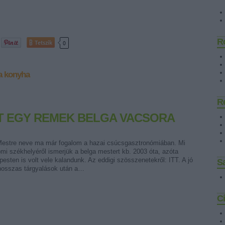
R
Tetszik
0
a konyha
R
MÉT EGY REMEK BELGA VACSORA
 Mestre neve ma már fogalom a hazai csúcsgasztronómiában. Mi
mi székhelyéről ismerjük a belga mestert kb. 2003 óta, azóta
esten is volt vele kalandunk. Az eddigi szösszenetekről: ITT. A jó
Sa
 hosszas tárgyalások után a…
C