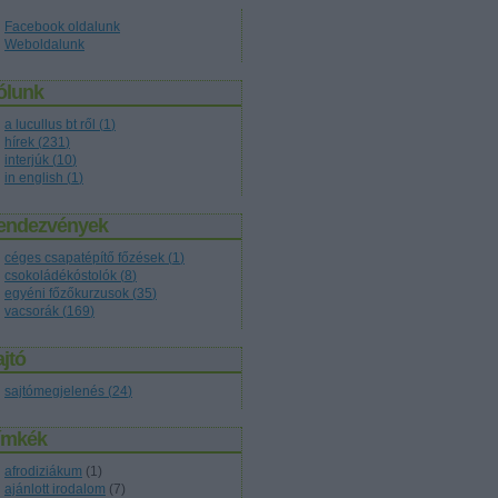
Facebook oldalunk
Weboldalunk
ólunk
a lucullus bt ről
(
1
)
hírek
(
231
)
interjúk
(
10
)
in english
(
1
)
endezvények
céges csapatépítő főzések
(
1
)
csokoládékóstolók
(
8
)
egyéni főzőkurzusok
(
35
)
vacsorák
(
169
)
jtó
sajtómegjelenés
(
24
)
ímkék
afrodiziákum
(
1
)
ajánlott irodalom
(
7
)