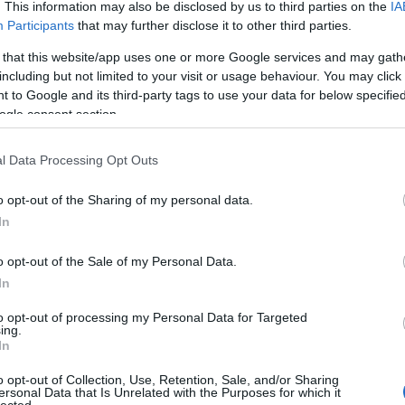
. This information may also be disclosed by us to third parties on the
IA
Participants
that may further disclose it to other third parties.
 that this website/app uses one or more Google services and may gath
Februárban a LUCULLUS BT abban a megtiszteltetésben
including but not limited to your visit or usage behaviour. You may click 
részesült, hogy részt vehetett „az igazi” belga vacsorán.
Bocsánat, nem is egy vacsorán, hanem rögtön kettőn, ugyanis az
 to Google and its third-party tags to use your data for below specifi
esztergomi „Philippe, a Belga” nevű étekműhely (Cím: Esztergom,
ogle consent section.
Széchenyi tér 15.,…
l Data Processing Opt Outs
o opt-out of the Sharing of my personal data.
In
o opt-out of the Sale of my Personal Data.
In
Tetszik
0
to opt-out of processing my Personal Data for Targeted
ing.
In
a konyha
o opt-out of Collection, Use, Retention, Sale, and/or Sharing
ersonal Data that Is Unrelated with the Purposes for which it
lected.