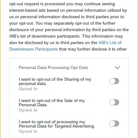
opt-out request is processed you may continue seeing
Lajos által vezérelve
interest-based ads based on personal information utilized by
lucullus
•
2013. október 04.
0
us or personal information disclosed to third parties prior to
your opt-out. You may separately opt-out of the further
disclosure of your personal information by third parties on the
Remek indiai vacsoránk után ismét egyik kedvenc
IAB’s list of downstream participants. This information may
európai éttermünkbe vettük az irányt, ahol francia
also be disclosed by us to third parties on the
IAB’s List of
ínyencvacsorát ültünk. Az Atakám étterem egyik
Downstream Participants
that may further disclose it to other
kedvenc törzshelyünkké nőtte már ki magát. Nánási
third parties.
Lajos főztjét már sokan ismerjük, tudományával
azonban sosem nem tudunk betelni. Elmondása
Please note that this website/app uses one or more Google
Personal Data Processing Opt Outs
alapján…
services and may gather and store information including but
not limited to your visit or usage behaviour. You may click to
I want to opt-out of the Sharing of my
ÚJABB REMEK FRANCIA
personal data.
grant or deny consent to Google and its third-party tags to
Opted In
use your data for below specified purposes in below Google
BISZTRÓVACSORA AZ ATAKÁM-ban
consent section.
I want to opt-out of the Sale of my
lucullus
•
2013. március 02.
0
Personal Data.
Opted In
Következő vacsoránkat ismét Nánási Lajos
I want to opt-out of processing my
Personal Data for Targeted Advertising.
komponálta, akit már jól ismerhetünk pazar francia-
Opted In
és fúziós vacsoráinkról. Lajos 1,5 évet dolgozott egy