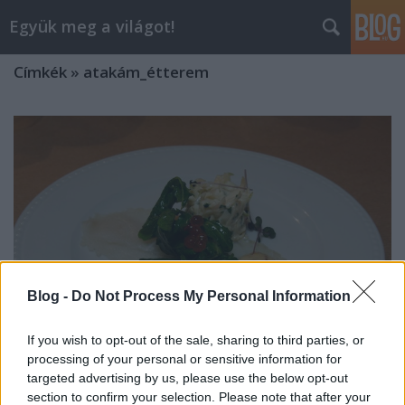
Együk meg a világot!
Címkék
»
atakám_étterem
Blog -
Do Not Process My Personal Information
If you wish to opt-out of the sale, sharing to third parties, or
processing of your personal or sensitive information for
targeted advertising by us, please use the below opt-out
Ismét francia ínyencvacsora Nánási
section to confirm your selection. Please note that after your