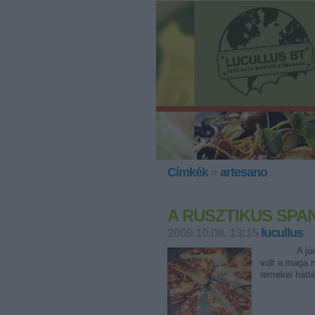
Címkék
»
artesano
A RUSZTIKUS SPA
2009.10.08. 13:15
lucullus
A júnuisi E
volt a maga n
remekei hátté