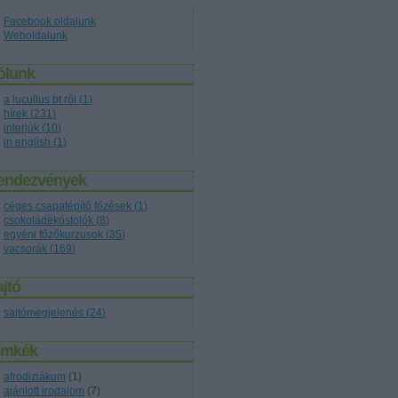
Facebook oldalunk
Weboldalunk
ólunk
a lucullus bt ről
(
1
)
hírek
(
231
)
interjúk
(
10
)
in english
(
1
)
endezvények
céges csapatépítő főzések
(
1
)
csokoládékóstolók
(
8
)
egyéni főzőkurzusok
(
35
)
vacsorák
(
169
)
jtó
sajtómegjelenés
(
24
)
ímkék
afrodiziákum
(
1
)
ajánlott irodalom
(
7
)