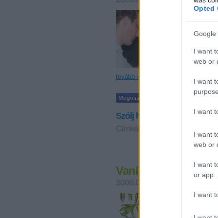
Opted 
2009. ápri
Artesano étt
Brill Pálink
Google 
pálinkához…
I want t
web or d
tovább »
I want t
purpose
I want 
Szólj hozzá!
Címkék:
artesano
pálinkakult
I want t
web or d
I want t
Vaníliás borvacsorá
or app.
2008.09.22. 09:04
lucullus
I want t
A spanyol Ar
főszereplője 
Petzold Attil
I want t