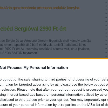
kuláris gasztronómia
artesano
andalúz konyha
ebéd Sergióval 2990 Ft-ért
 de Sergio és az Artesano étterem firgyének első komoly akciója
at remek tapasból álló büfé-ebéd volt, amiből korlátlanul lehet
nk 2990 Ft-ért.Az esemény rendkívül sikeres volt, és a jövőben,
N SZOMBATON folytatódni…
Not Process My Personal Information
to opt-out of the sale, sharing to third parties, or processing of your per
Tetszik
0
formation for targeted advertising by us, please use the below opt-out s
r selection. Please note that after your opt-out request is processed y
eing interest-based ads based on personal information utilized by us or
disclosed to third parties prior to your opt-out. You may separately opt-
losure of your personal information by third parties on the IAB’s list of