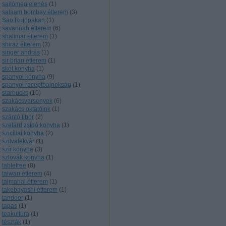
sajtómegjelenés
(
1
)
salaam bombay étterem
(
3
)
Sao Rujopakan
(
1
)
savannah étterem
(
6
)
shalimar étterem
(
1
)
shiraz étterem
(
3
)
singer andrás
(
1
)
sir brian étterem
(
1
)
skót konyha
(
1
)
spanyol konyha
(
9
)
spanyol receptbajnokság
(
1
)
starbucks
(
10
)
szakácsversenyek
(
6
)
szakács oktatóink
(
1
)
szántó tibor
(
2
)
szefárd zsidó konyha
(
1
)
szicíliai konyha
(
2
)
szilvalekvár
(
1
)
szír konyha
(
3
)
szlovák konyha
(
1
)
tablefree
(
8
)
taiwan étterem
(
4
)
tajmahal étterem
(
1
)
takebayashi étterem
(
1
)
tandoor
(
1
)
tapas
(
1
)
teakultúra
(
1
)
tészták
(
1
)