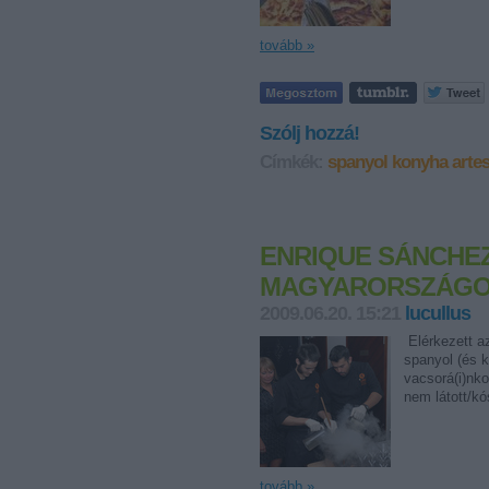
tovább »
Szólj hozzá!
Címkék:
spanyol konyha
arte
ENRIQUE SÁNCHEZ
MAGYARORSZÁG
2009.06.20. 15:21
lucullus
Elérkezett az
spanyol (és 
vacsorá(i)nk
nem látott/kó
tovább »