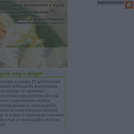
yük meg a világot!
vözöljük a Lucullus BT gasztronómiai
esület időtmegállító, teretszétszelő
sztroblogján. Az egyetemes
sztronómiát népszerűsítjük 2003 óta,
lamint megismertetjük a külföldi
onyha)kultúrákat az alapanyagokon,
eleken és rendezvényeken keresztül.
y Te is része a folyamatnak! Hírlevélért
ldj e-mailt az elnokseg@lucullusbt.hu
mre!