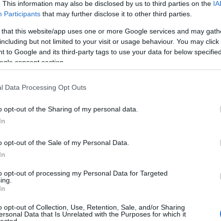
. This information may also be disclosed by us to third parties on the
IA
Participants
that may further disclose it to other third parties.
a de Sergio és az Artesano étterem
 that this website/app uses one or more Google services and may gath
including but not limited to your visit or usage behaviour. You may click 
z ex-Tapería de Sergio és az Artesano spanyol étterem, aminek
 to Google and its third-party tags to use your data for below specifi
n új szellemiségű és koncepciójú étekműhely alakul Budapesten.
ogle consent section.
en túl az "Artesano Spanyol Tapas Bár és Étterem" nevet viseli, és
gmarad az Ó.…
l Data Processing Opt Outs
o opt-out of the Sharing of my personal data.
In
Tetszik
0
o opt-out of the Sale of my Personal Data.
In
to opt-out of processing my Personal Data for Targeted
ing.
In
Artesano étteremben
o opt-out of Collection, Use, Retention, Sale, and/or Sharing
ersonal Data that Is Unrelated with the Purposes for which it
lected.