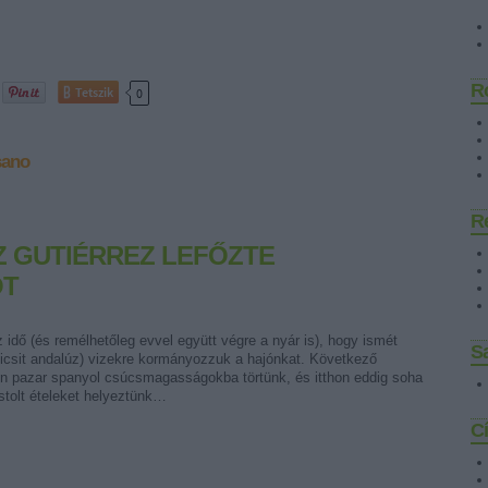
R
Tetszik
0
sano
R
 GUTIÉRREZ LEFŐZTE
OT
 idő (és remélhetőleg evvel együtt végre a nyár is), hogy ismét
Sa
kicsit andalúz) vizekre kormányozzuk a hajónkat. Következő
on pazar spanyol csúcsmagasságokba törtünk, és itthon eddig soha
stolt ételeket helyeztünk…
C