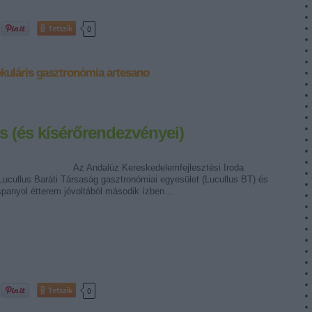
Tetszik
0
kuláris gasztronómia
artesano
us (és kísérőrendezvényei)
lúz Kereskedelemfejlesztési Iroda
Lucullus Baráti Társaság gasztronómiai egyesület (Lucullus BT) és
spanyol étterem jóvoltából második ízben…
Tetszik
0