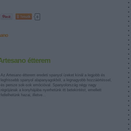
Tetszik
0
sano
Artesano étterem
Az Artesano étterem eredeti spanyol ízeket kínál a legjobb és
legfrissebb spanyol alapanyagokból, a legnagyobb hozzáértéssel,
és persze sok-sok emócióval. Spanyolország négy nagy
régiójának a konyhájába nyerhetünk itt betekintést, emellett
fellelhetünk hazai, illetve…