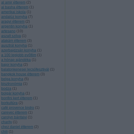
al amir étterem
(
2
)
al basha étterem
(
1
)
amerikai iskola
(
1
)
andalúz konyha
(
7
)
aragvi étterem
(
2
)
argentin konyha
(
1
)
artesano
(
10
)
aszalt szilva
(
1
)
atakám étterem
(
3
)
ausztrál konyha
(
1
)
azerbajdzsán konyha
(
1
)
a 100 legjobb evőfilm
(
1
)
a hónap ajándéka
(
1
)
bajor konyha
(
2
)
balatonkenesei lecsófesztivál
(
1
)
bangkok house étterem
(
3
)
belga konyha
(
5
)
bisztronómia
(
1
)
bodza
(
1
)
bolgár konyha
(
1
)
bonfini kert étterem
(
1
)
borkultúra
(
2
)
café provence bistro
(
1
)
carevec étterem
(
1
)
carolyn bánfalvi
(
1
)
charity
(
1
)
chez daniel étterem
(
2
)
chili
(
1
)