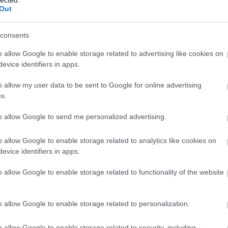
Out
lis 9-én rendhagyó pálinkavacsorára került sor az
eremben. A 93 hazai és nemzetközi versenyéremmel büszkélkedő
aház és az Artesano spanyol étterem közreműködésével hatféle
consents
o allow Google to enable storage related to advertising like cookies on
evice identifiers in apps.
o allow my user data to be sent to Google for online advertising
s.
Tetszik
0
to allow Google to send me personalized advertising.
úra
o allow Google to enable storage related to analytics like cookies on
evice identifiers in apps.
o allow Google to enable storage related to functionality of the website
t abszolváltunk az Artesano-ban
o allow Google to enable storage related to personalization.
tesano étterem ötfogásos borvacsoráján jártunk, amelynek egyik
a vanília volt. A másik oldalon Jarabek Bence étteremtulajdonos és
a borász/sommelier álltak: ők interpretálták a történéseket. A…
o allow Google to enable storage related to security, including