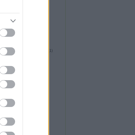
közép afrikai konyha
(
1
)
kreatív italfórum
(
1
)
kreatív konyha fórum
(
5
)
krizia étterem
(
2
)
kubai konyha
(
1
)
külföldi gasztroút
(
1
)
la plaza étterem
(
1
)
la rosa étterem
(
1
)
libanoni konyha
(
1
)
lila körte cukrászda
(
1
)
long island vietnami étterem
(
1
)
lucullusi mozifieszta
(
2
)
lucullus bt alakulás
(
1
)
m. étterem
(
1
)
magyar konyha
(
13
)
maharaja étterem
(
13
)
maligán étterem
(
1
)
malomtó étterem
(
2
)
máltai konyha
(
6
)
marokkói konyha
(
1
)
márton napi libakultusz
(
2
)
messer
(
1
)
mészáros gábor
(
2
)
michelin csillag
(
2
)
mobilkemence
(
1
)
molekuláris gasztronómia
(
6
)
mughal shahi étterem
(
2
)
nepáli konyha
(
4
)