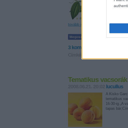
authenti
tovább »
3
komment
Címkék:
vanília
artesano
Tematikus vacsorák
2008.06.21. 20:02
lucullus
A Kisko Garci
tematikus va
16-30-ig.„A v
tapas bár;C