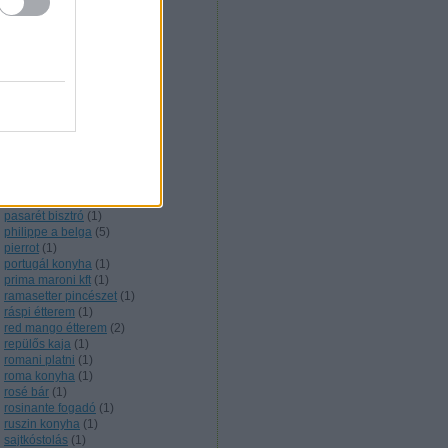
nigériai konyha
(
1
)
noir étterem
(
1
)
nyershal
(
1
)
olasz konyha
(
5
)
olive verde
(
1
)
onyx étterem
(
2
)
örmény konyha
(
3
)
orosz konyha
(
6
)
őskaján étterem
(
1
)
outdoor cooking
(
1
)
pakisztáni konyha
(
2
)
pálinkakultúra
(
12
)
parázs presszó
(
1
)
pasarét bisztró
(
1
)
philippe a belga
(
5
)
pierrot
(
1
)
portugál konyha
(
1
)
prima maroni kft
(
1
)
ramasetter pincészet
(
1
)
ráspi étterem
(
1
)
red mango étterem
(
2
)
repülős kaja
(
1
)
romani platni
(
1
)
roma konyha
(
1
)
rosé bár
(
1
)
rosinante fogadó
(
1
)
ruszin konyha
(
1
)
sajtkóstolás
(
1
)