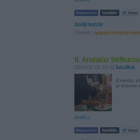
Szólj hozzá!
Címkék:
spanyol konyha
mole
II. Andalúz Séfkurz
2009.06.18. 10:42
lucullus
Az Anda
(Extenda), a 
az Artesano 
tovább »