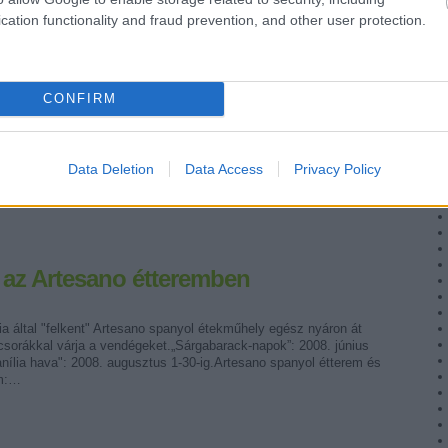
cation functionality and fraud prevention, and other user protection.
CONFIRM
Tetszik
0
Data Deletion
Data Access
Privacy Policy
 az Artesano étteremben
a által "felkent" Artesano spanyol étekműhely egész nyáron át
csorákkal várja a vendégeket.„Sárgabarack-napok”: 2008. június
anília hava": 2008. augusztus 1-30-ig.Artesano spanyol étterem és
ím:…