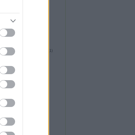
közép afrikai konyha
(
1
)
kreatív italfórum
(
1
)
kreatív konyha fórum
(
5
)
krizia étterem
(
2
)
kubai konyha
(
1
)
külföldi gasztroút
(
1
)
la plaza étterem
(
1
)
la rosa étterem
(
1
)
libanoni konyha
(
1
)
lila körte cukrászda
(
1
)
long island vietnami étterem
(
1
)
lucullusi mozifieszta
(
2
)
lucullus bt alakulás
(
1
)
m. étterem
(
1
)
magyar konyha
(
13
)
maharaja étterem
(
13
)
maligán étterem
(
1
)
malomtó étterem
(
2
)
máltai konyha
(
6
)
marokkói konyha
(
1
)
márton napi libakultusz
(
2
)
messer
(
1
)
mészáros gábor
(
2
)
michelin csillag
(
2
)
mobilkemence
(
1
)
molekuláris gasztronómia
(
6
)
mughal shahi étterem
(
2
)
nepáli konyha
(
4
)