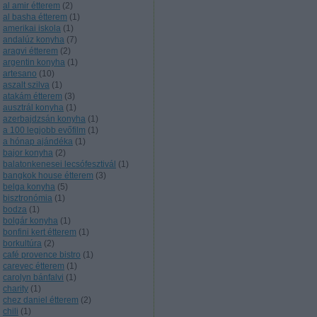
al amir étterem
(
2
)
al basha étterem
(
1
)
amerikai iskola
(
1
)
andalúz konyha
(
7
)
aragvi étterem
(
2
)
argentin konyha
(
1
)
artesano
(
10
)
aszalt szilva
(
1
)
atakám étterem
(
3
)
ausztrál konyha
(
1
)
azerbajdzsán konyha
(
1
)
a 100 legjobb evőfilm
(
1
)
a hónap ajándéka
(
1
)
bajor konyha
(
2
)
balatonkenesei lecsófesztivál
(
1
)
bangkok house étterem
(
3
)
belga konyha
(
5
)
bisztronómia
(
1
)
bodza
(
1
)
bolgár konyha
(
1
)
bonfini kert étterem
(
1
)
borkultúra
(
2
)
café provence bistro
(
1
)
carevec étterem
(
1
)
carolyn bánfalvi
(
1
)
charity
(
1
)
chez daniel étterem
(
2
)
chili
(
1
)