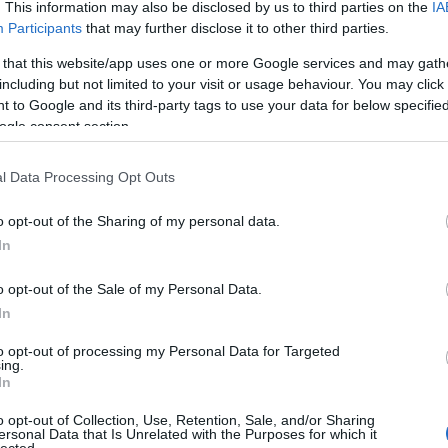
. This information may also be disclosed by us to third parties on the
IA
Participants
that may further disclose it to other third parties.
 that this website/app uses one or more Google services and may gath
including but not limited to your visit or usage behaviour. You may click 
 to Google and its third-party tags to use your data for below specifi
ogle consent section.
l Data Processing Opt Outs
o opt-out of the Sharing of my personal data.
In
o opt-out of the Sale of my Personal Data.
In
to opt-out of processing my Personal Data for Targeted
ing.
In
o opt-out of Collection, Use, Retention, Sale, and/or Sharing
ersonal Data that Is Unrelated with the Purposes for which it
lected.