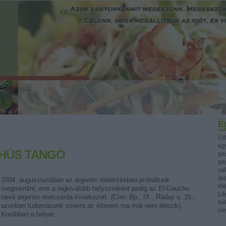
Eg
Üd
egy
HÚS TANGÓ
ga
ga
va
(k
2004. augusztusában az argentin életérzésben próbáltunk
ét
megmerülni; erre a legkiválóbb helyszínként pedig az El-Gaucho
Lég
nevű argentin ételcsárda kínálkozott. (Cím: Bp., IX., Ráday u. 15.,
kü
azonban tudomásunk szerint az étterem ma már nem létezik).
cí
Korábban a helyet…