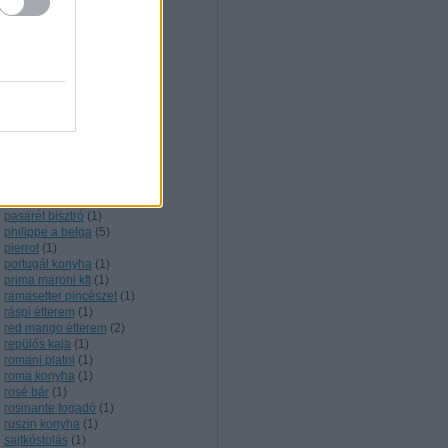
nigériai konyha
(
1
)
noir étterem
(
1
)
nyershal
(
1
)
olasz konyha
(
5
)
olive verde
(
1
)
onyx étterem
(
2
)
örmény konyha
(
3
)
orosz konyha
(
6
)
őskaján étterem
(
1
)
outdoor cooking
(
1
)
pakisztáni konyha
(
2
)
pálinkakultúra
(
12
)
parázs presszó
(
1
)
pasarét bisztró
(
1
)
philippe a belga
(
5
)
pierrot
(
1
)
portugál konyha
(
1
)
prima maroni kft
(
1
)
ramasetter pincészet
(
1
)
ráspi étterem
(
1
)
red mango étterem
(
2
)
repülős kaja
(
1
)
romani platni
(
1
)
roma konyha
(
1
)
rosé bár
(
1
)
rosinante fogadó
(
1
)
ruszin konyha
(
1
)
sajtkóstolás
(
1
)