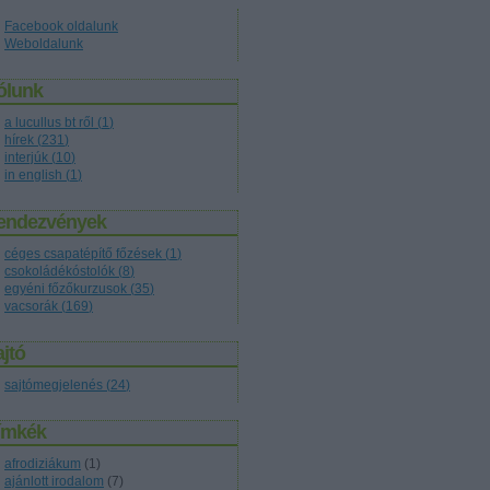
Facebook oldalunk
Weboldalunk
ólunk
a lucullus bt ről
(
1
)
hírek
(
231
)
interjúk
(
10
)
in english
(
1
)
endezvények
céges csapatépítő főzések
(
1
)
csokoládékóstolók
(
8
)
egyéni főzőkurzusok
(
35
)
vacsorák
(
169
)
jtó
sajtómegjelenés
(
24
)
ímkék
afrodiziákum
(
1
)
ajánlott irodalom
(
7
)