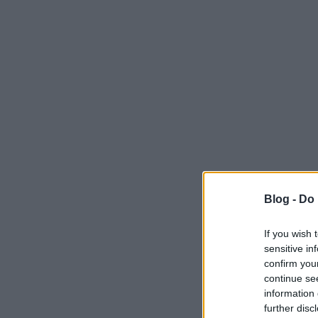
Blog -
Do 
If you wish 
sensitive in
confirm you
continue se
information 
further disc