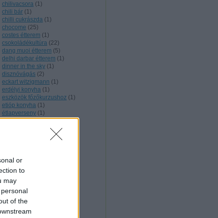
chilivacsora
(
1
)
chili bár
(
1
)
chilli cukrászda
(
1
)
chocome
(
25
)
costes étterem
(
1
)
csokoládékultúra
(
22
)
dang muoi étterem
(
5
)
delhi darbar étterem
(
1
)
dinner in the sky
(
1
)
disznóvágás
(
2
)
eckart witzigmann
(
1
)
erdélyi konyha
(
1
)
eszközök főzőkurzushoz
(
1
)
etióp konyha
(
1
)
étlapverseny
(
1
)
extrém szakács
(
5
)
facebook
(
1
)
feröeri konyha
(
1
)
filmes étkek
(
3
)
finn konyha
(
1
)
sonal or
főzőkurzus
(
5
)
francia konyha
(
12
)
ection to
fülemüle étterem
(
3
)
ou may
fúziós konyha
(
2
)
 personal
gasztrokomm konferencia
(
1
)
gasztro trend
(
1
)
out of the
gesztenyekultúra
(
1
)
 downstream
gesztenyéskert étterem
(
3
)