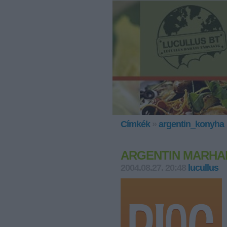
Címkék
»
argentin_konyha
ARGENTIN MARHA
2004.08.27. 20:48
lucullus