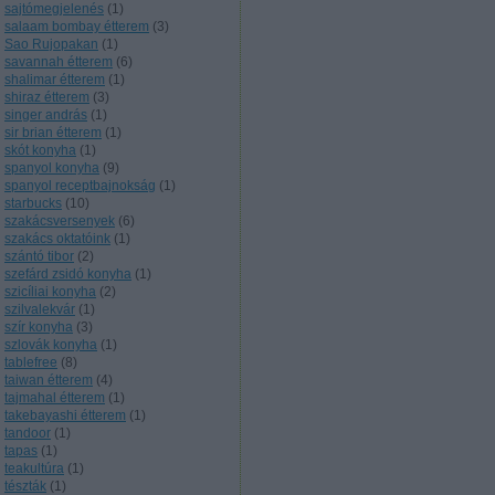
sajtómegjelenés
(
1
)
salaam bombay étterem
(
3
)
Sao Rujopakan
(
1
)
savannah étterem
(
6
)
shalimar étterem
(
1
)
shiraz étterem
(
3
)
singer andrás
(
1
)
sir brian étterem
(
1
)
skót konyha
(
1
)
spanyol konyha
(
9
)
spanyol receptbajnokság
(
1
)
starbucks
(
10
)
szakácsversenyek
(
6
)
szakács oktatóink
(
1
)
szántó tibor
(
2
)
szefárd zsidó konyha
(
1
)
szicíliai konyha
(
2
)
szilvalekvár
(
1
)
szír konyha
(
3
)
szlovák konyha
(
1
)
tablefree
(
8
)
taiwan étterem
(
4
)
tajmahal étterem
(
1
)
takebayashi étterem
(
1
)
tandoor
(
1
)
tapas
(
1
)
teakultúra
(
1
)
tészták
(
1
)