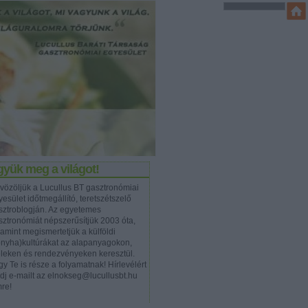
yük meg a világot!
vözöljük a Lucullus BT gasztronómiai
esület időtmegállító, teretszétszelő
sztroblogján. Az egyetemes
sztronómiát népszerűsítjük 2003 óta,
lamint megismertetjük a külföldi
onyha)kultúrákat az alapanyagokon,
eleken és rendezvényeken keresztül.
y Te is része a folyamatnak! Hírlevélért
ldj e-mailt az elnokseg@lucullusbt.hu
mre!