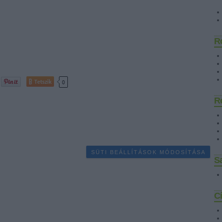
R
Tetszik
0
R
SÜTI BEÁLLÍTÁSOK MÓDOSÍTÁSA
Sa
C