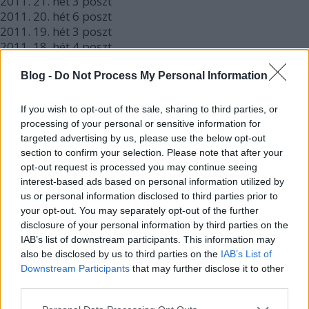
2011.
21. hét
3
poszt
2011.
20. hét
6
poszt
2011.
19. hét
3
poszt
2011.
18. hét
4
poszt
2011.
17. hét
3
poszt
2011.
16. hét
2
poszt
Blog -
Do Not Process My Personal Information
2011.
15. hét
2
poszt
2011.
14. hét
1
poszt
If you wish to opt-out of the sale, sharing to third parties, or
2011.
13. hét
1
poszt
processing of your personal or sensitive information for
2011.
12. hét
4
poszt
targeted advertising by us, please use the below opt-out
2011.
11. hét
1
poszt
section to confirm your selection. Please note that after your
2011.
10. hét
4
poszt
opt-out request is processed you may continue seeing
2011.
9. hét
5
poszt
interest-based ads based on personal information utilized by
us or personal information disclosed to third parties prior to
2011.
7. hét
1
poszt
your opt-out. You may separately opt-out of the further
2011.
6. hét
2
poszt
disclosure of your personal information by third parties on the
2011.
5. hét
1
poszt
IAB’s list of downstream participants. This information may
2011.
3. hét
1
poszt
also be disclosed by us to third parties on the
IAB’s List of
2011.
2. hét
2
poszt
Downstream Participants
that may further disclose it to other
2011.
1. hét
1
poszt
third parties.
2010.
52. hét
3
poszt
2010.
50. hét
2
poszt
Please note that this website/app uses one or more Google