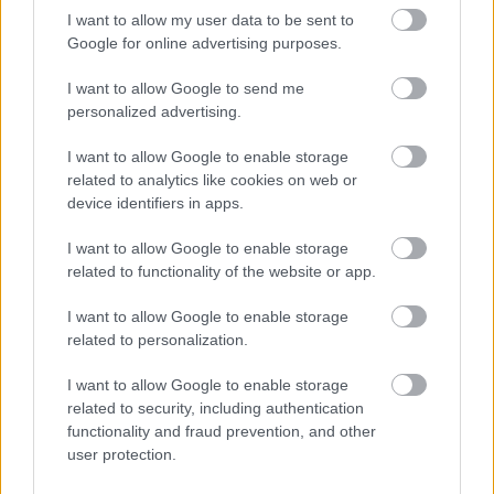
2010.
20. hét
3
poszt
I want to allow my user data to be sent to
2010.
17. hét
2
poszt
Google for online advertising purposes.
2010.
16. hét
2
poszt
2010.
15. hét
1
poszt
I want to allow Google to send me
2010.
14. hét
1
poszt
personalized advertising.
2010.
11. hét
2
poszt
2010.
9. hét
1
poszt
I want to allow Google to enable storage
2010.
8. hét
2
poszt
related to analytics like cookies on web or
2010.
4. hét
3
poszt
device identifiers in apps.
2010.
1. hét
1
poszt
2009.
50. hét
1
poszt
I want to allow Google to enable storage
related to functionality of the website or app.
2009.
49. hét
1
poszt
2009.
46. hét
1
poszt
I want to allow Google to enable storage
2009.
45. hét
2
poszt
related to personalization.
2009.
43. hét
2
poszt
2009.
40. hét
1
poszt
I want to allow Google to enable storage
2009.
39. hét
1
poszt
related to security, including authentication
2009.
38. hét
1
poszt
functionality and fraud prevention, and other
2009.
33. hét
1
poszt
user protection.
2009.
28. hét
1
poszt
2009.
27. hét
2
poszt