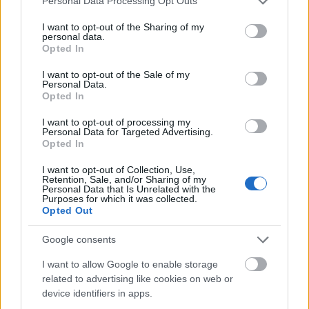
Personal Data Processing Opt Outs
2010.
49. hét
4
poszt
services and may gather and store information including but
2010.
48. hét
4
poszt
not limited to your visit or usage behaviour. You may click to
I want to opt-out of the Sharing of my
personal data.
2010.
47. hét
4
poszt
grant or deny consent to Google and its third-party tags to
Opted In
2010.
46. hét
4
poszt
use your data for below specified purposes in below Google
2010.
45. hét
2
poszt
consent section.
I want to opt-out of the Sale of my
Personal Data.
2010.
44. hét
2
poszt
Opted In
2010.
43. hét
1
poszt
2010.
42. hét
1
poszt
I want to opt-out of processing my
2010.
41. hét
2
poszt
Personal Data for Targeted Advertising.
Opted In
2010.
40. hét
3
poszt
2010.
37. hét
1
poszt
I want to opt-out of Collection, Use,
2010.
36. hét
2
poszt
Retention, Sale, and/or Sharing of my
Personal Data that Is Unrelated with the
2010.
35. hét
1
poszt
Purposes for which it was collected.
2010.
34. hét
2
poszt
Opted Out
2010.
33. hét
2
poszt
2010.
32. hét
2
poszt
Google consents
2010.
26. hét
2
poszt
I want to allow Google to enable storage
2010.
25. hét
1
poszt
related to advertising like cookies on web or
2010.
24. hét
1
poszt
device identifiers in apps.
2010.
23. hét
4
poszt