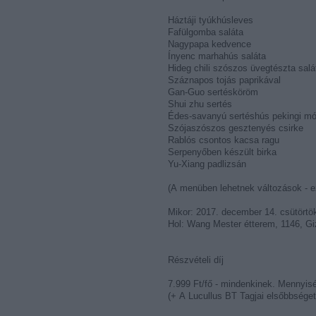
Háztáji tyúkhúsleves
Fafülgomba saláta
Nagypapa kedvence
Ínyenc marhahús saláta
Hideg chili szószos üvegtészta salá
Száznapos tojás paprikával
Gan-Guo sertésköröm
Shui zhu sertés
Édes-savanyú sertéshús pekingi mó
Szójaszószos gesztenyés csirke
Rablós csontos kacsa ragu
Serpenyőben készült birka
Yu-Xiang padlizsán
(A menüben lehetnek változások - ez 
Mikor: 2017. december 14. csütörtö
Hol: Wang Mester étterem, 1146, Giz
Részvételi díj
7.999 Ft/fő - mindenkinek. Mennyis
(+ A Lucullus BT Tagjai elsőbbséget