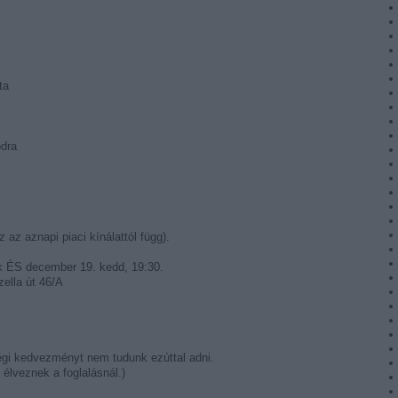
ta
dra
az aznapi piaci kínálattól függ).
k ÉS december 19. kedd, 19:30.
ella út 46/A
égi kedvezményt nem tudunk ezúttal adni.
 élveznek a foglalásnál.)