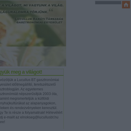
yük meg a világot!
vözöljük a Lucullus BT gasztronómiai
esület időtmegállító, teretszétszelő
sztroblogján. Az egyetemes
sztronómiát népszerűsítjük 2003 óta,
lamint megismertetjük a külföldi
onyha)kultúrákat az alapanyagokon,
eleken és rendezvényeken keresztül.
y Te is része a folyamatnak! Hírlevélért
ldj e-mailt az elnokseg@lucullusbt.hu
mre!