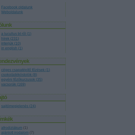
Facebook oldalunk
Weboldalunk
ólunk
a lucullus bt ről
(
1
)
hírek
(
231
)
interjúk
(
10
)
in english
(
1
)
endezvények
céges csapatépítő főzések
(
1
)
csokoládékóstolók
(
8
)
egyéni főzőkurzusok
(
35
)
vacsorák
(
169
)
jtó
sajtómegjelenés
(
24
)
ímkék
afrodiziákum
(
1
)
ajánlott irodalom
(
7
)