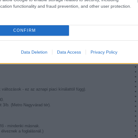
cation functionality and fraud prevention, and other user protection.
CONFIRM
Data Deletion
Data Access
Privacy Policy
áltozások - ez az aznapi piaci kínálattól függ).
30.
t 3/b. (Metro Nagyvárad tér).
/fő - mindenki másnak.
 élveznek a foglalásnál.)