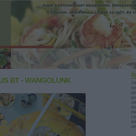
Eg
LUS BT - WANGOLUNK
Üd
egy
ga
ga
va
(k
ét
Lég
kü
cí