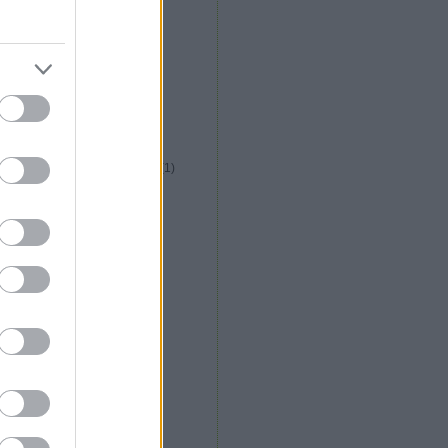
közép afrikai konyha
(
1
)
kreatív italfórum
(
1
)
kreatív konyha fórum
(
5
)
krizia étterem
(
2
)
kubai konyha
(
1
)
külföldi gasztroút
(
1
)
la plaza étterem
(
1
)
la rosa étterem
(
1
)
libanoni konyha
(
1
)
lila körte cukrászda
(
1
)
long island vietnami étterem
(
1
)
lucullusi mozifieszta
(
2
)
lucullus bt alakulás
(
1
)
m. étterem
(
1
)
magyar konyha
(
13
)
maharaja étterem
(
13
)
maligán étterem
(
1
)
malomtó étterem
(
2
)
máltai konyha
(
6
)
marokkói konyha
(
1
)
márton napi libakultusz
(
2
)
messer
(
1
)
mészáros gábor
(
2
)
michelin csillag
(
2
)
mobilkemence
(
1
)
molekuláris gasztronómia
(
6
)
mughal shahi étterem
(
2
)
nepáli konyha
(
4
)