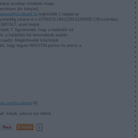
talokat azonban mindenki maga
eseményen (és hányan),
nokseg@lucullusbt.hu
legkésőbb 1 nappal az
ugyaneddig juttasd el a 10700378-18412200-51100005 CIB-számlára.
IMITÁLT, ezért kérjük,
nánk T. figyelmedet, hogy a határidőn túl
i, a határidőn túli lemondások esetén
szaadni. Megértésedet köszönjük.
enkit, hogy legyen NAGYON pontos és precíz a
ok.com/lucullusbt
[4]
t, kérjük, jelezze ezt felénk.
Tetszik
0