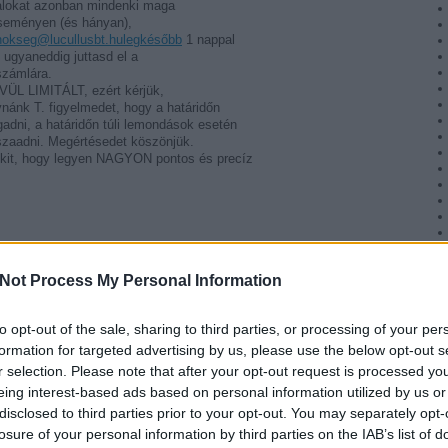
talokat azonban mindenki maga
 eseményen (és hányan),
nokseg@lucullusbt.hulegkésőbb
1 nappal
 ugyaneddig juttasd el a
zámlára.
VÜL LIMITÁLT, ezért kérjük,
vnánk T. figyelmedet, hogy a határidőn
gadni, a határidőn túli lemondások esetén
szaadni. Megértésedet köszönjük.
enkit, hogy legyen NAGYON pontos és precíz
Not Process My Personal Information
to opt-out of the sale, sharing to third parties, or processing of your per
formation for targeted advertising by us, please use the below opt-out s
ok.com/lucullusbt
r selection. Please note that after your opt-out request is processed y
eing interest-based ads based on personal information utilized by us or
Tetszik
0
disclosed to third parties prior to your opt-out. You may separately opt-
losure of your personal information by third parties on the IAB’s list of