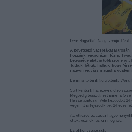
Dear Nagyétkű, Nagyszomjú Társ!
A következő vacsorákat Marosán T
hozzánk, vacsorázni, főzni. Tivad
betegsége alatt is többször eljöt
Tudjuk, látjuk, halljuk, hogy "ér
nagyon vigyázz magadra odafenn
Bármi is történik körülöttünk: Wang 
Sort kerítünk hát ezévi utolsó szup
Mégpedig tesszük ezt ismét a Gizel
Hajszálpontosan Vele kezdődött 14 
végén itt is fejeződik be. 14 éves l
Az étkezés az ázsiai hagyományokho
ettek, esznek, és enni fognak.
És akkor csapassuk: