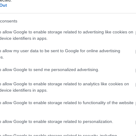
Out
consents
o allow Google to enable storage related to advertising like cookies on
evice identifiers in apps.
o allow my user data to be sent to Google for online advertising
s.
bevált
Taiwan
Éttermbe vezet, ahol a nem
. Kötelező kaland minden
már évek óta járunk ide (is), évente
to allow Google to send me personalized advertising.
át. (Az étterem ikerétterme a
dokolunk évente egyszer.) Fontos infó, hogy
o allow Google to enable storage related to analytics like cookies on
át kéretik igyekezni a foglalással,
 az étkezés a kínai hagyományokhoz
evice identifiers in apps.
Persze érkezhetsz egyedül vagy ketten
ős asztalhoz integrálunk. Egyébként
o allow Google to enable storage related to functionality of the website
így van csak igazán lehetőséged
gy születnek a legjobb barátságok a
o allow Google to enable storage related to personalization.
o allow Google to enable storage related to security, including