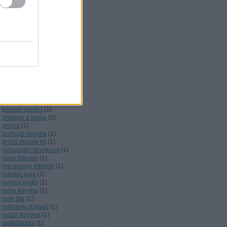
nigériai konyha
(
1
)
noir étterem
(
1
)
nyershal
(
1
)
olasz konyha
(
5
)
olive verde
(
1
)
onyx étterem
(
2
)
örmény konyha
(
3
)
orosz konyha
(
6
)
őskaján étterem
(
1
)
outdoor cooking
(
1
)
pakisztáni konyha
(
2
)
pálinkakultúra
(
12
)
parázs presszó
(
1
)
pasarét bisztró
(
1
)
philippe a belga
(
5
)
pierrot
(
1
)
portugál konyha
(
1
)
prima maroni kft
(
1
)
ramasetter pincészet
(
1
)
ráspi étterem
(
1
)
red mango étterem
(
2
)
repülős kaja
(
1
)
romani platni
(
1
)
roma konyha
(
1
)
rosé bár
(
1
)
rosinante fogadó
(
1
)
ruszin konyha
(
1
)
sajtkóstolás
(
1
)