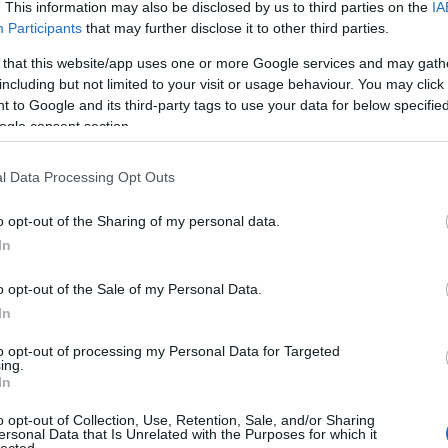
. This information may also be disclosed by us to third parties on the
IA
terem
Participants
that may further disclose it to other third parties.
 that this website/app uses one or more Google services and may gath
including but not limited to your visit or usage behaviour. You may click 
ORA A TAIWANBAN - JÚNI 8.
 to Google and its third-party tags to use your data for below specifi
ogle consent section.
l Data Processing Opt Outs
o opt-out of the Sharing of my personal data.
In
o opt-out of the Sale of my Personal Data.
In
to opt-out of processing my Personal Data for Targeted
ing.
In
o opt-out of Collection, Use, Retention, Sale, and/or Sharing
ersonal Data that Is Unrelated with the Purposes for which it
lected.