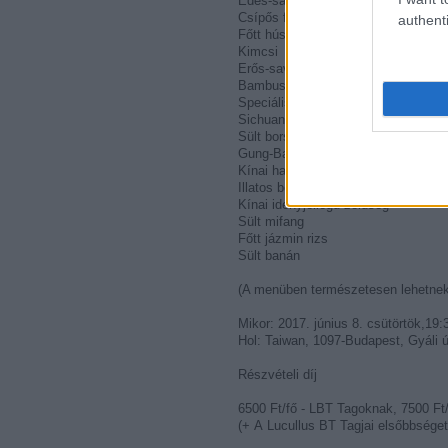
Édes-savanyú oldalas
Csípős fűszeres alga
authenti
Főtt húsos táska
Kimcsi
Erős-savanyú leves
Bambusz leves
Speciális Pekingi kacsa
Sichuan marha
Sült borsos tintahal
Gung-Bao csirke
Kínai hagymás szalonna
Illatos borsos-fokhagymás királyrák
Kínai idényjellegű zöldség
Sült mifang
Főtt jázmin rizs
Sült banán
(A menüben természetesen lehetnek v
Mikor: 2017. június 8. csütörtök,19:
Hol:
Taiwan
, 1097-Budapest, Gyáli ú
Részvételi díj
6500 Ft/fő - LBT Tagoknak, 7500 Ft
(+ A Lucullus BT Tagjai elsőbbséget