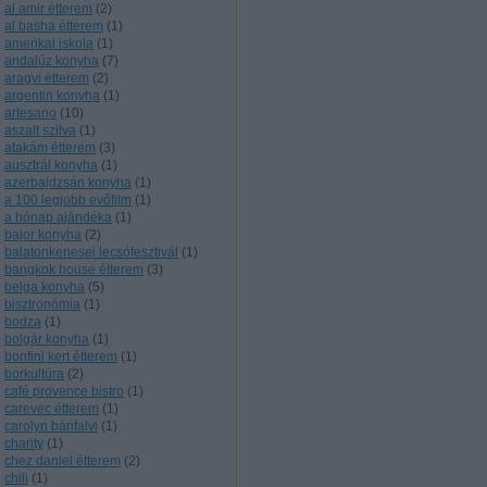
al amir étterem
(
2
)
al basha étterem
(
1
)
amerikai iskola
(
1
)
andalúz konyha
(
7
)
aragvi étterem
(
2
)
argentin konyha
(
1
)
artesano
(
10
)
aszalt szilva
(
1
)
atakám étterem
(
3
)
ausztrál konyha
(
1
)
azerbajdzsán konyha
(
1
)
a 100 legjobb evőfilm
(
1
)
a hónap ajándéka
(
1
)
bajor konyha
(
2
)
balatonkenesei lecsófesztivál
(
1
)
bangkok house étterem
(
3
)
belga konyha
(
5
)
bisztronómia
(
1
)
bodza
(
1
)
bolgár konyha
(
1
)
bonfini kert étterem
(
1
)
borkultúra
(
2
)
café provence bistro
(
1
)
carevec étterem
(
1
)
carolyn bánfalvi
(
1
)
charity
(
1
)
chez daniel étterem
(
2
)
chili
(
1
)