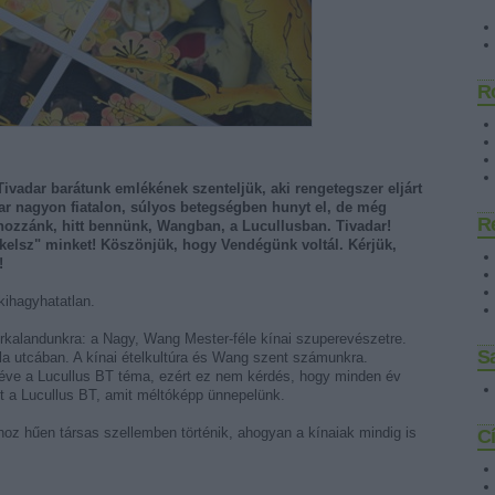
R
ivadar barátunk emlékének szenteljük, aki rengetegszer eljárt
ar nagyon fiatalon, súlyos betegségben hunyt el, de még
R
t hozzánk, hitt bennünk, Wangban, a Lucullusban. Tivadar!
zékelsz" minket! Köszönjük, hogy Vendégünk voltál. Kérjük,
!
kihagyhatatlan.
erkalandunkra: a Nagy, Wang Mester-féle kínai szuperevészetre.
Sa
la utcában. A kínai ételkultúra és Wang szent számunkra.
éve a Lucullus BT téma, ezért ez nem kérdés, hogy minden év
ett a Lucullus BT, amit méltóképp ünnepelünk.
z hűen társas szellemben történik, ahogyan a kínaiak mindig is
C