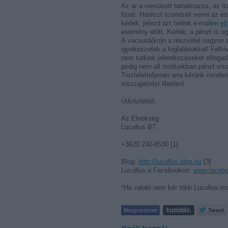
Az ár a menüsort tartalmazza, az i
fizeti. Harészt szeretnél venni az 
kérlek, jelezd azt felénk e-mailen
el
esemény előtt. Kérlek, a pénzt is 
A vacsorá(ko)n a részvétel nagyon L
igyekezzetek a foglalásokkal! Felhív
nem tudunk jelentkezéseket elfogadn
pedig nem áll módunkban pénzt vis
Tiszteletteljesen arra kérünk mind
visszajelzést illetően!
Üdvözlettel,
Az Elnökség
Lucullus BT
+3620 240-8530 [1]
Blog:
http://lucullus.blog.hu
[3]
Lucullus a Facebookon:
www.facebo
*Ha valaki nem kér több Lucullus-mail