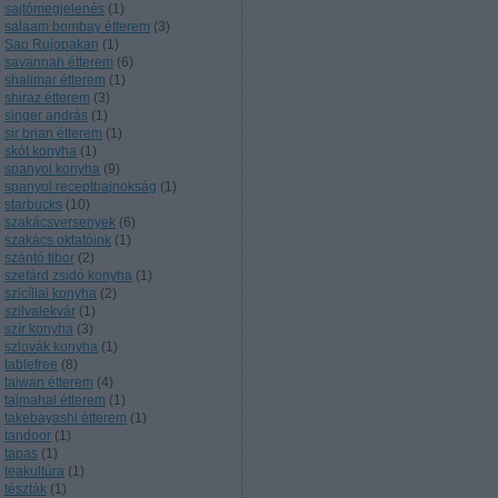
sajtómegjelenés
(
1
)
salaam bombay étterem
(
3
)
Sao Rujopakan
(
1
)
savannah étterem
(
6
)
shalimar étterem
(
1
)
shiraz étterem
(
3
)
singer andrás
(
1
)
sir brian étterem
(
1
)
skót konyha
(
1
)
spanyol konyha
(
9
)
spanyol receptbajnokság
(
1
)
starbucks
(
10
)
szakácsversenyek
(
6
)
szakács oktatóink
(
1
)
szántó tibor
(
2
)
szefárd zsidó konyha
(
1
)
szicíliai konyha
(
2
)
szilvalekvár
(
1
)
szír konyha
(
3
)
szlovák konyha
(
1
)
tablefree
(
8
)
taiwan étterem
(
4
)
tajmahal étterem
(
1
)
takebayashi étterem
(
1
)
tandoor
(
1
)
tapas
(
1
)
teakultúra
(
1
)
tészták
(
1
)