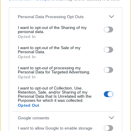
Kihagyhatatlan ínyenckaland volt ez már tutifix.
third parties.
Please note that this website/app uses one or more Google
Le menüsor
Personal Data Processing Opt Outs
services and may gather and store information including but
not limited to your visit or usage behaviour. You may click to
I want to opt-out of the Sharing of my
Előétel
personal data.
grant or deny consent to Google and its third-party tags to
- Pácolt harcsa zöldalmával és zeller remulade-dal
Opted In
use your data for below specified purposes in below Google
consent section.
Leves
I want to opt-out of the Sale of my
Personal Data.
- Madras curry-s burgonyakrémleves, kecske
Opted In
rokfort-tal
I want to opt-out of processing my
Personal Data for Targeted Advertising.
Főétel
Opted In
- Borjúláb, meleg babpórésalátával
- Konfitált kacsacomb kacsamájjal, sütőtökpürével,
I want to opt-out of Collection, Use,
Retention, Sale, and/or Sharing of my
ázsiai gombákkal és bordás kellel
Personal Data that Is Unrelated with the
Purposes for which it was collected.
Opted Out
Desszert
- Vaníliás rebarbaratorta
Google consents
(Sajnos pár nappal ottjártunk után az Atakám
I want to allow Google to enable storage