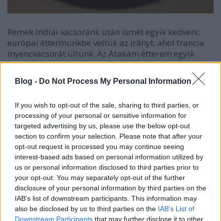
Remek indiai vacsoránk után ismét egyik kedvenc
európai éttermünkbe vettük az irányt, ahol francia
ínyencvacsorát ültünk. Az Atakám étterem egyik
kedvenc törzshelyünkké nőtte már ki magát.
Nánási Lajos főztjét már sokan ismerjük,
Blog -
Do Not Process My Personal Information
tudományával azonban sosem nem tudunk betelni.
Elmondása alapján "tiszta ízű, jó kajákat készít", mi
If you wish to opt-out of the sale, sharing to third parties, or
viszont azt gondoljuk, hogy Lajos megdöbbentően
processing of your personal or sensitive information for
jól főz, óriási a harmónia az ételeiben, öt év alatt
targeted advertising by us, please use the below opt-out
egyszer sem ismételte meg saját magát, és
section to confirm your selection. Please note that after your
folyamatosan fejleszti kincsestárát. 1,5 évet
opt-out request is processed you may continue seeing
dolgozott Michelin csillagos étteremben, a fél életét
interest-based ads based on personal information utilized by
külföldön töltötte.Ha épp nem itthon van, akkor
us or personal information disclosed to third parties prior to
Lyonban kutakodik a szakma "újításai" után.
your opt-out. You may separately opt-out of the further
Remekül használja a szezon alapanyagait, a francia
disclosure of your personal information by third parties on the
konyha alaptechnológiáit, és nagyjából a világ
IAB’s list of downstream participants. This information may
összes létező fűszerét.
also be disclosed by us to third parties on the
IAB’s List of
Downstream Participants
that may further disclose it to other