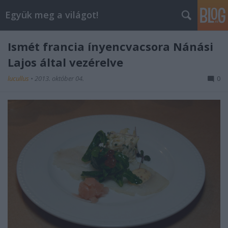
Együk meg a világot!
Ismét francia ínyencvacsora Nánási
Lajos által vezérelve
lucullus
•
2013. október 04.
0