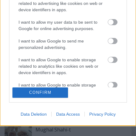
bezárt. A bezárásnak semmi előjele nem volt, és
related to advertising like cookies on web or
sajnos semmit nem tudunk a jövőre nézve sem...)
device identifiers in apps.
I want to allow my user data to be sent to
Google for online advertising purposes.
Címkék:
francia konyha
atakám étterem
I want to allow Google to send me
personalized advertising.
I want to allow Google to enable storage
related to analytics like cookies on web or
Ajánlott bejegyzések:
device identifiers in apps.
I want to allow Google to enable storage
related to functionality of the website or app.
CONFIRM
14 ÉVES A LUCULLUS BT - WANGOLUNK
I want to allow Google to enable storage
related to personalization.
Data Deletion
Data Access
Privacy Policy
10 év után, másodszor is bevettük a
I want to allow Google to enable storage
Mughal Shahi-t
related to security, including authentication
functionality and fraud prevention, and other