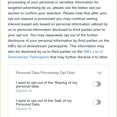
processing of your personal or sensitive information for
targeted advertising by us, please use the below opt-out
section to confirm your selection. Please note that after your
opt-out request is processed you may continue seeing
interest-based ads based on personal information utilized by
us or personal information disclosed to third parties prior to
your opt-out. You may separately opt-out of the further
disclosure of your personal information by third parties on the
IAB’s list of downstream participants. This information may
A 8. születésnapunk után is folytattuk a
also be disclosed by us to third parties on the
IAB’s List of
hadműveleteket, nem volt megállás. Következő
Downstream Participants
that may further disclose it to other
(évzáró) vacsoránkon Kashmir tartomány ételeivel
third parties.
ismerkedtünk, amelyre eddig még sosem volt példa.
Kashmir (Észak) India azon része, amely mindig
Please note that this website/app uses one or more Google
Personal Data Processing Opt Outs
services and may gather and store information including but
meglehetősen puskaporszagú, ételeiről azonban mit
not limited to your visit or usage behaviour. You may click to
I want to opt-out of the Sharing of my
sem tudunk, pedig kellene.
personal data.
grant or deny consent to Google and its third-party tags to
Ami kínaiban a Wang, az indiaiban a Maharaja,
Opted In
use your data for below specified purposes in below Google
ezért legközelebbi étekutunk ide vezetett, a menüsor
consent section.
pedig csak a Lucullus BT kedvéért készült el. Aki
I want to opt-out of the Sale of my
Personal Data.
szereti a csípős, joghurtos, kurkumás ételeket, annak
Opted In
köztünk volt a helye.