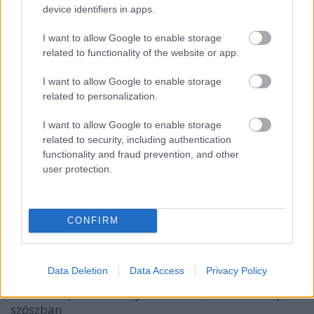
joghurtot és kurkumát használnak, viszont
device identifiers in apps.
ellentétben a kashmiri muszlim konyhától kerülik a
hagymát, fokhagymát és darált húsos ételeket. A
I want to allow Google to enable storage
tartományban egyenlő hangsúly van a vegetáriánus
related to functionality of the website or app.
és non vega ételeken, habár a a non vega ételek iránt
nagyobb az "ellenszenv".
I want to allow Google to enable storage
related to personalization.
Menüsorunk így nézett ki:
I want to allow Google to enable storage
Előétel
related to security, including authentication
Shaame Kebaab, azaz sárgalencse és darált hús
functionality and fraud prevention, and other
kerek alakban megsütve) naan csíkokkal és
user protection.
háromféle öntettel
Főételek
CONFIRM
Aaloo Shimla Mirch, azaz burgonya, paprika,
paradicsom kurkumás szószban
Daniwal Korma, azaz csirkecomb Kashmiri Korma
Data Deletion
Data Access
Privacy Policy
szószban
Aab Gosht, azaz báránydarabkák fűszeres és csípős
szószba