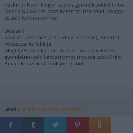
Kashmiri Naan kenyér, száraz gyümölcsökkel töltve
Shimla pulao rizs, azaz baszmati rizs szegfűszeggel
és zöld kardamommal
Desszert
Shikrani, azaz házi joghurt gyümölccsel, cukorral,
kókusszal és fahéjjal
Meglepetés csokoládé - házi csokoládékekszen
gyömbéres-zöld kardamomos mousse csók Király
Anit cukrászmesterünk jóvoltából
Címkék:
indiai konyha
maharaja étterem