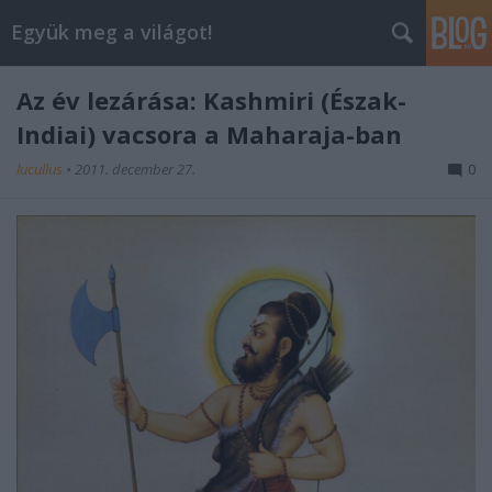
Együk meg a világot!
Az év lezárása: Kashmiri (Észak-
Indiai) vacsora a Maharaja-ban
lucullus
•
2011. december 27.
0