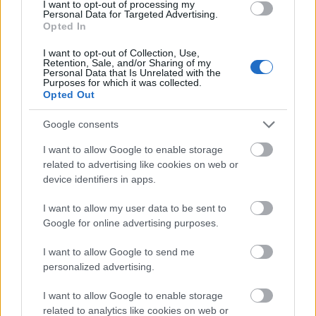
I want to opt-out of processing my
Personal Data for Targeted Advertising.
Opted In
I want to opt-out of Collection, Use,
Retention, Sale, and/or Sharing of my
Personal Data that Is Unrelated with the
Purposes for which it was collected.
Opted Out
Google consents
Dióhéjban a kashmiri konyháról
I want to allow Google to enable storage
related to advertising like cookies on web or
A mai kashmiri konyha több száz éven keresztül
device identifiers in apps.
alakult ki. Az első nagy behatás a kashmiri
hinduknak, azaz punditoknak köszönhető, akik a
I want to allow my user data to be sent to
középkortól éltek a Kashmir völgyben. Eztán kívülről
Google for online advertising purposes.
is érték behatások, így Timur seregei
I want to allow Google to send me
Üzbegisztánból, de voltak itt Közép Ázsiai, perzsa és
personalized advertising.
afgán behatások is.
A kashmiri pundit konyha nagyon kimunkált és
I want to allow Google to enable storage
összetett, a pundit identitás fontos része. Rengeteg
related to analytics like cookies on web or