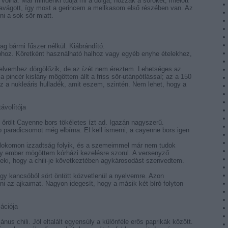
olna. Már mindenki tudja mi a dolga, hozzák a söröket, mielőtt
bavágott, így most a gerincem a mellkasom első részében van. Az
i a sok sör miatt.
lag bármi fűszer nélkül. Kiábrándító.
bhoz. Köretként használható halhoz vagy egyéb enyhe ételekhez,
lvemhez dörgölőzik, de az ízét nem éreztem. Lehetséges az
a pincér kislány mögöttem állt a friss sör-utánpótlással; az a 150
Ez a nukleáris hulladék, amit eszem, szintén. Nem lehet, hogy a
ávolítója
n őrölt Cayenne bors tökéletes ízt ad. Igazán nagyszerű.
bb paradicsomot még elbírna. El kell ismerni, a cayenne bors igen
lokomon izzadtság folyik, és a szemeimmel már nem tudok
y ember mögöttem kórházi kezelésre szorul. A versenyző
ki, hogy a chili-je következtében agykárosodást szenvedtem.
gy kancsóból sört öntött közvetlenül a nyelvemre. Azon
i az ajkaimat. Nagyon idegesít, hogy a másik két bíró folyton
iációja
nus chili. Jól eltalált egyensúly a különféle erős paprikák között.