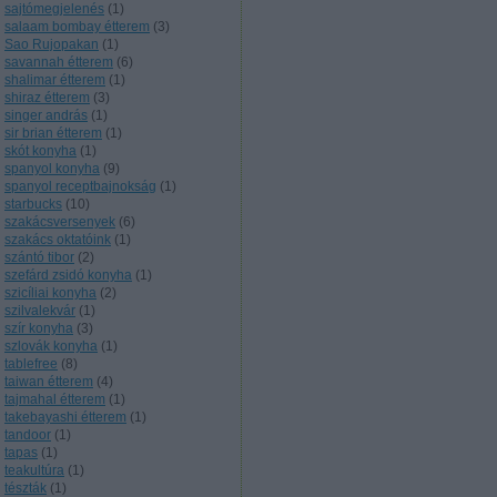
sajtómegjelenés
(
1
)
salaam bombay étterem
(
3
)
Sao Rujopakan
(
1
)
savannah étterem
(
6
)
shalimar étterem
(
1
)
shiraz étterem
(
3
)
singer andrás
(
1
)
sir brian étterem
(
1
)
skót konyha
(
1
)
spanyol konyha
(
9
)
spanyol receptbajnokság
(
1
)
starbucks
(
10
)
szakácsversenyek
(
6
)
szakács oktatóink
(
1
)
szántó tibor
(
2
)
szefárd zsidó konyha
(
1
)
szicíliai konyha
(
2
)
szilvalekvár
(
1
)
szír konyha
(
3
)
szlovák konyha
(
1
)
tablefree
(
8
)
taiwan étterem
(
4
)
tajmahal étterem
(
1
)
takebayashi étterem
(
1
)
tandoor
(
1
)
tapas
(
1
)
teakultúra
(
1
)
tészták
(
1
)