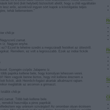
ásik két bíró (két helybeli) biztosított afelől, hogy a chili egyáltalán
m lesz erős, azonkívül ingyen sört kapok a kóstolgatás teljes
ejére, tehát belementem."
R
r chili-je
. Nagyszerű zamat.
m íz. Nagyon enyhe.
ez? Ezzel le lehetne szedni a megszáradt festéket az úttestről.
R
ángokat. Remélem, ez volt a legrosszabb. Ezek az indiai fickók
e
éssel. Gyengén csípős Jalapeno íz.
, több paprika kellene bele, hogy komolyan lehessen venni.
ó!! Nem vagyok benne biztos, hogy mit kellene éreznem a
Sa
 két fickót, akik Heimlich-fogást akartak alkalmazni rajtam.
 mikor meglátták az arcomon a grimaszt.
stállót chili-je
C
erű zamat. Több bab kellene bele.
, remekül használja a piros paprikát.
elfedeztem egy uránium szivárgást! Az orromban olyan érzésem