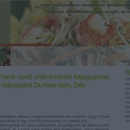
Eg
Frank nevű chili-kostoló feljegyzései,
Üd
tt látogatást Durban-ben, Dél-
egy
ga
ga
va
(k
ét
Lég
emrégiben abban a megtiszteltetésben részesültem, hogy bírónak
kü
lasztottak ki egy chili főzőversenyen. Az eredeti bíró
cí
gbetegedett az utolsó pillanatban, én pedig pont ott álltam a bírói
talnál, és a sörös sátor holléte felől érdeklődtem, mikor felkértek.