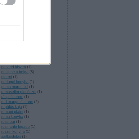
nigériai konyha
(
1
)
noir étterem
(
1
)
nyershal
(
1
)
olasz konyha
(
5
)
olive verde
(
1
)
onyx étterem
(
2
)
örmény konyha
(
3
)
orosz konyha
(
6
)
őskaján étterem
(
1
)
outdoor cooking
(
1
)
pakisztáni konyha
(
2
)
pálinkakultúra
(
12
)
parázs presszó
(
1
)
pasarét bisztró
(
1
)
philippe a belga
(
5
)
pierrot
(
1
)
portugál konyha
(
1
)
prima maroni kft
(
1
)
ramasetter pincészet
(
1
)
ráspi étterem
(
1
)
red mango étterem
(
2
)
repülős kaja
(
1
)
romani platni
(
1
)
roma konyha
(
1
)
rosé bár
(
1
)
rosinante fogadó
(
1
)
ruszin konyha
(
1
)
sajtkóstolás
(
1
)