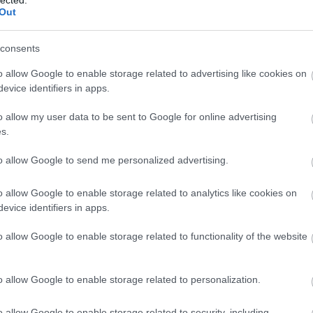
Out
Japanika - egy
consents
szuper trendi
hely a
o allow Google to enable storage related to advertising like cookies on
Bazilikánál
evice identifiers in apps.
o allow my user data to be sent to Google for online advertising
s.
SÜTI BEÁLLÍTÁSOK MÓDOSÍTÁSA
to allow Google to send me personalized advertising.
o allow Google to enable storage related to analytics like cookies on
evice identifiers in apps.
o allow Google to enable storage related to functionality of the website
o allow Google to enable storage related to personalization.
o allow Google to enable storage related to security, including