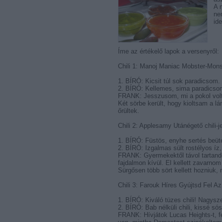
A m
ne
id
Íme az értékelő lapok a versenyről:
Chili 1: Manoj Maniac Mobster-Monste
1. BÍRÓ: Kicsit túl sok paradicsom
2. BÍRÓ: Kellemes, sima paradicso
FRANK: Jesszusom, mi a pokol volt 
Két sörbe került, hogy kioltsam a l
őrültek.
Chili 2: Applesamy Utánégető chili-j
1. BÍRÓ: Füstös, enyhe sertés beüt
2. BÍRÓ: Izgalmas sült rostélyos íz
FRANK: Gyermekektől távol tartand
fajdalmon kívül. El kellett zavarnom
Sürgősen több sört kellett hozniuk,
Chili 3: Farouk Híres Gyújtsd Fel Az I
1. BÍRÓ: Kiváló tüzes chili! Nagysz
2. BÍRÓ: Bab nélküli chili, kissé sós
FRANK: Hívjátok Lucas Heights-t, f