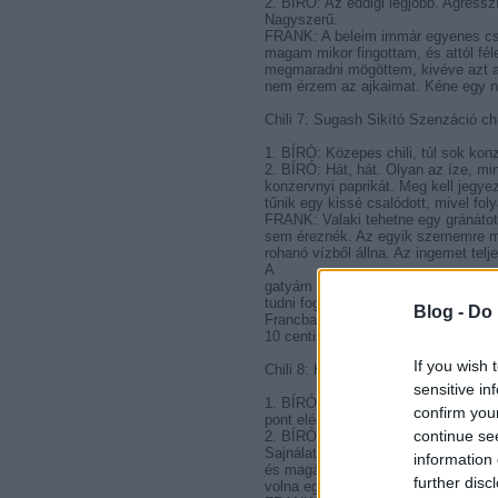
2. BÍRÓ: Az eddigi legjobb. Agress
Nagyszerű.
FRANK: A beleim immár egyenes csö
magam mikor fingottam, és attól fél
megmaradni mögöttem, kivéve azt a 
nem érzem az ajkaimat. Kéne egy n
Chili 7: Sugash Sikító Szenzáció chil
1. BÍRÓ: Közepes chili, túl sok kon
2. BÍRÓ: Hát, hát. Olyan az íze, min
konzervnyi paprikát. Meg kell jegy
tűnik egy kissé csalódott, mivel fo
FRANK: Valaki tehetne egy gránátot
sem éreznék. Az egyik szememre me
rohanó vízből állna. Az ingemet telj
A
gatyám tele van láva-szerű szarral,
tudni fogják, mi okozta a halálomat
Blog -
Do 
Francba vele, oxigénhez úgysem ju
10 centis lyukon keresztül.
If you wish 
Chili 8: Hansraj Hegyi Szent chili-je
sensitive in
1. BÍRÓ: Tökéletes befejezés, ez eg
confirm you
pont elég fűszeres ahhoz, hogy ész
continue se
2. BÍRÓ: Ez az utolsó darab egy jó, 
Sajnálattal láttam, hogy nagy része 
information 
és magára rántotta a chilis tálat. N
further disc
volna egy igazán csípős chilihez?