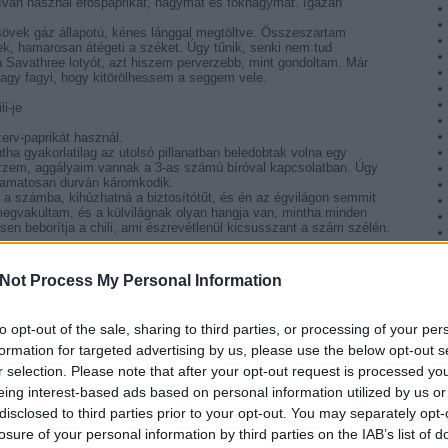
zívan használ erőspaprikát, hagymát és fokhagymát. Igazán
vek gáz állapotú, kénes lánggal megtöltve. Összeszartam
ek, hamarosan átégeti a széket. Úgy tűnik, senki nem tud
Savathree lotyót, azt hiszem perverzebb, mint gondoltam. Már
agy fagyi, hogy kitörölhessem a seggem vele.
i-je
zerv-paprikát használ.
tha gyakorlatilag az utolsó pillanatban beledobtak volna egy
ezzem, aggályaim vannak a 3-as számú bíróval kapcsolatban. Úgy
lyamatosan durván káromkodik.
 a számba, kihúzhatná a biztosítótűt, és én az égvilágon semmit
gvakultam, és a külvilágnak olyan hangja van, mintha minden
esen beborítja a chili, ami észrevétlenül kicsusszant a szám szélén.
 így legalább passzol az ingemhez. Legalább majd a boncolás során
. Úgy döntöttem, abbahagyom a lélegzést, mivel túl fájdalmas.
Not Process My Personal Information
tok. Ha levegőre lesz szükségem, majd szippantok a hasamon levő
to opt-out of the sale, sharing to third parties, or processing of your per
formation for targeted advertising by us, please use the below opt-out s
y jó ízű chili, mindenki számára biztonságos, nem túl erős, de
r selection. Please note that after your opt-out request is processed y
revétesse magát.
eing interest-based ads based on personal information utilized by us or
kiegyensúlyozott chili, nem túl erős és nem is túl enyhe.
kárba veszett, mikor a 3-as számú bíró elájult, leesett a székről,
disclosed to third parties prior to your opt-out. You may separately opt-
em biztos, hogy túléli. Szegény Ausztrál, kíváncsi lennék, mit szólt
losure of your personal information by third parties on the IAB’s list of