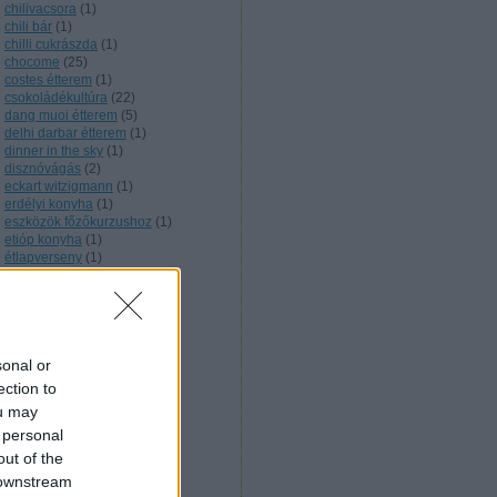
chilivacsora
(
1
)
chili bár
(
1
)
chilli cukrászda
(
1
)
chocome
(
25
)
costes étterem
(
1
)
csokoládékultúra
(
22
)
dang muoi étterem
(
5
)
delhi darbar étterem
(
1
)
dinner in the sky
(
1
)
disznóvágás
(
2
)
eckart witzigmann
(
1
)
erdélyi konyha
(
1
)
eszközök főzőkurzushoz
(
1
)
etióp konyha
(
1
)
étlapverseny
(
1
)
extrém szakács
(
5
)
facebook
(
1
)
feröeri konyha
(
1
)
filmes étkek
(
3
)
finn konyha
(
1
)
sonal or
főzőkurzus
(
5
)
francia konyha
(
12
)
ection to
fülemüle étterem
(
3
)
ou may
fúziós konyha
(
2
)
 personal
gasztrokomm konferencia
(
1
)
gasztro trend
(
1
)
out of the
gesztenyekultúra
(
1
)
 downstream
gesztenyéskert étterem
(
3
)