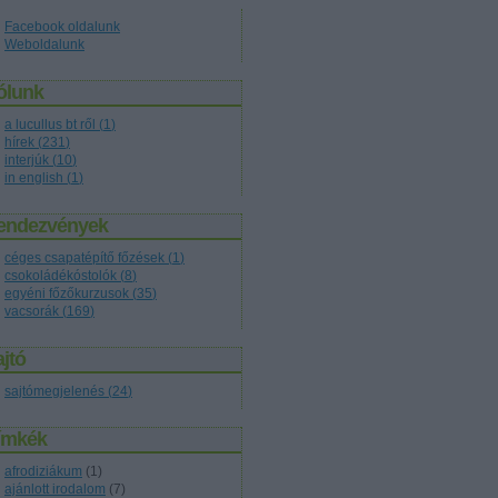
Facebook oldalunk
Weboldalunk
ólunk
a lucullus bt ről
(
1
)
hírek
(
231
)
interjúk
(
10
)
in english
(
1
)
endezvények
céges csapatépítő főzések
(
1
)
csokoládékóstolók
(
8
)
egyéni főzőkurzusok
(
35
)
vacsorák
(
169
)
jtó
sajtómegjelenés
(
24
)
ímkék
afrodiziákum
(
1
)
ajánlott irodalom
(
7
)