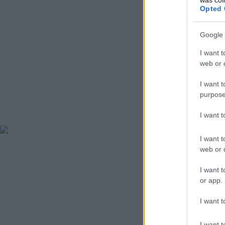
Opted 
Google 
I want t
web or d
I want t
purpose
I want 
I want t
web or d
I want t
or app.
I want t
I want t