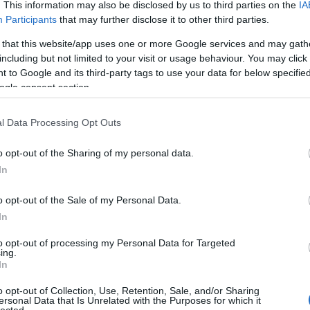
. This information may also be disclosed by us to third parties on the
IA
Participants
that may further disclose it to other third parties.
 that this website/app uses one or more Google services and may gath
Tetszik
0
including but not limited to your visit or usage behaviour. You may click 
 to Google and its third-party tags to use your data for below specifi
ogle consent section.
l Data Processing Opt Outs
o opt-out of the Sharing of my personal data.
In
o opt-out of the Sale of my Personal Data.
In
TÖRÖKBE
Hej, CICA,
ACS
HAJLÓAN -
Hacsapuri: Grúz
to opt-out of processing my Personal Data for Targeted
ÁPRILIS 20.
vacsora jött
ing.
N -
szembe
In
o opt-out of Collection, Use, Retention, Sale, and/or Sharing
ersonal Data that Is Unrelated with the Purposes for which it
lected.