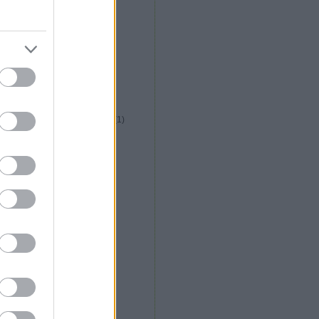
közép afrikai konyha
(
1
)
kreatív italfórum
(
1
)
kreatív konyha fórum
(
5
)
krizia étterem
(
2
)
kubai konyha
(
1
)
külföldi gasztroút
(
1
)
la plaza étterem
(
1
)
la rosa étterem
(
1
)
libanoni konyha
(
1
)
lila körte cukrászda
(
1
)
long island vietnami étterem
(
1
)
lucullusi mozifieszta
(
2
)
lucullus bt alakulás
(
1
)
m. étterem
(
1
)
magyar konyha
(
13
)
maharaja étterem
(
13
)
maligán étterem
(
1
)
malomtó étterem
(
2
)
máltai konyha
(
6
)
marokkói konyha
(
1
)
márton napi libakultusz
(
2
)
messer
(
1
)
mészáros gábor
(
2
)
michelin csillag
(
2
)
mobilkemence
(
1
)
molekuláris gasztronómia
(
6
)
mughal shahi étterem
(
2
)
nepáli konyha
(
4
)