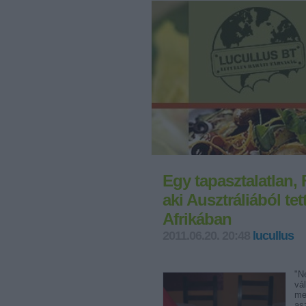
Egy tapasztalatlan, 
aki Ausztráliából te
Afrikában
2011.06.20. 20:48
lucullus
"N
vá
me
asz