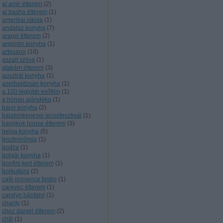
al amir étterem
(
2
)
al basha étterem
(
1
)
amerikai iskola
(
1
)
andalúz konyha
(
7
)
aragvi étterem
(
2
)
argentin konyha
(
1
)
artesano
(
10
)
aszalt szilva
(
1
)
atakám étterem
(
3
)
ausztrál konyha
(
1
)
azerbajdzsán konyha
(
1
)
a 100 legjobb evőfilm
(
1
)
a hónap ajándéka
(
1
)
bajor konyha
(
2
)
balatonkenesei lecsófesztivál
(
1
)
bangkok house étterem
(
3
)
belga konyha
(
5
)
bisztronómia
(
1
)
bodza
(
1
)
bolgár konyha
(
1
)
bonfini kert étterem
(
1
)
borkultúra
(
2
)
café provence bistro
(
1
)
carevec étterem
(
1
)
carolyn bánfalvi
(
1
)
charity
(
1
)
chez daniel étterem
(
2
)
chili
(
1
)