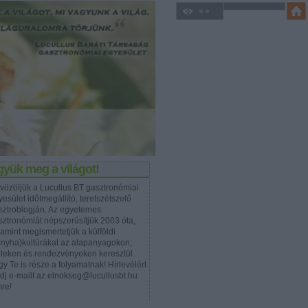
yük meg a világot!
vözöljük a Lucullus BT gasztronómiai
esület időtmegállító, teretszétszelő
sztroblogján. Az egyetemes
sztronómiát népszerűsítjük 2003 óta,
lamint megismertetjük a külföldi
onyha)kultúrákat az alapanyagokon,
eleken és rendezvényeken keresztül.
y Te is része a folyamatnak! Hírlevélért
ldj e-mailt az elnokseg@lucullusbt.hu
mre!