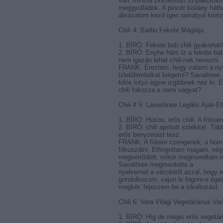
van, mintha Domestost szipákoltam v
meggyulladok. A pincér kislány hát
ábrázatom kezd igen ramatyul kinézn
Chili 4: Barbu Fekete Mágiája
1. BÍRÓ: Fekete bab chili gyakorlati
2. BÍRÓ: Enyhe hárs íz a fekete ba
nem igazán lehet chili-nek nevezni.
FRANK: Éreztem, hogy valami a nye
ízlelőbimbókat kiégetni? Savathree, 
kilós lotyó egyre izgibbnek néz ki. 
chili fokozza a nemi vágyat?
Chili # 5: Laveshnee Legális Ajak-Elt
1. BÍRÓ: Húsos, erős chili. A frisse
2. BÍRÓ: chili aprított sztékkel. Tö
erős benyomást tesz.
FRANK: A füleim csengenek, a hom
fókuszálni. Elfingottam magam, nég
megsértődött, mikor megmondtam ne
Savathree megmentette a
nyelvemet a vérzéstől azzal, hogy e
gondolkozom, vajon le fogom-e égetn
megkér, fejezzem be a sikoltozást.
Chili 6: Vera Világi Vegetáriánus Var
1. BÍRÓ: Híg de mégis erős vegetáriá