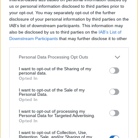
us or personal information disclosed to third parties prior to
your opt-out. You may separately opt-out of the further
disclosure of your personal information by third parties on the
IAB’s list of downstream participants. This information may
also be disclosed by us to third parties on the
IAB’s List of
Fotók elérhetőek itt:
Downstream Participants
that may further disclose it to other
third parties.
Please note that this website/app uses one or more Google
Personal Data Processing Opt Outs
services and may gather and store information including but
not limited to your visit or usage behaviour. You may click to
I want to opt-out of the Sharing of my
personal data.
grant or deny consent to Google and its third-party tags to
Opted In
use your data for below specified purposes in below Google
consent section.
I want to opt-out of the Sale of my
Personal Data.
Nos, míg őszi főzőkurzusaink várattak magukra,
Opted In
addig is csokoládékészítési bemutatóra, illetve
csokimanufúktúra látogatásra invitáltuk a kedves
I want to opt-out of processing my
érdeklődőket.
Personal Data for Targeted Advertising.
Opted In
Állítjuk: ez a kalandunk meglehetősen
rendhagyónak volt tekinthető. A most nyílt chocoMe
I want to opt-out of Collection, Use,
csokoládémanufaktúrába vitt az utunk mindenféle
Retention, Sale, and/or Sharing of my