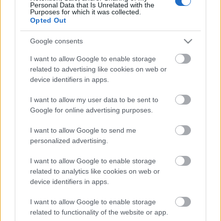
Personal Data that Is Unrelated with the
állagú, ízű csokoládét megkóstolni, a csokikészítési
Purposes for which it was collected.
folyamatokkal behatóan ismerkedni, temperálni,
Opted Out
hőfokokat mérni, és "személyre szabott" táblás
csokoládét készíteni. Az esemény elég ritka jelenség
Google consents
Magyarországon; és reméljük, mindenkinek tetszeni
I want to allow Google to enable storage
is fog. (Kicsit olyan volt, mint a "Charlie és a
related to advertising like cookies on web or
Csokigyár" c. film. ). Ilyet a jövőben is fogunk majd
device identifiers in apps.
szervezni, mivel óriási érdeklődés, és sokszoros
túljelentkezés volt jellemző az eseményekre.
I want to allow my user data to be sent to
Google for online advertising purposes.
I want to allow Google to send me
Fotók az eseményről:
personalized advertising.
I want to allow Google to enable storage
related to analytics like cookies on web or
device identifiers in apps.
I want to allow Google to enable storage
related to functionality of the website or app.