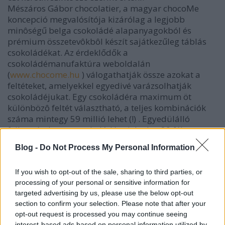
Mészáros Gábor chocolatier, a magyar chocoMe
koncepció megvalósítója kizárólag a legjobb
minôségű belga csokoládé alapanyagokból és
prémium összetevôkbôl készít sajátkezűleg táblás
csokoládékat. Az érdeklődők a
csokoládémanufaktúra weboldalán
(
www.chocome.hu
) válogathatják össze azokat a
feltéteket, amelyekkel egyedivé varázsolhatják
csokoládéjukat. Egy csokoládéra maximum öt
különbözô feltét választható, a teljes kombinációk
száma mintegy 59 millió lehet (!) . Egyedülálló
fejlesztés, hogy a csokoládéra jelenleg 80 féle
különleges feltét közül válogathat a vásárló, ilyenek
Blog -
Do Not Process My Personal Information
például a Hawaii szigetérôl
érkezô fekete színű tengeri só, perui vörösboros só,
If you wish to opt-out of the sale, sharing to third parties, or
az Etna lábánál termesztett világhírű brontei
processing of your personal or sensitive information for
pisztácia, a goji bogyó, a narancsbors fűszerkeverék,
targeted advertising by us, please use the below opt-out
ehető virágok, az eredeti 23 karátos ehetô arany, a
section to confirm your selection. Please note that after your
liofi lizált gurulós málna, vagy akár a Häribo
opt-out request is processed you may continue seeing
Goldbaren.
interest-based ads based on personal information utilized by