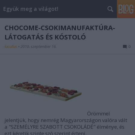
Együk meg a világot!
CHOCOME-CSOKIMANUFAKTÚRA-
LÁTOGATÁS ÉS KÓSTOLÓ
lucullus
•
2010. szeptember 16.
0
Örömmel
jelentjük, hogy nemrég Magyarországon valóra vált
a "SZEMÉLYRE SZABOTT CSOKOLÁDÉ" élménye, és
ezt kéretik szinte szó szerint érteni.