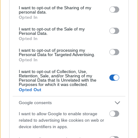
services and may gather and store information including but
not limited to your visit or usage behaviour. You may click to
I want to opt-out of the Sharing of my
A reneszánszról dióhéjban
personal data.
grant or deny consent to Google and its third-party tags to
Opted In
use your data for below specified purposes in below Google
Az "újjászületést" jelképező reneszánsz tudományos forradalmat,
consent section.
I want to opt-out of the Sale of my
művészeti átalakulást, megújulást hozó, meghatározó kulturális
Personal Data.
mozgalom volt Európa újkori történelmének hajnalán. Egyben
Opted In
művelődéstörténeti és művészettörténeti korszak is, amely a középkor
I want to opt-out of processing my
végét és az újkor elejét (korai újkor) felölelő átmeneti időszakra esik. A
Personal Data for Targeted Advertising.
reneszánsz kezdetét Itáliában a 14. századra, Európa többi részén
Opted In
többnyire a 16. századra teszik. A reneszánsz kísérő jelenségeként
I want to opt-out of Collection, Use,
újjászületett az európai gasztronómia is: az új korszak igencsak
Retention, Sale, and/or Sharing of my
Personal Data that Is Unrelated with the
kedvezett a test örömeinek is. Sokan azt mondják, hogy a reneszánsz
Purposes for which it was collected.
lakoma méltó utóda a római Saturnáliáknak, mivel a középkor
Opted Out
markánsan fűszerezett étkei után ismét a pikantériáé lett az elsődleges
Google consents
szerep. Azt mondták, hogy a "reneszánsz étek nem elég, ha tápláló és
ízletes, de legyen ínycsiklandóan gusztusos, különlegesen tálalt is". A
I want to allow Google to enable storage
tálalás művészetében – csakúgy, mint a művészet más ágaiban is – az
related to advertising like cookies on web or
itáliai mesterek jártak az élen.
device identifiers in apps.