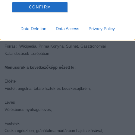
ánizs, kapor. A húsételeket erősen fűszeres mártásokban tálalták fel, a
CONFIRM
levesek és mártások sűrítésére kenyérbelet használtak. A rántást még
nem ismerték, de a húsok sütésénél már alkalmazták a nyárson és
roston sütést egyaránt. A pároláshoz, főzéshez bográcsot, üstöket és
Data Deletion
Data Access
Privacy Policy
lábasfazekat használtak.
Forrás: Wikipedia, Príma Konyha, Sulinet, Gasztronómiai
Kalandozások Európában
Menüsoruk a következőképp nézett ki:
Előétel
Füstölt angolna, tatárbifsztek és kecskesajtkrém;
Leves
Vörösboros-nyúlragu leves;
Főételek
Csuka egészben, gránátalma-mártásban hajdinakásával;