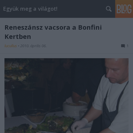
Együk meg a világot!
Reneszánsz vacsora a Bonfini
Kertben
lucullus
•
2010. április 06.
1