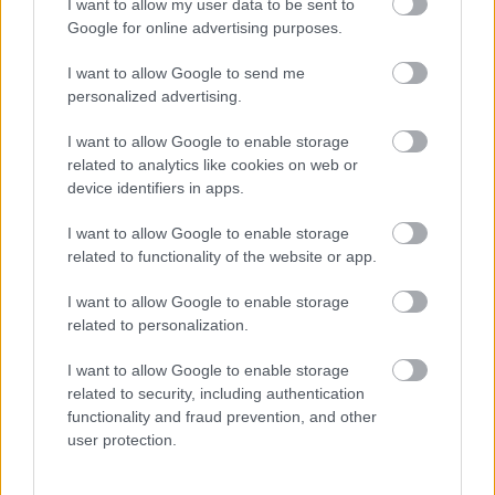
I want to allow my user data to be sent to
Mátyás udvarában
Google for online advertising purposes.
Hazánk történelmének legvirágzóbb korszaka Mátyás király
I want to allow Google to send me
uralkodásához köthető. A nemes ifjak olasz földre jártak egyetemre és
personalized advertising.
nemcsak az itáliai kultúrát, újításokat, hanem az étkezés, a
konyhaművészet újdonságait is magukkal hozták. Mátyás dicsőséges
I want to allow Google to enable storage
uralkodásának idejére tehető a magyar gasztronómia kezdete is, mely
related to analytics like cookies on web or
device identifiers in apps.
Beatrix királyné érkezésével teljesedett ki igazán. Amikor Mátyás és
itáliai menyasszonya házasságot kötött, Beatrix kíséretében jó néhány
I want to allow Google to enable storage
olasz szakács és cukrász is érkezett hazánk földjére. Galeotto Marzio
related to functionality of the website or app.
leírása szerint Mátyás udvarában sokféle halat szolgáltak fel, a
legkedveltebb halak a csuka, a menyhal, az angolna, a pisztráng
I want to allow Google to enable storage
voltak. A húsok között szerepelt a marha, a juh, a házi- és vadsertés, a
related to personalization.
kecske, a szarvas, az őz, a nyúl, a liba, a kacsa, a fogoly és a fácán
I want to allow Google to enable storage
is, de kedvelt csemege volt a hízott a pávahús is. Nagy gondot
related to security, including authentication
fordítottak a kovásszal készült kenyérre. Erősen érvényesült az olasz
functionality and fraud prevention, and other
hatás is az étkezésben: elterjedt a vöröshagyma, a fokhagyma, az
user protection.
ecetes halak, olaszos sajtok, a gesztenye és a tészták használata.
Kedvelt fűszerek voltak az olaszdió, sáfrány, fahéj, bors, gyömbér,