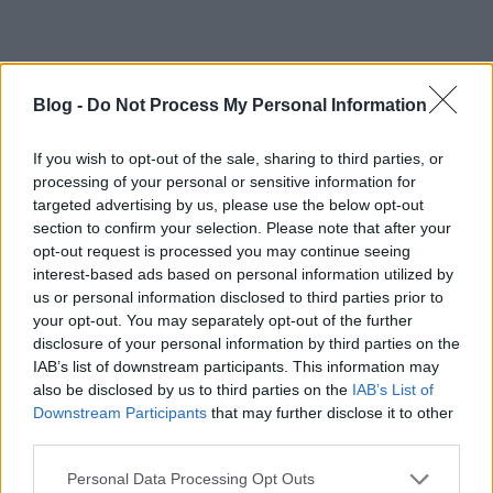
Blog -
Do Not Process My Personal Information
If you wish to opt-out of the sale, sharing to third parties, or
processing of your personal or sensitive information for
targeted advertising by us, please use the below opt-out
section to confirm your selection. Please note that after your
Eme vacsoránk a
RENESZÁNSZ
dicső éveibe kalauzolta az
opt-out request is processed you may continue seeing
érdeklődőket, amelyet Mátyás király (és a magyar történelem) jeles
interest-based ads based on personal information utilized by
olasz krónikása, Antonio Bonfini nevével fémjelzett
BONFINI KERT
us or personal information disclosed to third parties prior to
étteremben tartottunk. Az étekműhely egy éve alakult, de ez alatt a
your opt-out. You may separately opt-out of the further
rövid idő alatt hazánk legjobb éttermei közé verekedte magát, mind az
disclosure of your personal information by third parties on the
ínyencek, mind gasztronómiai-szakmai körökben. Az eseményen
IAB’s list of downstream participants. This information may
also be disclosed by us to third parties on the
IAB’s List of
reneszánsz kori ételeket próbáltunk meg rekonstruálni, korhűen,
Downstream Participants
that may further disclose it to other
ugyanakkor kicsit a mai korhoz is igazítva, némi itáliai áthajlással. Az
third parties.
ételsort több szakács, történelemtanár és mesterkurzus hallgató
segítségével állítottuk össze.
Please note that this website/app uses one or more Google
Personal Data Processing Opt Outs