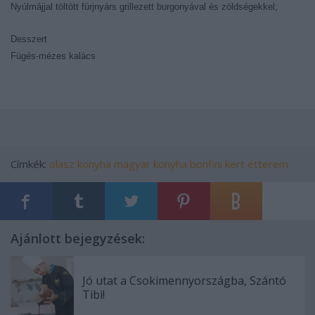
Nyúlmájjal töltött fürjnyárs grillezett burgonyával és zöldségekkel;
Desszert
Fügés-mézes kalács
Címkék:
olasz konyha
magyar konyha
bonfini kert étterem
Ajánlott bejegyzések:
Jó utat a Csokimennyországba, Szántó
Tibi!