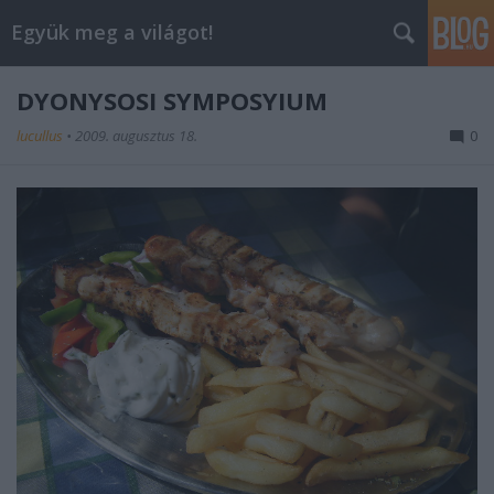
Együk meg a világot!
DYONYSOSI SYMPOSYIUM
lucullus
•
2009. augusztus 18.
0