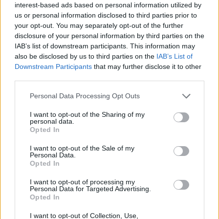
fűszeres rizs avagy dolma, tepsiben sült pikáns paradicsomos
interest-based ads based on personal information utilized by
óriásbab, fetával töltött pepperoni, csípős csicseri-massza (nem
us or personal information disclosed to third parties prior to
Massa), tiropita és spanakopita Epirusból, Ghavrilos sajtgolyója,
your opt-out. You may separately opt-out of the further
tintahal karikák Attika-i módra)
disclosure of your personal information by third parties on the
IAB’s list of downstream participants. This information may
* Húsmágia a Gyradiko módján:
also be disclosed by us to third parties on the
IAB’s List of
Gyros, szuvlaki, bifteki, némi bulgurral és salátával, no és persze
Downstream Participants
that may further disclose it to other
third parties.
eredeti görög pitával.
Please note that this website/app uses one or more Google
Personal Data Processing Opt Outs
* Citromos tepsis csirke tepsis burgonyával, ahogy még nagyanyánktól
services and may gather and store information including but
tanultuk
not limited to your visit or usage behaviour. You may click to
I want to opt-out of the Sharing of my
personal data.
grant or deny consent to Google and its third-party tags to
Opted In
* Töltött paradicsom tepsiben sütve a'la Polita
use your data for below specified purposes in below Google
consent section.
I want to opt-out of the Sale of my
* Baklava falatok, ahogy azt otthon is készítik, ha van rá idő.
Personal Data.
Opted In
(Az ételsorban lehetnek változások, de éhezni senki nem fog, az
I want to opt-out of processing my
biztos). A
kunyhóban van lehetõség arra, hogy több görög bort is
Personal Data for Targeted Advertising.
Opted In
megkóstoljunk, valamint lesz élő görög zene is Zeus és csapata
jóvoltából.
I want to opt-out of Collection, Use,