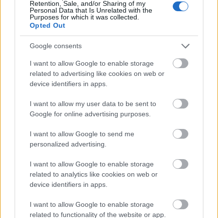
Retention, Sale, and/or Sharing of my
Personal Data that Is Unrelated with the
Purposes for which it was collected.
Időpont:
2009. augusztus 27., csütörtök. 18:00-tól kebabbemutató,
Opted Out
19:30-tól vacsora.
Google consents
Helyszín:
Gyradiko, 1033-Budapest, Királyok u. - Pünkösdfürdő u.
sarok. (a Pünkösdfürdői strandnál).
I want to allow Google to enable storage
related to advertising like cookies on web or
device identifiers in apps.
Részvételi díj
I want to allow my user data to be sent to
Google for online advertising purposes.
6500 Ft/fő (2 fő = 12800 Ft, 3 fő = 19,000 Ft, 4 fő = 24,000 Ft).
5500 Ft/fő (Lucullus BT tagoknak).
I want to allow Google to send me
personalized advertising.
Az árban benne foglaltatik a menüsor, az italokat azonban mindenki
maga fizeti.
A nem-Lucullus tagok EZEN FELÜL 2,500 Ft-ért
I want to allow Google to enable storage
tekinthetik meg a kebabkészítési tanfolyást, 18 órától.
related to analytics like cookies on web or
device identifiers in apps.
I want to allow Google to enable storage
Ha részt szeretnél venni az eseményen (és melyik részén), kérlek,
related to functionality of the website or app.