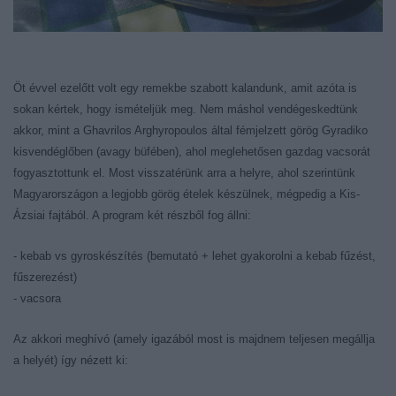
Öt évvel ezelőtt volt egy remekbe szabott kalandunk, amit azóta is
sokan kértek, hogy ismételjük meg. Nem máshol vendégeskedtünk
akkor, mint a Ghavrilos Arghyropoulos által fémjelzett görög Gyradiko
kisvendéglőben (avagy büfében), ahol meglehetősen gazdag vacsorát
fogyasztottunk el. Most visszatérünk arra a helyre, ahol szerintünk
Magyarországon a legjobb görög ételek készülnek, mégpedig a Kis-
Ázsiai fajtából.
A program két részből fog állni:
- kebab vs gyroskészítés (bemutató + lehet gyakorolni a kebab fűzést,
fűszerezést)
- vacsora
Az akkori meghívó (amely igazából most is majdnem teljesen megállja
a helyét) így nézett ki: