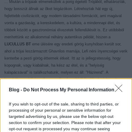
... M
iután a trójaiak elmenekültek a porig égetett Trójából, elhatározták,
hogy bosszút állnak az õket leigázókon. Létrehoztak hát egy új,
fejlettebb civilizációt, egy modern társadalmi formációt, ami magával
vonta a gazdaság, a kereskedelem, a kultúra, a mindennapi élet, és
többek között a gasztronómiai élvezetek fellendülését is. Ez utóbbiból
merítettünk ez alkalommal néhány autentikus példát, hiszen a
LUCULLUS BT
eme ülésére egy eredeti görög kunyhóban került sor,
ahol a trójai leszármazott Ghavrilos
mamája, Lefi néni ínyencségei verik
kenterbe a pesti görög éttermek étkeit. Itt az is jellegzetesség, hogy
kopognak, vagy kiabálnak, ha kész az étel, és a "helyiség
kalapácsával" is találkozhatunk, melyen ez áll: "Házirend". A
kunyhóban módfelett sikeresen "konfrontálódik" a Kis-ázsiai-örmény-
török-görög konyha, tehát újból fantasztikus étekélvezeti
Blog -
Do Not Process My Personal Information
lehetõségeknek hódolhattunk.
If you wish to opt-out of the sale, sharing to third parties, or
Symposiumunk ételsora:
processing of your personal or sensitive information for
targeted advertising by us, please use the below opt-out
* Hideg és meleg vegyes előétkek göröghon különböző tájairól.
section to confirm your selection. Please note that after your
(dzadziki, padlizsánkrém, csípős kecskesajt-krém, szőlőlevélbe tekert
opt-out request is processed you may continue seeing