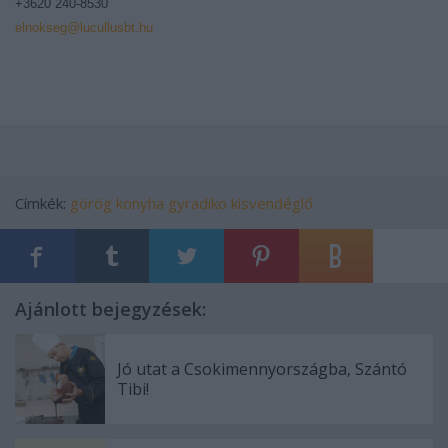
+3620 240-8530
elnokseg@lucullusbt.hu
Címkék:
görög konyha
gyradiko kisvendéglő
Ajánlott bejegyzések:
Jó utat a Csokimennyországba, Szántó
Tibi!