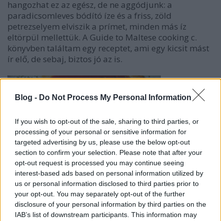
hangozhat ez az egész, de ne aggódjunk: a
paradicsomleves bódító íze és a friss, zöld
petrezselyem elviszik a prímet, minden más íz
eltörpül mellettük. A Guide to Maltese cooking c.
könyvben találtam egy receptet, ami egy kicsit mást
ír elő, de sebaj, biztos jó az is.
Blog -
Do Not Process My Personal Information
If you wish to opt-out of the sale, sharing to third parties, or
processing of your personal or sensitive information for
targeted advertising by us, please use the below opt-out
section to confirm your selection. Please note that after your
opt-out request is processed you may continue seeing
interest-based ads based on personal information utilized by
us or personal information disclosed to third parties prior to
your opt-out. You may separately opt-out of the further
Hozzávalók
disclosure of your personal information by third parties on the
2 hagyma
IAB’s list of downstream participants. This information may