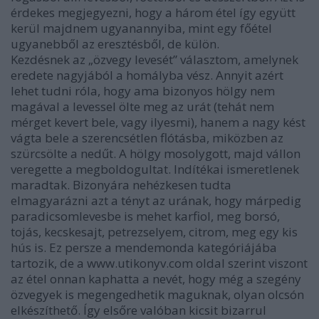
érdekes megjegyezni, hogy a három étel így együtt
kerül majdnem ugyanannyiba, mint egy főétel
ugyanebből az eresztésből, de külön.
Kezdésnek az „özvegy levesét” választom, amelynek
eredete nagyjából a homályba vész. Annyit azért
lehet tudni róla, hogy ama bizonyos hölgy nem
magával a levessel ölte meg az urát (tehát nem
mérget kevert bele, vagy ilyesmi), hanem a nagy kést
vágta bele a szerencsétlen flótásba, miközben az
szürcsölte a nedűt. A hölgy mosolygott, majd vállon
veregette a megboldogultat. Indítékai ismeretlenek
maradtak. Bizonyára nehézkesen tudta
elmagyarázni azt a tényt az urának, hogy márpedig
paradicsomlevesbe is mehet karfiol, meg borsó,
tojás, kecskesajt, petrezselyem, citrom, meg egy kis
hús is. Ez persze a mendemonda kategóriájába
tartozik, de a www.utikonyv.com oldal szerint viszont
az étel onnan kaphatta a nevét, hogy még a szegény
özvegyek is megengedhetik maguknak, olyan olcsón
elkészíthető. Így elsőre valóban kicsit bizarrul