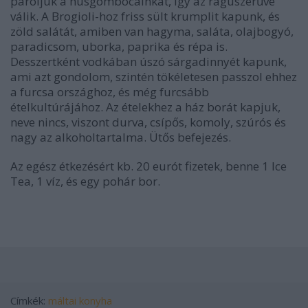
pároljuk a húsgombócainkat, így az raguszerűvé
válik. A Brogioli-hoz friss sült krumplit kapunk, és
zöld salátát, amiben van hagyma, saláta, olajbogyó,
paradicsom, uborka, paprika és répa is.
Desszertként vodkában úszó sárgadinnyét kapunk,
ami azt gondolom, szintén tökéletesen passzol ehhez
a furcsa országhoz, és még furcsább
ételkultúrájához. Az ételekhez a ház borát kapjuk,
neve nincs, viszont durva, csípős, komoly, szúrós és
nagy az alkoholtartalma. Ütős befejezés.
Az egész étkezésért kb. 20 eurót fizetek, benne 1 Ice
Tea, 1 víz, és egy pohár bor.
Címkék:
máltai konyha