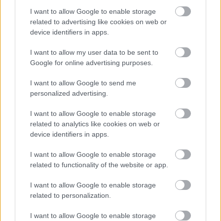
3. hozzáadjuk a kis kockákra vágott karalábét, a
I want to allow Google to enable storage
répákat, a zellert, a karfiolt és a krumplikat, majd a
related to advertising like cookies on web or
borsót és a babot.
device identifiers in apps.
4. Adjunk hozzá bőségesen vizet, forraljuk fel az
egészet, majd vegyük kicsire a lángot.
I want to allow my user data to be sent to
5. Mossuk meg a spenótot, vágjuk fel és kb. 15
Google for online advertising purposes.
perccel a víz forrása után adjuk hozzá a leveshez.
6. Egy órán keresztül főzzük a levest kis lángon.
I want to allow Google to send me
7. A vége felé üssünk bele fejenként 1 egész tojást a
personalized advertising.
levesbe.
8. Ha összeállt a tojás, vegyük ki egyesével, és tegyük
I want to allow Google to enable storage
related to analytics like cookies on web or
be őket egy-egy tányérba.
device identifiers in apps.
9. Ehhez adjunk ricottát, a kecskesajtot és ízlés
szerint croutont.
I want to allow Google to enable storage
10. Kész, lehet tálalni!
related to functionality of the website or app.
Második fogásként érkezik a Bragioli nevű máltai
I want to allow Google to enable storage
specialitás, ami nem más, mint húslapokba betekert
related to personalization.
darált marhahús. Málta-szerte is sokféleképpen
készítik, de felbukkanása nem
I want to allow Google to enable storage