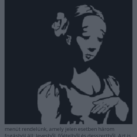
menüt rendelünk, amely jelen esetben három
fogásból áll: levesből, főételből és desszertből. Azt is