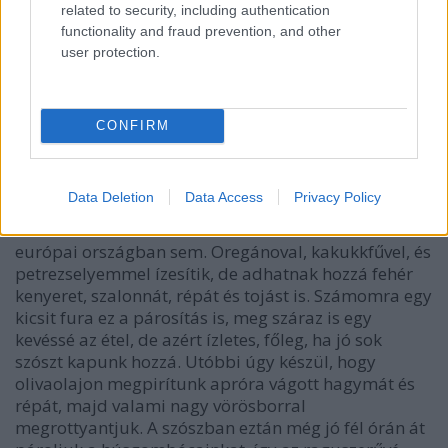
related to security, including authentication
functionality and fraud prevention, and other
user protection.
CONFIRM
Data Deletion
Data Access
Privacy Policy
ritka más
európai országban sem. Oregánoval, kakukkfűvel, és
petrezselyemmel ízesítik, de adhatnak hozzá fehér
kenyeret, szalonnát, répát és tojást is. Számomra egy
kicsit fura ez a párosítás is, meg száraz is egy
kevéssé az étel, de azért ízletes, főleg, ha jó sok
szószt kapunk hozzá. Utóbbi úgy készül, hogy
olivaolajon megpirítunk apróra vágott hagymát és
répát, majd valami nagy vörösborral
megrottyantjuk. A szószban eztán még jó fél órán át