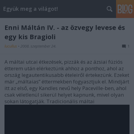
Együk meg a világot!
Enni Máltán IV. - az özvegy levese és
egy kis Bragioli
lucullus
•
2008. szeptember 24.
1
A máltai utcai étkezések, pizzák és az ázsiai fúziós
étterem után elérkeztünk ahhoz a ponthoz, ahol az
ország legautentikusabb ételeiről értekezünk. Ezeket
már „máltaias” éttermekben fogyasztjuk el. Mindjárt
itt az első, egy Kandles nevű hely Paceville-ben, ahol
csak véletlenül sikerül helyet kapnunk, mivel olyan
sokan látogatják. Tradicionális máltai