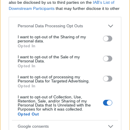
1 ek sűrített paradicsom
also be disclosed by us to third parties on the
IAB’s List of
víz
Downstream Participants
that may further disclose it to other
1 karalábé
third parties.
2 répa
Please note that this website/app uses one or more Google
1 szárzeller
Personal Data Processing Opt Outs
services and may gather and store information including but
1 kisebb karfiol
not limited to your visit or usage behaviour. You may click to
I want to opt-out of the Sharing of my
2 krumpli
personal data.
grant or deny consent to Google and its third-party tags to
100 gr borsó vagy lóbab
Opted In
use your data for below specified purposes in below Google
½ kg spenót
consent section.
I want to opt-out of the Sale of my
6 tojás
Personal Data.
250 gramm ricotta vagy más friss sajt
Opted In
100 gramm kecskesajt
Egy kevés crouton
I want to opt-out of processing my
Personal Data for Targeted Advertising.
Opted In
Elkészítés
I want to opt-out of Collection, Use,
1. Ugyanabban a lábosban, ahol a leves készül,
Retention, Sale, and/or Sharing of my
Personal Data that Is Unrelated with the
olivaolajon enyhén megpirítjuk az apróra vágott
Purposes for which it was collected.
hagymát.
Opted Out
2. Hozzáadjuk a sűrített paradicsomot, és egy pohár
meleg vizet. Elkeverjük a hagymával.
Google consents