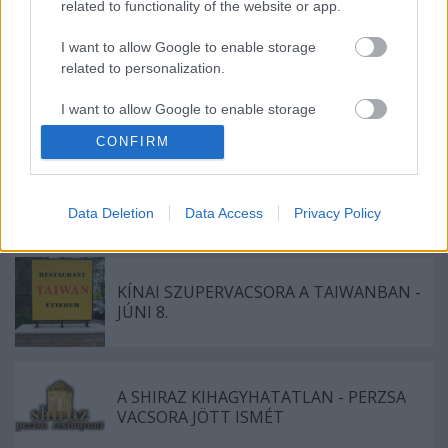
related to functionality of the website or app.
I want to allow Google to enable storage
related to personalization.
I want to allow Google to enable storage
Címkék:
máltai konyha
related to security, including authentication
CONFIRM
functionality and fraud prevention, and other
user protection.
Data Deletion
Data Access
Privacy Policy
Ajánlott bejegyzések:
KÍNAI SZUPERVACSORA A TAIWANBAN -
JÚNI 8.
A SHIRAZ KIHAGYHATATLAN - PERZSA
VACSORA JÖTT ISMÉT