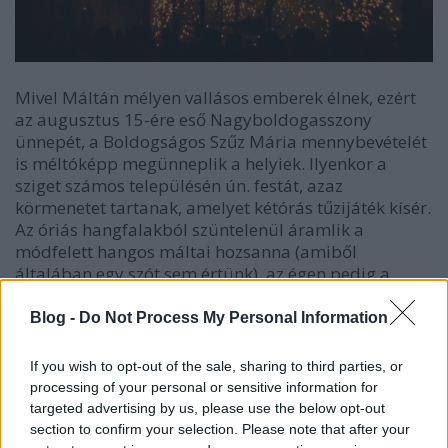
Mivel Máltán mélyen vallásos emberek élnek, ezért
az augusztus 15-ére eső Nagyboldogasszony
ünnepét, a Boldogságos Szűz Mária mennybevételét
is méltóképp megünneplik a helyiek. Ilyenkor a
sziget számos településén ún. festát, azaz
körmenetet tartanak, amelyet kétórás tűzijáték kísér.
Az óriás hangfalakból szüntelenül áramlik a
módfelett hangos máltai hozsanna (amiből
általában egy szót sem értünk), az égen pedig a
magyar augusztus 20-ai tűzijátékot mind
látványában, mind összetettségében ezerszeresen
Blog -
Do Not Process My Personal Information
megszégyenítő tűzijáték tombol. A helyiek szájtátva,
kis lócákra kitelepülve az utcák közepén figyelik a
If you wish to opt-out of the sale, sharing to third parties, or
történést, közben pedig az sem zavarja őket, ha
processing of your personal or sensitive information for
autók kerülgetik őket, a feljebb lakók pedig
targeted advertising by us, please use the below opt-out
konfettivel és színes papírokkal kedveskednek a
section to confirm your selection. Please note that after your