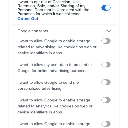
I want to opt-out of Collection, Use,
Retention, Sale, and/or Sharing of my
körmenetben. Van itt viszont a hamburgertől kezdve
Personal Data that Is Unrelated with the
a sülthúsokig, fánkokig és egyéb búcsús
Purposes for which it was collected.
Opted Out
édességeken át szinte bármi, amit csak óhajtunk. Mi
egy hamburger menüt kérünk, és láss csodát világ: a
Google consents
zsömle friss, a húspogácsa ott sül át előttünk, egy
tojást gondosan belehelyeznek egy kör alakú
I want to allow Google to enable storage
sütőformába és azt is kisütik baconnal, majd friss
related to advertising like cookies on web or
zöldségeket adnak hozzá. Biztos, ami biztos –
device identifiers in apps.
kapunk hozzá egy jó hosszú sült virslit is, amelyet
hasábburgonyával szervíroznak. Utóbbi szintén
I want to allow my user data to be sent to
friss, ami így, Magyarország után - szinte
Google for online advertising purposes.
nonszensznek tűnhet. Az étel tehát friss, jóízű, és
bőségesen elégséges, a vacsorához pedig a helyi
I want to allow Google to send me
CISK nevű helyi sört kóstoljuk meg (ami vélhetően a
personalized advertising.
brit évszázados uralkodás hozadéka, és a sziget
I want to allow Google to enable storage
kedvenc itala, maga mögé utasítva a máltai és
related to analytics like cookies on web or
szicíliai borokat is).
device identifiers in apps.
A vacsora ára: 10 Euro/fő
I want to allow Google to enable storage
Elégedettségi faktor: 100%.