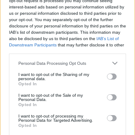
nyakukba. Közben persze esznek-isznak, és mivel az
opt-out request is processed you may continue seeing
ünnepnek nincs kifejezett „étele”, ezért inkább a
interest-based ads based on personal information utilized by
szendvicsek, kecskesajtok, borok-sörök járnak
us or personal information disclosed to third parties prior to
kézről-kézre. Mi is a ’street-food’-ból táplálkozunk
your opt-out. You may separately opt-out of the further
ezen a napon egy Mqabba nevű településen (ahol
disclosure of your personal information by third parties on the
IAB’s list of downstream participants. This information may
állítólag a legjobb nézni az égiparádét), lévén, hogy
also be disclosed by us to third parties on the
IAB’s List of
csak ilyeneket találunk a
Downstream Participants
that may further disclose it to other
third parties.
Please note that this website/app uses one or more Google
Personal Data Processing Opt Outs
services and may gather and store information including but
not limited to your visit or usage behaviour. You may click to
I want to opt-out of the Sharing of my
personal data.
grant or deny consent to Google and its third-party tags to
Opted In
use your data for below specified purposes in below Google
consent section.
I want to opt-out of the Sale of my
Personal Data.
Opted In
I want to opt-out of processing my
Personal Data for Targeted Advertising.
Opted In