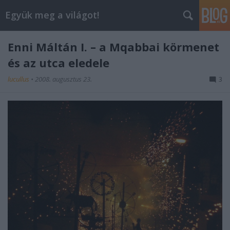
Együk meg a világot!
Enni Máltán I. – a Mqabbai körmenet
és az utca eledele
lucullus
•
2008. augusztus 23.
3