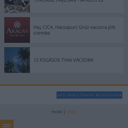
TÖRÖKBE HAJLÓAN - ÁPRILIS 20.
Hej, CICA, Hacsapuri: Grúz vacsora jött
szembe
12 FOGÁSOS THAI VACSORA
SÜTI BEÁLLÍTÁSOK MÓDOSÍTÁSA
mobil
|
teljes