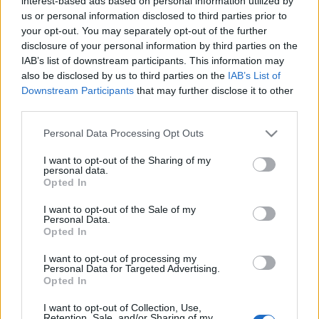
interest-based ads based on personal information utilized by
tojás 4 sárgája
us or personal information disclosed to third parties prior to
elkészítés:
your opt-out. You may separately opt-out of the further
disclosure of your personal information by third parties on the
Elkészítés
IAB’s list of downstream participants. This information may
also be disclosed by us to third parties on the
IAB’s List of
* A nagy eprek belsejét óvatosan kivájjuk. * A camparit vízzel
Downstream Participants
that may further disclose it to other
visszaforraljuk, hozzáadjuk a mézet, majd hagyjuk kicsit hűlni.
third parties.
* Hozzáadjuk a lapgelatint és a kivájt, összetört epervelőt, a
zsályával ízesítjük és hűlni hagyjuk.
Please note that this website/app uses one or more Google
Personal Data Processing Opt Outs
* Amikor félig kihűlt, betöltjük az eprekbe - utána irány a hűtő!
services and may gather and store information including but
not limited to your visit or usage behaviour. You may click to
I want to opt-out of the Sharing of my
* Pezsgőhab (közvetlen tálalás előtt): 4 sárgáját cukorral és a
personal data.
grant or deny consent to Google and its third-party tags to
pezsgővel vízgőz felett habosra kevejük.
Opted In
use your data for below specified purposes in below Google
* Tálalás: a töltött epreket a fagyira helyezzük, majd a meleg
consent section.
I want to opt-out of the Sale of my
pezsgőhabot rákanalazzuk.
Personal Data.
Opted In
2. eper felfújt (4szem)
I want to opt-out of processing my
Personal Data for Targeted Advertising.
Hozzávalók
Opted In
eper 225g
I want to opt-out of Collection, Use,
Retention, Sale, and/or Sharing of my