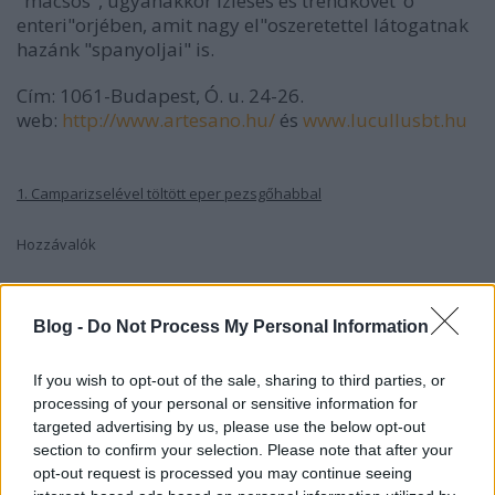
"macsós", ugyanakkor ízléses és trendkövet"o
enteri"orjében, amit nagy el"oszeretettel látogatnak
hazánk "spanyoljai" is.
Cím: 1061-Budapest, Ó. u. 24-26.
web:
http://www.artesano.hu/
és
www.lucullusbt.hu
1. Camparizselével töltött eper pezsgőhabbal
Hozzávalók
eper 400 gramm
campari 0,2 liter
Blog -
Do Not Process My Personal Information
gelatin 0,1 gramm
méz 0,1 liter
If you wish to opt-out of the sale, sharing to third parties, or
zsálya 3levél
processing of your personal or sensitive information for
vaniliafagyi 4adag
targeted advertising by us, please use the below opt-out
pezsgő 0,2 liter
section to confirm your selection. Please note that after your
cukor 160 gramm
opt-out request is processed you may continue seeing