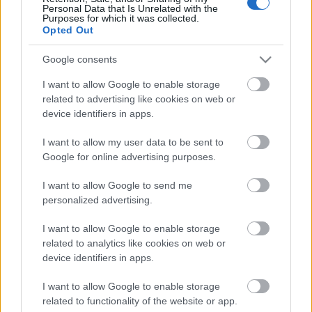
cukor 140g
Personal Data that Is Unrelated with the
(gran marnier ízlés szerint)
Purposes for which it was collected.
Opted Out
liszt 160g
tojás 4 egész
Google consents
Elkészítés
I want to allow Google to enable storage
related to advertising like cookies on web or
* A tojásokat kettéválasztjuk.
device identifiers in apps.
* A sárgáját összekeverjük a cukorral, és az összetört eperrel
* Igény szerint a gran marniert adunk hozzá
I want to allow my user data to be sent to
* Eztán a kemény habbá vert fehérjét lazán belekeverjük, eközben
Google for online advertising purposes.
a lisztet szitálva szintén hozzáadjuk.
I want to allow Google to send me
* 170 C fokon sütjük, 14 percig
personalized advertising.
* Tálalás: igény szerint vaniliafagyival vagy tejszínhabbal tálaljuk.
I want to allow Google to enable storage
related to analytics like cookies on web or
Cí
m: 1061-Budapest, Ó. u. 24-26.
device identifiers in apps.
Telefon: (1) 688 1696
web:
www.artesano.hu
I want to allow Google to enable storage
related to functionality of the website or app.