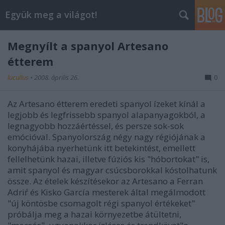
Együk meg a világot!
Megnyílt a spanyol Artesano
étterem
lucullus
•
2008. április 26.
0
Az Artesano étterem eredeti spanyol ízeket kínál a
legjobb és legfrissebb spanyol alapanyagokból, a
legnagyobb hozzáértéssel, és persze sok-sok
emócióval. Spanyolország négy nagy régiójának a
konyhájába nyerhetünk itt betekintést, emellett
fellelhetünk hazai, illetve fúziós kis "hóbortokat" is,
amit spanyol és magyar csúcsborokkal kóstolhatunk
össze. Az ételek készítésekor az Artesano a Ferran
Adriŕ és Kisko García mesterek által megálmodott
"új köntösbe csomagolt régi spanyol értékeket"
próbálja meg a hazai környezetbe átültetni,