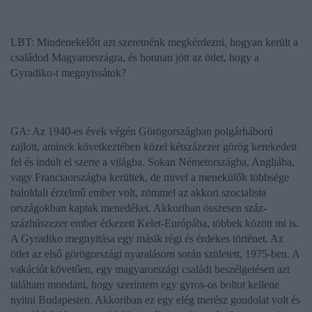
LBT:
Mindenekelőtt azt szeretnénk megkérdezni, hogyan került a
családod Magyarországra, és honnan jött az ötlet, hogy a
Gyradiko-t megnyissátok?
GA: Az 1940-es évek végén Görögországban polgárháború
zajlott, aminek következtében közel kétszázezer görög kerekedett
fel és indult el szerte a világba. Sokan Németországba, Angliába,
vagy Franciaországba kerültek, de mivel a menekülők többsége
baloldali érzelmű ember volt, zömmel az akkori szocialista
országokban kaptak menedéket. Akkoriban összesen száz-
százhúszezer ember érkezett Kelet-Európába, többek között mi is.
A Gyradiko megnyitása egy másik régi és érdekes történet. Az
ötlet az első görögországi nyaralásom során született, 1975-ben. A
vakációt követően, egy magyarországi családi beszélgetésen azt
találtam mondani, hogy szerintem egy gyros-os boltot kellene
nyitni Budapesten. Akkoriban ez egy elég merész gondolat volt és