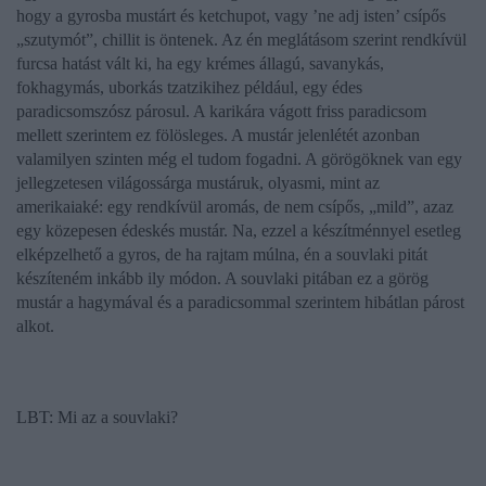
hogy a gyrosba mustárt és ketchupot, vagy ’ne adj isten’ csípős
„szutymót”, chillit is öntenek. Az én meglátásom szerint rendkívül
furcsa hatást vált ki, ha egy krémes állagú, savanykás,
fokhagymás, uborkás tzatzikihez például, egy édes
paradicsomszósz párosul. A karikára vágott friss paradicsom
mellett szerintem ez fölösleges. A mustár jelenlétét azonban
valamilyen szinten még el tudom fogadni. A görögöknek van egy
jellegzetesen világossárga mustáruk, olyasmi, mint az
amerikaiaké: egy rendkívül aromás, de nem csípős, „mild”, azaz
egy közepesen édeskés mustár. Na, ezzel a készítménnyel esetleg
elképzelhető a gyros, de ha rajtam múlna, én a
souvlaki pitá
t
készíteném inkább ily módon. A souvlaki pitában ez a görög
mustár a hagymával és a paradicsommal szerintem hibátlan párost
alkot.
LBT: Mi az a
souvlaki
?