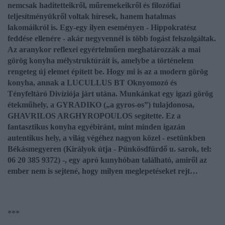
nemcsak haditetteikről, műremekeikről és filozófiai
teljesítményükről voltak híresek, hanem hatalmas
lakomáikról is. Egy-egy ilyen eseményen - Hippokratész
feddése ellenére - akár negyvennél is több fogást felszolgáltak.
Az aranykor reflexei egyértelműen meghatározzák a mai
görög konyha mélystruktúráit is, amelybe a történelem
rengeteg új elemet épített be. Hogy mi is az a modern görög
konyha, annak a LUCULLUS BT Oknyomozó és
Tényfeltáró Divíziója járt utána. Munkánkat egy igazi görög
étekműhely, a GYRADIKO („a gyros-os”) tulajdonosa,
GHAVRILOS ARGHYROPOULOS segítette. Ez a
fantasztikus konyha egyébiránt, mint minden igazán
autentikus hely, a világ végéhez nagyon közel - esetünkben
Békásmegyeren (Királyok útja - Pünkösdfürdő u. sarok, tel:
06 20 385 9372) -, egy apró kunyhóban található, amiről az
ember nem is sejtené, hogy milyen meglepetéseket rejt…
***