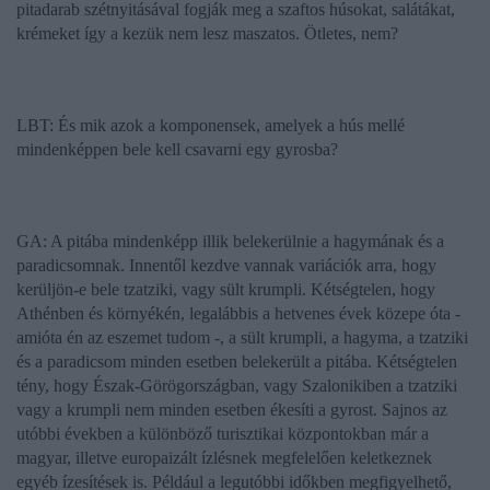
pitadarab szétnyitásával fogják meg a szaftos húsokat, salátákat,
krémeket így a kezük nem lesz maszatos. Ötletes, nem?
LBT: És mik azok a komponensek, amelyek a hús mellé
mindenképpen bele kell csavarni egy
gyros
ba?
GA: A pitába mindenképp illik belekerülnie a hagymának és a
paradicsomnak. Innentől kezdve vannak variációk arra, hogy
kerüljön-e bele tzatziki, vagy sült krumpli. Kétségtelen, hogy
Athénben és környékén, legalábbis a hetvenes évek közepe óta -
amióta én az eszemet tudom -, a sült krumpli, a hagyma, a tzatziki
és a paradicsom minden esetben belekerült a pitába. Kétségtelen
tény, hogy Észak-Görögországban, vagy Szalonikiben a tzatziki
vagy a krumpli nem minden esetben ékesíti a gyrost. Sajnos az
utóbbi években a különböző turisztikai központokban már a
magyar, illetve europaizált ízlésnek megfelelően keletkeznek
egyéb ízesítések is. Például a legutóbbi időkben megfigyelhető,