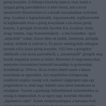
görög konyhán. A földrajzi közelség miatt az olasz hatást a
nyugati görög partvidékeken is lehet érezni, ami a kicsit
intenzívebb fűszerezésben és a tészták használatában nyilvánul
meg. Azonban a legmarkánsabb, legzamatosabb, legfűszeresebb
és legillatosabb része a görög konyhának a kis-ázsiai görög
konyha. A görögök évezredek óta éltek Kis-Ázsiában. Izmir,
avagy Smirna, vagy Konstantinápoly - a mai Isztambul - igazi
„népkohók” voltak, hiszen éltek ott zsidók, örmények, görögök,
arabok, törökök és szlávok is. És persze mindegyikük otthagyta
nyomát a Kis-ázsiai görög konyhán. 1922-ben a görögöket
elüldözték a kis-ázsiai partvidékről, a „hazatelepülő” görögök meg
hozták magukkal azokat az ízeket, fűszereket és hagyományokat,
amelyeket évezredeken keresztül használtak és gyakoroltak.
Körülbelül az 1950-es, 60-as évekre tehető ennek a három
konyhának az egyesülése. Azt megelőzően Görögország
rendkívül szegény ország volt, ráadásul végigsöpört rajta egy
polgárháború is, tehát nagy fejlődés nem tudott mutatkozni az
országban. Viszont a gazdasági fellendülésnek köszönhetően az
ország is megmozdult, és az egyes nagy konyhák elkezdtek
„átjárhatóvá válni”. Ennek eredményeképpen a hatvanas évek