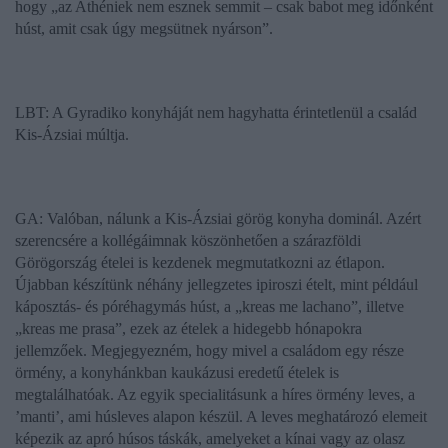
hogy „az Athéniek nem esznek semmit – csak babot meg időnként
húst, amit csak úgy megsütnek nyárson”.
LBT: A Gyradiko konyháját nem hagyhatta érintetlenül a család
Kis-Ázsiai múltja.
GA: Valóban, nálunk a Kis-Ázsiai görög konyha dominál. Azért
szerencsére a kollégáimnak köszönhetően a szárazföldi
Görögország ételei is kezdenek megmutatkozni az étlapon.
Újabban készítünk néhány jellegzetes ipiroszi ételt, mint például
káposztás- és póréhagymás húst, a „kreas me lachano”, illetve
„kreas me prasa”, ezek az ételek a hidegebb hónapokra
jellemzőek. Megjegyezném, hogy mivel a családom egy része
örmény, a konyhánkban kaukázusi eredetű ételek is
megtalálhatóak. Az egyik specialitásunk a híres örmény leves, a
’manti’, ami húsleves alapon készül. A leves meghatározó elemeit
képezik az apró húsos táskák, amelyeket a kínai vagy az olasz