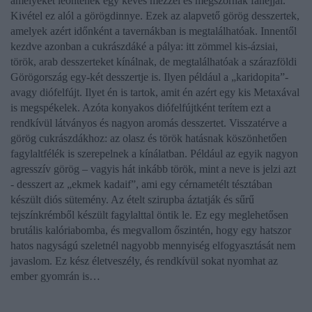
amelyeket leöntenek egy kevés mézzel és megszórnak fahéjjal.
Kivétel ez alól a görögdinnye. Ezek az alapvető görög desszertek,
amelyek azért időnként a tavernákban is megtalálhatóak. Innentől
kezdve azonban a cukrászdáké a pálya: itt zömmel kis-ázsiai,
török, arab desszerteket kínálnak, de megtalálhatóak a szárazföldi
Görögország egy-két desszertje is. Ilyen például a „karidopita”-
avagy diófelfújt. Ilyet én is tartok, amit én azért egy kis Metaxával
is megspékelek. Azóta konyakos diófelfújtként terítem ezt a
rendkívül látványos és nagyon aromás desszertet. Visszatérve a
görög cukrászdákhoz: az olasz és török hatásnak köszönhetően
fagylaltfélék is szerepelnek a kínálatban. Például az egyik nagyon
agresszív görög – vagyis hát inkább török, mint a neve is jelzi azt
- desszert az „ekmek kadaif”, ami egy cérnametélt tésztában
készült diós sütemény. Az ételt szirupba áztatják és sűrű
tejszínkrémből készült fagylalttal öntik le. Ez egy meglehetősen
brutális kalóriabomba, és megvallom őszintén, hogy egy hatszor
hatos nagyságú szeletnél nagyobb mennyiség elfogyasztását nem
javaslom. Ez kész életveszély, és rendkívül sokat nyomhat az
ember gyomrán is…