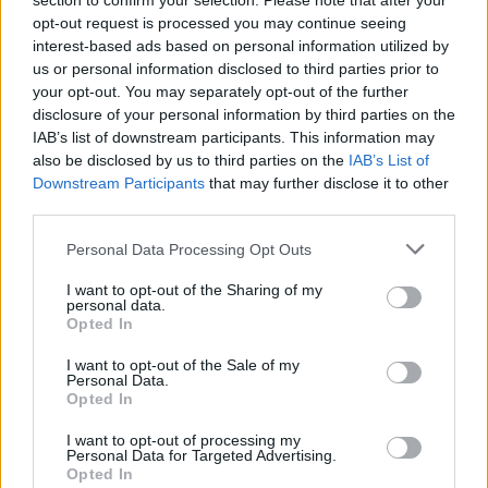
section to confirm your selection. Please note that after your
semmibe nem telt, hogy a még amúgy is meleg kemencében
opt-out request is processed you may continue seeing
megsüsse az ételeket – sőt, még keresett is rajta - az asszonyok
interest-based ads based on personal information utilized by
meg segíthettek a férjüknek. Délben a háziasszonynak csak
us or personal information disclosed to third parties prior to
kényelmesen haza kellett mennie a tepsi kész kajával, kirakta az
your opt-out. You may separately opt-out of the further
asztalra és a család meg tudott ebédelni. Az asszonynak csak
disclosure of your personal information by third parties on the
annyi dolga maradt, hogy a salátákat és az egyéb kiegészítőket
IAB’s list of downstream participants. This information may
összerakja. Kis-Ázsiában más szokások voltak, amit leginkább az
also be disclosed by us to third parties on the
IAB’s List of
határozott meg, hogy az emberek többnyire városokban éltek.
Downstream Participants
that may further disclose it to other
third parties.
Polgári életmódot folytattak, a háziasszony meg tényleg „házi
asszony” volt, és az ideje nagy részét otthon töltötte.
Egy-egy
Please note that this website/app uses one or more Google
Personal Data Processing Opt Outs
háztartáson belül fontos szerepet játszott a cselédség. A különböző
services and may gather and store information including but
nemzetekből származó személyzet szokásai akarva-akaratlanul a
not limited to your visit or usage behaviour. You may click to
I want to opt-out of the Sharing of my
házigazdák mindennapjaira is kihatással voltak – így a görög
personal data.
grant or deny consent to Google and its third-party tags to
Opted In
konyha ízeinek az átalakulásához is.
use your data for below specified purposes in below Google
consent section.
I want to opt-out of the Sale of my
Personal Data.
Opted In
LBT:
Van egy görög étel, ami talán a világ minden pontján nagy
I want to opt-out of processing my
népszerűségnek örvend: a GYROS. Az ember nagyjából csak
Personal Data for Targeted Advertising.
annyit tud róla, hogy nyársra fűzött, nyesett húsról van szó, ami
Opted In