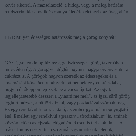
kevés sikerrel. A mazsolazselé
a hideg, vagy a meleg hatására
rendszerint kicsapódik és csúnya üledék keletkezik az üveg alján.
LBT: Milyen édességek határozzák meg a görög konyhát?
GA: Egyetlen dolog biztos: egy tisztességes görög tavernában
nincs édesség. A görög vendéglős ugyanis hagyja érvényesülni a
cukrászt is. A görögök nagyon szeretik az édességeket és a
tavernázást követően rendszerint átmennek egy cukrászdába,
hogy méltóképpen fejezzék be a vacsorájukat. Az egyik
legjellegzetesebb desszert a „yiaurti me meli”, az igazi sűrű görög
joghurt mézzel, amit tört dióval, vagy pisztáciával szórnak meg.
Ez egy rendkívül finom, laktató, az ember gyomrát megnyugtató
étel. Emellett egy rendkívül agresszív „afrodiziákum” is, aminek
köszönhetően az éjszaka eléggé érdekesen is tud alakulni… A
másik fontos desszertet a szezonális gyümölcsök jelentik,