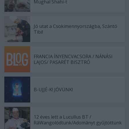
Mughal Shahi-t
Jó utat a Csokimennyországba, Szántó
Tibi!
FRANCIA ÍNYENCVACSORA / NÁNÁSI
LAJOS/ PASARÉT BISZTRÓ
B-UJJÉ-K! JÖVÜNK!
12 éves lett a Lucullus BT /
RáWangolódtunk/Adományt gyűjtöttünk