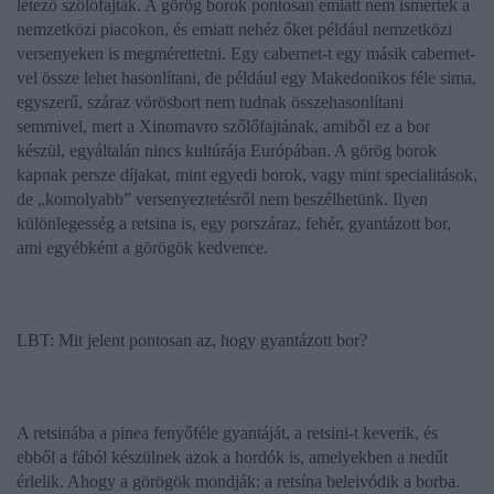
létező szőlőfajták. A görög borok pontosan emiatt nem ismertek a
nemzetközi piacokon, és emiatt nehéz őket például nemzetközi
versenyeken is megmérettetni. Egy cabernet-t egy másik cabernet-
vel össze lehet hasonlítani, de például egy Makedonikos féle sima,
egyszerű, száraz vörösbort nem tudnak összehasonlítani
semmivel, mert a Xinomavro szőlőfajtának, amiből ez a bor
készül, egyáltalán nincs kultúrája Európában. A görög borok
kapnak persze díjakat, mint egyedi borok, vagy mint specialitások,
de „komolyabb” versenyeztetésről nem beszélhetünk. Ilyen
különlegesség a
retsina
is, egy porszáraz, fehér, gyantázott bor,
ami egyébként a görögök kedvence.
LBT: Mit jelent pontosan az, hogy gyantázott bor?
A
retsiná
ba a pinea fenyőféle gyantáját, a retsini-t keverik, és
ebből a fából készülnek azok a hordók is, amelyekben a nedűt
érlelik. Ahogy a görögök mondják:
a retsína beleivódik a borba
.