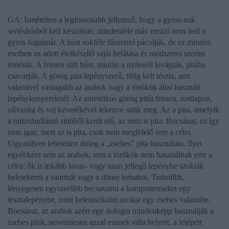
GA: Ismételten a legfontosabb jellemző, hogy a gyros-nak
sertéshúsból kell készülnie:
mindenféle más verzió nem fedi a
gyros fogalmát. A húst sokféle fűszerrel pácolják, de ez minden
esetben az adott ételkészítő saját belátása és módszerei szerint
történik. A frissen sült húst, miután a nyársról levágták,
pitá
ba
csavarják. A
görög pita
lepényszerű, félig kelt tészta, ami
valamivel vastagabb az arabok vagy a törökök által használt
lepénykenyereknél. Az autentikus görög pitát frissen, rostlapon,
olívaolaj és vaj keverékével lekenve sütik meg. Az a pita, amelyik
a mikrohullámú sütőből kerül elő, az nem is pita. Bocsánat, ez így
nem igaz, mert az is pita, csak nem megfelelő erre a célra.
Ugyanilyen lehetetlen dolog a „zsebes” pita használata. Ilyet
egyébként sem az arabok, sem a törökök nem használnak erre a
célra: ők is inkább lavas- vagy naan jellegű lepénybe szokták
beletekerni a
saurmát
vagy a
döner kebabot
. Tudniillik,
lényegesen egyszerűbb becsavarni a komponenseket egy
tésztalepénybe, mint beletuszkolni azokat egy zsebes valamibe.
Bocsánat, az arabok azért egy dologra mindenképp használják a
zsebes pitát, nevezetesen azzal esznek villa helyett, a letépett