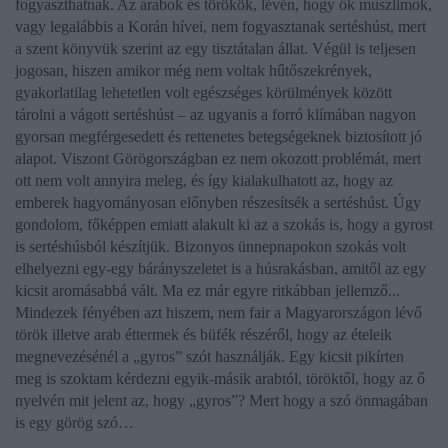
fogyaszthatnak. Az arabok és törökök, lévén, hogy ők muszlimok,
vagy legalábbis a Korán hívei, nem fogyasztanak sertéshúst, mert
a szent könyvük szerint az egy tisztátalan állat. Végül is teljesen
jogosan, hiszen amikor még nem voltak hűtőszekrények,
gyakorlatilag lehetetlen volt egészséges körülmények között
tárolni a vágott sertéshúst – az ugyanis a forró klímában nagyon
gyorsan megférgesedett és rettenetes betegségeknek biztosított jó
alapot. Viszont Görögországban ez nem okozott problémát, mert
ott nem volt annyira meleg, és így kialakulhatott az, hogy az
emberek hagyományosan előnyben részesítsék a sertéshúst. Úgy
gondolom, főképpen emiatt alakult ki az a szokás is, hogy a
gyros
t
is sertéshúsból készítjük. Bizonyos ünnepnapokon szokás volt
elhelyezni egy-egy bárányszeletet is a húsrakásban, amitől az egy
kicsit aromásabbá vált. Ma ez már egyre ritkábban jellemző...
Mindezek fényében azt hiszem, nem fair a Magyarországon lévő
török illetve arab éttermek és büfék részéről, hogy az ételeik
megnevezésénél a „
gyros
” szót használják. Egy kicsit pikírten
meg is szoktam kérdezni egyik-másik arabtól, töröktől, hogy az ő
nyelvén mit jelent az, hogy „gyros”? Mert hogy a szó önmagában
is egy görög szó…