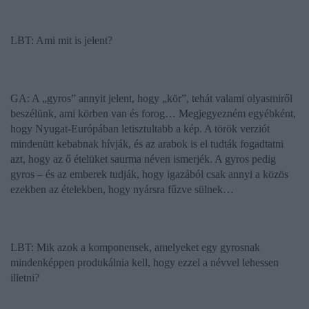
LBT:
Ami mit is jelent?
GA: A „
gyros
” annyit jelent, hogy „kör”, tehát valami olyasmiről
beszélünk, ami körben van és forog… Megjegyezném egyébként,
hogy Nyugat-Európában letisztultabb a kép. A török verziót
mindenütt
kebab
nak hívják, és az arabok is el tudták fogadtatni
azt, hogy az ő ételüket
saurma
néven ismerjék. A gyros pedig
gyros – és az emberek tudják, hogy igazából csak annyi a közös
ezekben az ételekben, hogy nyársra fűzve sülnek…
LBT: Mik azok a komponensek, amelyeket egy
gyros
nak
mindenképpen produkálnia kell, hogy ezzel a névvel lehessen
illetni?