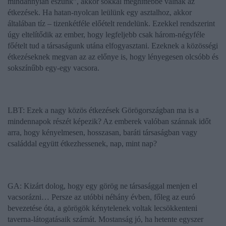
mindannyian eszünk”, akkor sokkal meghittebbé válnak az
étkezések. Ha hatan-nyolcan leülünk egy asztalhoz, akkor
általában tíz – tizenkétféle előételt rendelünk. Ezekkel rendszerint
úgy eltelítődik az ember, hogy legfeljebb csak három-négyféle
főételt tud a társaságunk utána elfogyasztani. Ezeknek a közösségi
étkezéseknek megvan az az előnye is, hogy lényegesen olcsóbb és
sokszínűbb egy-egy vacsora.
LBT: Ezek a nagy közös étkezések Görögországban ma is a
mindennapok részét képezik? Az emberek valóban szánnak időt
arra, hogy kényelmesen, hosszasan, baráti társaságban vagy
családdal együtt étkezhessenek, nap, mint nap?
GA: Kizárt dolog, hogy egy görög ne társasággal menjen el
vacsorázni…
Persze
az utóbbi néhány évben, főleg az euró
bevezetése óta, a görögök kénytelenek voltak lecsökkenteni
taverna-látogatásaik számát. Mostanság jó, ha hetente egyszer