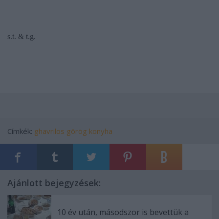
s.t. & t.g.
Címkék:
ghavrilos
görög konyha
Ajánlott bejegyzések:
10 év után, másodszor is bevettük a