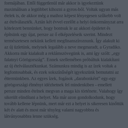
formájában. Ettől függetlenül már akkor is igyekeztünk
maximálisan a legtöbbet kihozni a gyros-ból. Voltak ugyan más
ételek is, de akkor még a maihoz képest lényegesen szűkebb volt
az ételválaszték. Aztán két évvel ezelőtt a helyi önkormányzat arra
kötelezett bennünket, hogy bontsuk le az akkori épületet és
építsünk egy újat, persze az ő elképzeléseik szerint. Mindezt
természetesen nekünk kellett megfinanszíroznunk. Így alakult ki
az új üzletünk, melynek legalább a neve megmaradt, a Gyradiko.
Akkorra már kialakult a reklámszövegünk is, ami így szólt: „egy
falatnyi Görögország”. Ennek szellemében próbáltuk kialakítani
az új ételválasztékunkat. Számunkra mindig is az ízek voltak a
legfontosabbak, és ezek sokszínűségét igyekszünk bemutatni az
éttermünkben. Az egyes ízek, fogások „darabonként” egy-egy
görögországi élményt idézhetnek fel mindenkiben - emellett
persze minden ételnek megvan a maga kis története. Valahogy így
sikerült elindítani a helyet. Ma már azon gondolkodunk, hogy
tovább kellene lépnünk, mert már ezt a helyet is sikeresen kinőttük
két év alatt és most már tényleg valami nagyobbra és
látványosabbra lenne szükség.