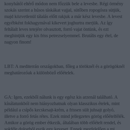
konyhától eltérő módon nem főzzük bele a levesbe. Régi örmény
szokás szerint a húsos táskákat vajjal, sütőben ropogósra sütjük,
majd közvetlenül tálalás előtt rakjuk a már kész levesbe. A levest
egyébként fokhagymával kikevert joghurtra merjük. Az így
feltálalt leves tetejére olvasztott, forró vajat öntünk, és ezt
meghintjük egy kis friss petrezselyemmel. Brutális egy étel, de
nagyon finom!
LBT: A mediterrán országokban, főleg a töröknél és a görögöknél
meghatározóak a különböző előételek.
GA: Igen, ezekből nálunk is egy egész kis arzenál található. A
kínálatunkból nem hiányozhatnak olyan klasszikus ételek, mint
például a csípős kecskesajt-krém, a frissen sült juhsajt golyó,
illetve a forró fetás rétes. Ezek mind jellegzetes görög előételfélék.
Amikor a görög ember étkezik, általában több előételt rendel, és
sokféle dologból eszik egy keveset. Ennek megfelelően a mi