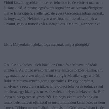
Ebből készül egyébként rosé- és fehérbor is, de vöröset már nem
állítanak elő. A retsina egyébként leginkább az Attikai-félszigetre
illetve Evia szigetére jellemző, de egész Görögországban ismerik,
és fogyasztják. Nekünk olyan a retsina, mint az olaszoknak a
Chianti, vagy a franciáknál a Beajaulois. Ez a mi „alapborunk”.
LBT: Milyenfajta italokat fogyasztanak még a görögök?
GA: Az alkoholos italok közül az
Ouzo
és a
Metaxa
méltóak
említésre. Az
Ouzo
gyakorlatilag egy ánizsos törkölypálinka, ami
ugyanazon az elven alapul, mint a bolgár
Mastika
vagy a török
Raki
. A Metaxa szintén görög specialitás. Ez egy borpárlat,
amelynek a receptúrája titkos. Egy dolgot lehet csak tudni: az ital
tartalmaz egy bizonyos mazsolazselét, amelyet belekevernek. Ettől
kapja a jellegzetes selymes ízét. De hogy ezt mikor és hogyan
teszik bele, milyen eljárással és még mi minden kerül bele, az nem
ismert. Többen megpróbálták már másolni Görögországban is, de