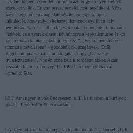
a család döbbent csenddel honorálta azt, hogy én ilyen eretnek
nézeteket vallok. Engem persze nem lehetett megállítani. Közel
tízéves fejjel néhány nap alatt készítettem egy komplett
kalkulációt, hogy milyen költségei lennének egy ilyen hely
beindításának. A családban teljesen kiakadt mindenki, mondván:
„látjátok, ez a gyerek elment két hónapra a kapitalizmusba és két
hónap múlva kapitalistaként jött vissza!”. „Valami nem teljesen
stimmel a nevelésben” – gondolták ők, szegények.
Ettől
függetlenül persze azt is mondogatták, hogy „hát ez így
kivitelezhetetlen”. Nos én ebbe bele is törődtem akkor. Aztán
hosszabb kitérők után, végül is 1999-ben megnyitottam a
Gyradiko ősét.
LBT: Ami ugyanitt volt Budapesten, a III. kerületben, a Királyok
útja és a Pünkösdfürdő utca sarkán..
GA: Igen, itt volt, bár lényegesen lepukkadtabb és csövesebb bolt