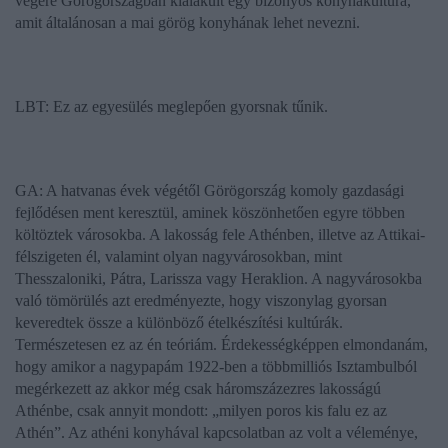
végére Görögországban kialakult egy bizonyos konyhakultúra,
amit általánosan a mai görög konyhának lehet nevezni.
LBT: Ez az egyesülés meglepően gyorsnak tűnik.
GA: A hatvanas évek végétől Görögország komoly gazdasági
fejlődésen ment keresztül, aminek köszönhetően egyre többen
költöztek városokba. A lakosság fele Athénben, illetve az Attikai-
félszigeten él, valamint olyan nagyvárosokban, mint
Thesszaloniki, Pátra, Larissza vagy Heraklion. A nagyvárosokba
való tömörülés azt eredményezte, hogy viszonylag gyorsan
keveredtek össze a különböző ételkészítési kultúrák.
Természetesen ez az én teóriám. Érdekességképpen elmondanám,
hogy amikor a nagypapám 1922-ben a többmilliós Isztambulból
megérkezett az akkor még csak háromszázezres lakosságú
Athénbe, csak annyit mondott: „milyen poros kis falu ez az
Athén”. Az athéni konyhával kapcsolatban az volt a véleménye,