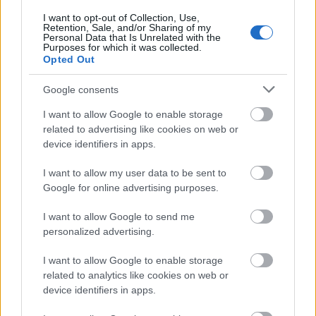
ilyen-olyan hozzávalókkal valamiféle péksüteménybe kerül. Ilyen
jellegű ételt a hazai utcákon és büfékben is árusítanak „saurma”
I want to opt-out of Collection, Use,
Retention, Sale, and/or Sharing of my
illetve „döner kebab” néven. Nyilvánvalóan vannak különbségek,
Personal Data that Is Unrelated with the
Purposes for which it was collected.
de igazából senki nem tudja, hogy ezek miben rejlenek. Tudnál
Opted Out
esetleg segíteni ennek a megértésében?
Google consents
I want to allow Google to enable storage
GA: Három különböző étel nevét említettétek, amelyek közül a
related to advertising like cookies on web or
magyarok talán a „gyros”-szal találkoznak a leggyakrabban -
device identifiers in apps.
persze itt-ott elvétve hallani a másik kettőről is. Igazság szerint a
következőket tudnám mondani. A leglényegesebb vita arról folyik,
I want to allow my user data to be sent to
hogy melyik étel volt előbb: tehát az arabok, a görögök, vagy a
Google for online advertising purposes.
törökök készítettek ilyen jellegű ételt először? Kétségtelen tény,
hogy Santorinin találtak olyan ókori leleteket, amelyekből arra
I want to allow Google to send me
következtettek az archeológusok, hogy valamilyen gyros-hoz
personalized advertising.
hasonló dolog készült már körülbelül 1500-2000 évvel ezelőtt is
I want to allow Google to enable storage
Görögország területén. Tehát, ha ennél „antikabb” a gyros-nak az
related to analytics like cookies on web or
eredete, akkor valószínűleg máshol kellene keresni… Bár
device identifiers in apps.
mindhárom étel elkészítése hasonlónak tűnik, nagy különbségek
vannak. A
soarma
,
sawarma
vagy
saurma
- többféleképpen