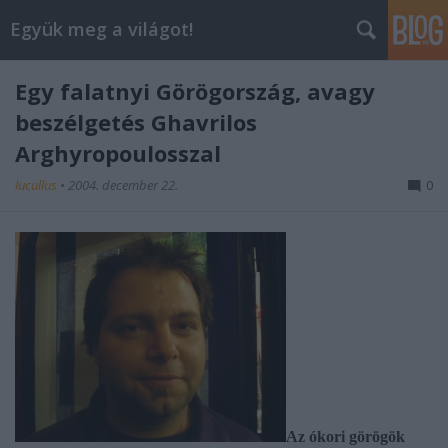
Együk meg a világot!
Egy falatnyi Görögország, avagy
beszélgetés Ghavrilos
Arghyropoulosszal
lucullus
•
2004. december 22.
0
Az ókori görögök