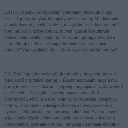
LBT: A „falatnyi Görögország” gondolaton időzzünk el egy
kicsit. A görög konyháról rengeteg mítosz kering. Mindenkinek
vannak ilyen-olyan elképzelései, de igazából csak kevesen tudják,
hogy mi is az a görög konyha, milyen hatások és kulturális
törésvonalak mentén alakult ki. Mi az, ami göröggé teszi ezt a
nagy földrajzi területet, és nagy történelmi viharokat átélt
konyhát? Van egyáltalán olyan, hogy egységes görög konyha?
GA: Erről épp könyvet készülök írni - tény, hogy sok furcsa és
félrevezető információ kering… Én azt mondanám, hogy a mai
görög konyha esetén három tájegység konyhájának az ötvözetéről
beszélhetünk. Az egyik tájegység maga a szárazföldi
Görögország, tehát az a rész, amit ma Görögország közepének
tartunk. Itt zömmel a zöldséges ételeket, a hüvelyeseket és a
nyárson sütött húsokat érdemes megemlítenünk. Az Ión-tengeri
szigeteknek köszönhetően - amelyek hosszú éveken keresztül
olasz/velencei gyarmatok voltak - rengeteg olasz hatás érződik a