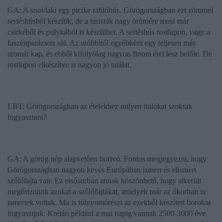
GA: A souvlaki egy picike rablóhús. Görögországban ezt zömmel
sertéshúsból készítik, de a turisták nagy örömére most már
csirkéből és pulykából is készülhet. A sertéshús rostlapon, vagy a
faszénparázson sül. Az utóbbitól egyébként egy teljesen más
aromát kap, és ebből kifolyólag nagyon finom étel lesz belőle. De
rostlapon elkészítve is nagyon jó találat.
LBT: Görögországban az ételekhez milyen italokat szoktak
fogyasztani?
GA: A görög nép alapvetően borivó. Fontos megjegyezni, hogy
Görögországban nagyon kevés Európában ismert és elismert
szőlőfajta van. Ez elsősorban annak köszönhető, hogy sikerült
megőriznünk azokat a szőlőfajtákat, amelyek már az ókorban is
ismertek voltak. Ma is túlnyomórészt az ezekből készített borokat
fogyasztjuk. Krétán például a mai napig vannak 2500-3000 éve