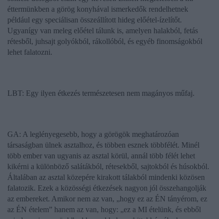
éttermünkben a görög konyhával ismerkedők rendelhetnek
például egy speciálisan összeállított hideg előétel-ízelítőt.
Ugyanígy van meleg előétel tálunk is, amelyen halakból, fetás
rétesből, juhsajt golyókból, rákollóból, és egyéb finomságokból
lehet falatozni.
LBT: Egy ilyen étkezés természetesen nem magányos műfaj.
GA: A leglényegesebb, hogy a görögök meghatározóan
társaságban ülnek asztalhoz, és többen esznek többfélét. Minél
több ember van ugyanis az asztal körül, annál több félét lehet
kikérni a különböző salátákból, rétesekből, sajtokból és húsokból.
Általában az asztal közepére kirakott tálakból mindenki közösen
falatozik. Ezek a közösségi étkezések nagyon jól összehangolják
az embereket. Amikor nem az van, „hogy ez az ÉN tányérom, ez
az ÉN ételem” hanem az van, hogy: „ez a MI ételünk, és ebből